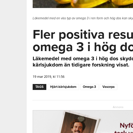
Läkemedel med en viss typ av omega 3 i ren form och hög dos kan skydd
Fler positiva resu
omega 3 i hög d
Läkemedel med omega 3 i hög dos skydda
kärlsjukdom än tidigare forskning visat.
19 mar 2019, kl 11:56
TAGS
Hjärt-kärlsjukdom
Omega-3
Vascepa
Annons