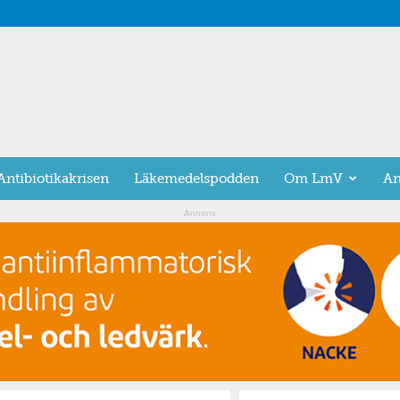
Antibiotikakrisen
Läkemedelspodden
Om LmV
An
Annons