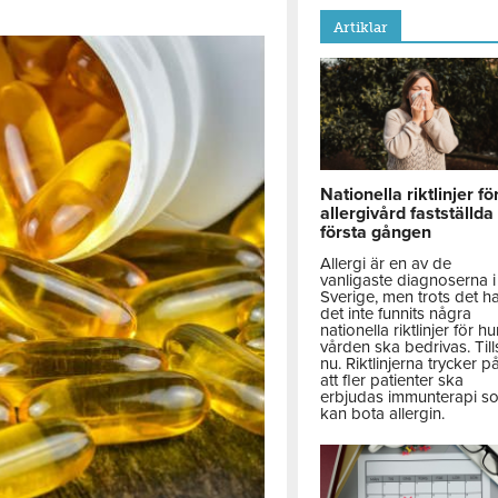
Artiklar
Nationella riktlinjer fö
allergivård fastställda
första gången
Allergi är en av de
vanligaste diagnoserna i
Sverige, men trots det h
det inte funnits några
nationella riktlinjer för hu
vården ska bedrivas. Till
nu. Riktlinjerna trycker p
att fler patienter ska
erbjudas immunterapi s
kan bota allergin.