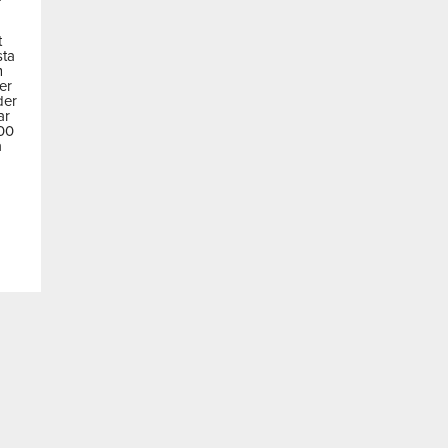
t
sta
m
der
der
ar
600
a