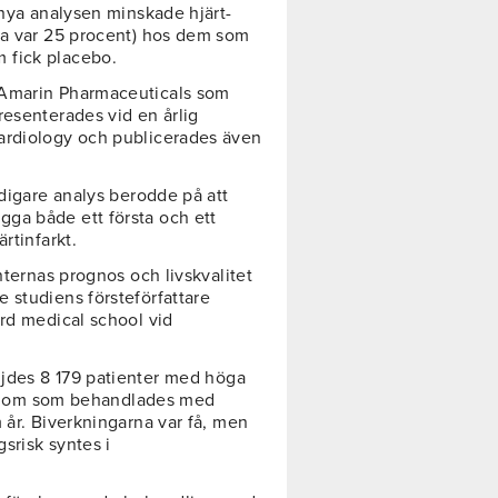
 nya analysen minskade hjärt-
ra var 25 procent) hos dem som
 fick placebo.
 Amarin Pharmaceuticals som
resenterades vid en årlig
ardiology och publicerades även
idigare analys berodde på att
ga både ett första och ett
rtinfarkt.
nternas prognos och livskvalitet
 studiens försteförfattare
ard medical school vid
ljdes 8 179 patienter med höga
sjukdom som behandlades med
 år. Biverkningarna var få, men
srisk syntes i