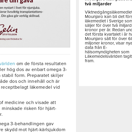
två miljarder
Viktnedgångsläkemedle
Mounjaro kan bli det för
läkemedlet i Sverige so
säljer för över två miljar
kronor per år. Redan un
det första kvartalet i år h
Mounjaro sålt för över 
miljoner kronor, visar ny
data från E-
hälsomyndigheten som
Läkemedelsvärlden tagit
fram.
världen
om de första resultaten
ller hög dos av enbart omega 3-
stabil form. Preparatet skiljer
både dos och innehåll och är
receptbelagt läkemedel vid
of medicine och visade att
minskade risken för hjärt-
r.
omega 3-behandlingen gav
tre skydd mot hjärt-kärlsjukdom