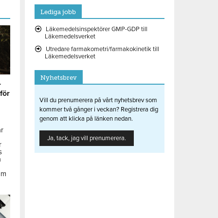
Lediga jobb
Läkemedelsinspektörer GMP-GDP till
Läkemedelsverket
Utredare farmakometri/farmakokinetik till
Läkemedelsverket
Nyhetsbrev
r
 för
Vill du prenumerera på vårt nyhetsbrev som
kommer två gånger i veckan? Registrera dig
genom att klicka på länken nedan.
ar
Ja, tack, jag vill prenumerera.
r
s
å
om