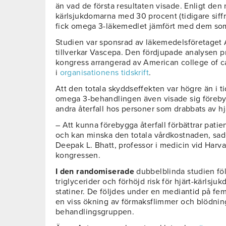
än vad de första resultaten visade. Enligt den
kärlsjukdomarna med 30 procent (tidigare siff
fick omega 3-läkemedlet jämfört med dem som
Studien var sponsrad av läkemedelsföretaget
tillverkar Vascepa. Den fördjupade analysen p
kongress arrangerad av American college of c
i
organisationens tidskrift
.
Att den totala skyddseffekten var högre än i t
omega 3-behandlingen även visade sig förebyg
andra återfall hos personer som drabbats av hjä
– Att kunna förebygga återfall förbättrar patie
och kan minska den totala vårdkostnaden, sade
Deepak L. Bhatt, professor i medicin vid Harv
kongressen.
I den randomiserade
dubbelblinda studien fö
triglycerider och förhöjd risk för hjärt-kärl
statiner. De följdes under en mediantid på fem
en viss ökning av förmaksflimmer och blödning
behandlingsgruppen.