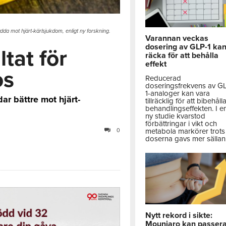
a mot hjärt-kärlsjukdom, enligt ny forskning.
Varannan veckas
dosering av GLP-1 ka
ltat för
räcka för att behålla
effekt
os
Reducerad
doseringsfrekvens av G
1-analoger kan vara
r bättre mot hjärt-
tillräcklig för att bibehåll
behandlingseffekten. I e
ny studie kvarstod
förbättringar i vikt och
metabola markörer trots 
0
doserna gavs mer sällan
Nytt rekord i sikte:
Mounjaro kan passer