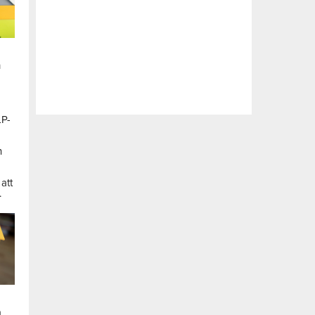
n
LP-
a
n
att
.
a