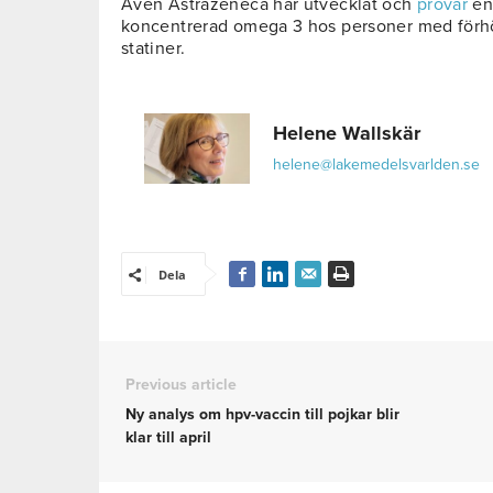
Även Astrazeneca har utvecklat och
prövar
en
koncentrerad omega 3 hos personer med förhöjd 
statiner.
Helene Wallskär
helene@lakemedelsvarlden.se
Dela
Previous article
Ny analys om hpv-vaccin till pojkar blir
klar till april