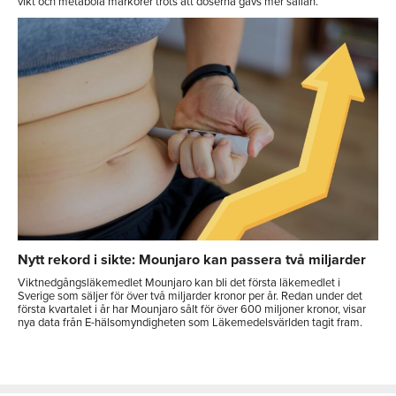
vikt och metabola markörer trots att doserna gavs mer sällan.
Nytt rekord i sikte: Mounjaro kan passera två miljarder
Viktnedgångsläkemedlet Mounjaro kan bli det första läkemedlet i
Sverige som säljer för över två miljarder kronor per år. Redan under det
första kvartalet i år har Mounjaro sålt för över 600 miljoner kronor, visar
nya data från E-hälsomyndigheten som Läkemedelsvärlden tagit fram.