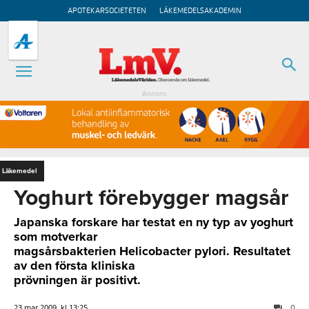
APOTEKARSOCIETETEN
LÄKEMEDELSAKADEMIN
Annons
Läkemedel
Yoghurt förebygger magsår
Japanska forskare har testat en ny typ av yoghurt
som motverkar
magsårsbakterien Helicobacter pylori. Resultatet
av den första kliniska
prövningen är positivt.
23 mar 2009, kl 13:25
0