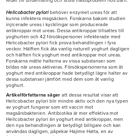
leder till undernäring och stora hälsoproblem hos barn.
Helicobacter pylori
behöver enzymet ureas för att
kunna infektera magsäcken. Forskarna bakom studien
injicerade ureas i kycklingar som producerade
antikroppar mot ureas. Dessa antikroppar tillsattes till
yoghurten och 42 försökspersoner infekterade med
Helicobacter pylori fick prova behandlingen i fyra
veckor. Hälften fick äta vanlig naturell yoghurt dagligen
och hälften fick yoghurt med antikroppar mot ureas.
Forskarna mätte halterna av vissa substanser som
bildas när ureas aktiveras. Försökspersonerna som åt
yoghurt med antikroppar hade betydligt lägre halter av
dessa substanser jämfört med dem som åt vanlig
yoghurt.
Artikelförfattarna säger
att dessa resultat visar att
Helicobacter pylori blir mindre aktiv och den nya typen
av yoghurt fungerar som ett vaccin mot
magsårsbakterien. Antibiotika är mer effektiva mot
Helicobacter pylori än yoghurt med antikroppar, men
den nya behandlingen är betydligt billigare och kan
användas dagligen, påpekar Hajime Hatta, en av