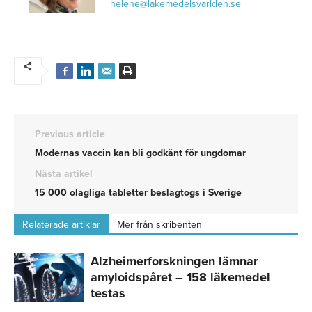
helene@lakemedelsvarlden.se
Previous article
Modernas vaccin kan bli godkänt för ungdomar
Nästa artikel
15 000 olagliga tabletter beslagtogs i Sverige
Relaterade artiklar
Mer från skribenten
Alzheimerforskningen lämnar
amyloidspåret – 158 läkemedel
testas