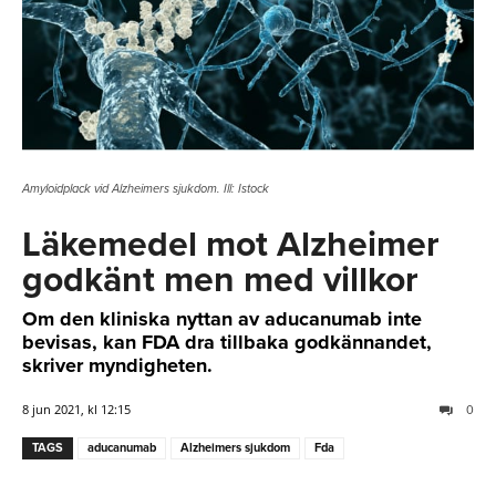
Amyloidplack vid Alzheimers sjukdom. Ill: Istock
Läkemedel mot Alzheimer
godkänt men med villkor
Om den kliniska nyttan av aducanumab inte
bevisas, kan FDA dra tillbaka godkännandet,
skriver myndigheten.
8 jun 2021, kl 12:15
0
TAGS
aducanumab
Alzheimers sjukdom
Fda