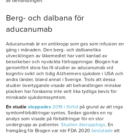
av behandlingen.
Berg- och dalbana för
aducanumab
Aducanumab är en antikropp som ges som infusion en
gång i månaden. Den berg- och dalbanelika
utvecklingen av läkemedlet har varit kantad av
besvikelser och nyväckta förhoppningar. Biogen har
genomfört stora fas III-studier av aducanumab vid
kognitiv svikt och tidig Alzheimers sjukdom i USA och
andra länder, bland annat i Sverige. Trots att dessa
studier övertygande visade att behandlingen minskar
placken har forskarna inte sett lika tydliga bevis för
minskade sjukdomssymtom.
En studie
stoppades
2019 i förtid
på grund av att inga
symtomförbättringar syntes. Sedan gjordes en ny
analys som visade på förbättringar för en stor
undergrupp av patienter.
Studien återupptogs
. En
framgång för Biogen var när FDA 2020
beslutade
att