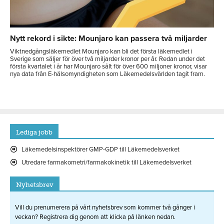
Nytt rekord i sikte: Mounjaro kan passera två miljarder
Viktnedgångsläkemedlet Mounjaro kan bli det första läkemedlet i
Sverige som säljer för över två miljarder kronor per år. Redan under det
första kvartalet i år har Mounjaro sålt för över 600 miljoner kronor, visar
nya data från E-hälsomyndigheten som Läkemedelsvärlden tagit fram.
Lediga jobb
Läkemedelsinspektörer GMP-GDP till Läkemedelsverket
Utredare farmakometri/farmakokinetik till Läkemedelsverket
Nyhetsbrev
Vill du prenumerera på vårt nyhetsbrev som kommer två gånger i
veckan? Registrera dig genom att klicka på länken nedan.