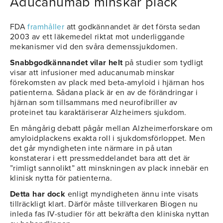
Aducanumab minskar plack
FDA
framhåller
att godkännandet är det första sedan
2003 av ett läkemedel riktat mot underliggande
mekanismer vid den svåra demenssjukdomen.
Snabbgodkännandet vilar helt
på studier som tydligt
visar att infusioner med aducanumab minskar
förekomsten av plack med beta-amyloid i hjärnan hos
patienterna. Sådana plack är en av de förändringar i
hjärnan som tillsammans med neurofibriller av
proteinet tau karaktäriserar Alzheimers sjukdom.
En mångårig debatt pågår mellan Alzheimerforskare om
amyloidplackens exakta roll i sjukdomsförloppet. Men
det går myndigheten inte närmare in på utan
konstaterar i ett pressmeddelandet bara att det är
”rimligt sannolikt” att minskningen av plack innebär en
klinisk nytta för patienterna.
Detta har dock
enligt myndigheten ännu inte visats
tillräckligt klart. Därför måste tillverkaren Biogen nu
inleda fas IV-studier för att bekräfta den kliniska nyttan