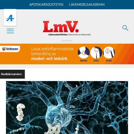
APOTEKARSOCIETETEN
LÄKEMEDELSAKADEMIN
Annons
Godkännanden