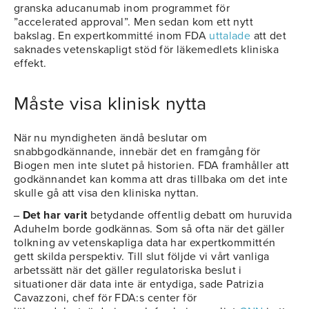
granska aducanumab inom programmet för
”accelerated approval”. Men sedan kom ett nytt
bakslag. En expertkommitté inom FDA
uttalade
att det
saknades vetenskapligt stöd för läkemedlets kliniska
effekt.
Måste visa klinisk nytta
När nu myndigheten ändå beslutar om
snabbgodkännande, innebär det en framgång för
Biogen men inte slutet på historien. FDA framhåller att
godkännandet kan komma att dras tillbaka om det inte
skulle gå att visa den kliniska nyttan.
‒ Det har varit
betydande offentlig debatt om huruvida
Aduhelm borde godkännas. Som så ofta när det gäller
tolkning av vetenskapliga data har expertkommittén
gett skilda perspektiv. Till slut följde vi vårt vanliga
arbetssätt när det gäller regulatoriska beslut i
situationer där data inte är entydiga, sade Patrizia
Cavazzoni, chef för FDA:s center för