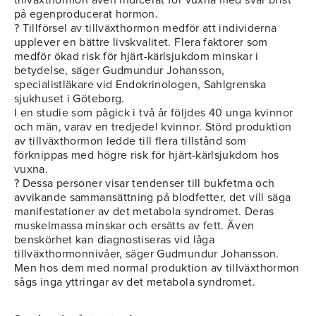
tillväxthormon även indicerat för vuxna med svår brist
på egenproducerat hormon.
? Tillförsel av tillväxthormon medför att individerna
upplever en bättre livskvalitet. Flera faktorer som
medför ökad risk för hjärt-kärlsjukdom minskar i
betydelse, säger Gudmundur Johansson,
specialistläkare vid Endokrinologen, Sahlgrenska
sjukhuset i Göteborg.
I en studie som pågick i två år följdes 40 unga kvinnor
och män, varav en tredjedel kvinnor. Störd produktion
av tillväxthormon ledde till flera tillstånd som
förknippas med högre risk för hjärt-kärlsjukdom hos
vuxna.
? Dessa personer visar tendenser till bukfetma och
avvikande sammansättning på blodfetter, det vill säga
manifestationer av det metabola syndromet. Deras
muskelmassa minskar och ersätts av fett. Även
benskörhet kan diagnostiseras vid låga
tillväxthormonnivåer, säger Gudmundur Johansson.
Men hos dem med normal produktion av tillväxthormon
sågs inga yttringar av det metabola syndromet.