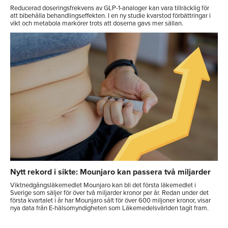
Reducerad doseringsfrekvens av GLP-1-analoger kan vara tillräcklig för
att bibehålla behandlingseffekten. I en ny studie kvarstod förbättringar i
vikt och metabola markörer trots att doserna gavs mer sällan.
Nytt rekord i sikte: Mounjaro kan passera två miljarder
Viktnedgångsläkemedlet Mounjaro kan bli det första läkemedlet i
Sverige som säljer för över två miljarder kronor per år. Redan under det
första kvartalet i år har Mounjaro sålt för över 600 miljoner kronor, visar
nya data från E-hälsomyndigheten som Läkemedelsvärlden tagit fram.