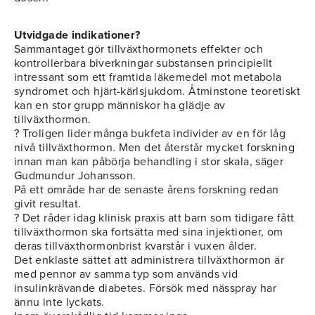
Utvidgade indikationer?
Sammantaget gör tillväxthormonets effekter och
kontrollerbara biverkningar substansen principiellt
intressant som ett framtida läkemedel mot metabola
syndromet och hjärt-kärlsjukdom. Åtminstone teoretiskt
kan en stor grupp människor ha glädje av
tillväxthormon.
? Troligen lider många bukfeta individer av en för låg
nivå tillväxthormon. Men det återstår mycket forskning
innan man kan påbörja behandling i stor skala, säger
Gudmundur Johansson.
På ett område har de senaste årens forskning redan
givit resultat.
? Det råder idag klinisk praxis att barn som tidigare fått
tillväxthormon ska fortsätta med sina injektioner, om
deras tillväxthormonbrist kvarstår i vuxen ålder.
Det enklaste sättet att administrera tillväxthormon är
med pennor av samma typ som används vid
insulinkrävande diabetes. Försök med nässpray har
ännu inte lyckats.