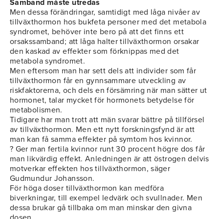
Samband måste utredas
Men dessa förändringar, samtidigt med låga nivåer av
tillväxthormon hos bukfeta personer med det metabola
syndromet, behöver inte bero på att det finns ett
orsakssamband; att låga halter tillväxthormon orsakar
den kaskad av effekter som förknippas med det
metabola syndromet.
Men eftersom man har sett dels att individer som får
tillväxthormon får en gynnsammare utveckling av
riskfaktorerna, och dels en försämring när man sätter ut
hormonet, talar mycket för hormonets betydelse för
metabolismen.
Tidigare har man trott att män svarar bättre på tillförsel
av tillväxthormon. Men ett nytt forskningsfynd är att
man kan få samma effekter på symtom hos kvinnor.
? Ger man fertila kvinnor runt 30 procent högre dos får
man likvärdig effekt. Anledningen är att östrogen delvis
motverkar effekten hos tillväxthormon, säger
Gudmundur Johansson.
För höga doser tillväxthormon kan medföra
biverkningar, till exempel ledvärk och svullnader. Men
dessa brukar gå tillbaka om man minskar den givna
dosen.