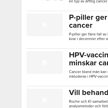
en typ av ärftlig cance
P-piller ge
cancer
P-piller ger färre fall 
kvar i decennier efter 
HPV-vaccin 
minskar ca
Cancer bland män kan 
inkluderas i HPV-vacc
Vill behand
Roche och KI samarbetar
analysmetoder och förb