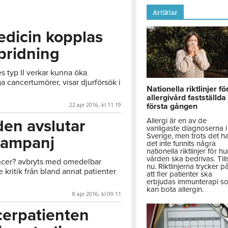
Artiklar
dicin kopplas
spridning
 typ II verkar kunna öka
ga cancertumörer, visar djurförsök i
Nationella riktlinjer fö
allergivård fastställda
22 apr 2016, kl 11:19
första gången
Allergi är en av de
en avslutar
vanligaste diagnoserna i
Sverige, men trots det h
 kampanj
det inte funnits några
nationella riktlinjer för hu
vården ska bedrivas. Till
ancer? avbryts med omedelbar
nu. Riktlinjerna trycker p
 kritik från bland annat patienter
att fler patienter ska
erbjudas immunterapi s
kan bota allergin.
8 apr 2016, kl 09:11
cerpatienten