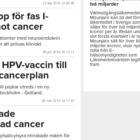
23 feb 2016, kl 09:40
två miljarder
Viktnedgångsläkemedle
 för fas I-
Mounjaro kan bli det för
läkemedlet i Sverige so
ot cancer
säljer för över två miljar
kronor per år. Redan un
det första kvartalet i år h
patienter med neuroendokrin
Mounjaro sålt för över 
 att prövas kliniskt.
miljoner kronor, visar ny
data från E-
28 jan 2016, kl 13:21
hälsomyndigheten som
Läkemedelsvärlden tagit
HPV-vaccin till
fram.
 cancerplan
ll pojkar utreds i en ny
Stockholm - Gotland.
26 nov 2015, kl 11:41
ade
ad cancer
ylsalicylsyra minskade risken för