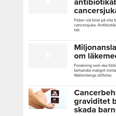
antibiotika
cancersjuk
Feber vid brist på vita 
cancersjuka. Antibiotik
fall.
Miljonansla
om läkeme
Forskning som ska förbä
behandla malignt melan
Wallenbergs stiftelse.
Cancerbeh
graviditet 
skada barn