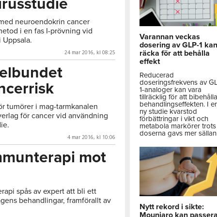
irusstudie
r med neuroendokrin cancer
tod i en fas I-prövning vid
Varannan veckas
 Uppsala.
dosering av GLP-1 ka
räcka för att behålla
24 mar 2016, kl 08:25
effekt
gelbundet
Reducerad
doseringsfrekvens av G
ncerrisk
1-analoger kan vara
tillräcklig för att bibehåll
behandlingseffekten. I e
ör tumörer i mag-tarmkanalen
ny studie kvarstod
verlag för cancer vid användning
förbättringar i vikt och
ie.
metabola markörer trots 
doserna gavs mer sällan
4 mar 2016, kl 10:06
mmunterapi mot
api spås av expert att bli ett
 dagens behandlingar, framförallt av
Nytt rekord i sikte:
Mounjaro kan passer