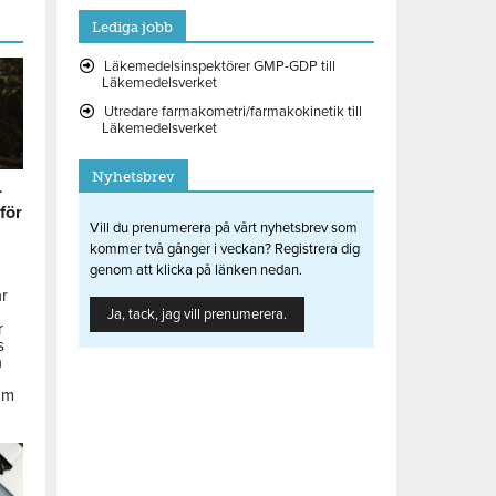
Lediga jobb
Läkemedelsinspektörer GMP-GDP till
Läkemedelsverket
Utredare farmakometri/farmakokinetik till
Läkemedelsverket
Nyhetsbrev
r
 för
Vill du prenumerera på vårt nyhetsbrev som
kommer två gånger i veckan? Registrera dig
genom att klicka på länken nedan.
ar
Ja, tack, jag vill prenumerera.
r
s
å
om