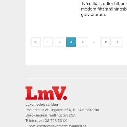
Två olika studier hittar
modern fått strålnings
graviditeten.
...
1
2
3
4
11
Läkemedelsvärlden
Postadress: Wallingatan 26A, 111 24 Stockholm
Besöksadress: Wallingatan 26A
Telefon, vx.:
08-723 50 00
E-post:
chefred@lakemedelsvarlden.se
,