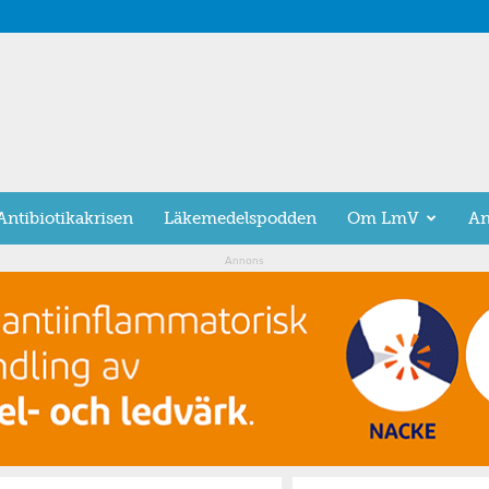
Antibiotikakrisen
Läkemedelspodden
Om LmV
An
Annons