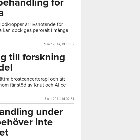
behandling för
a
blodkroppar är livshotande för
a kan dock ges peroralt i många
9 okt 2014, kl 15:02
g till forskning
del
ttra bröstcancerterapi och att
om får stöd av Knut och Alice
3 okt 2014, kl 07:31
andling under
behöver inte
et