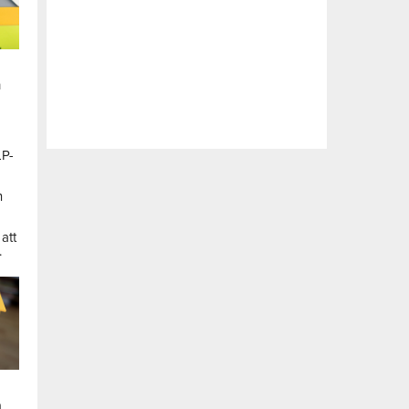
n
LP-
a
n
att
.
a