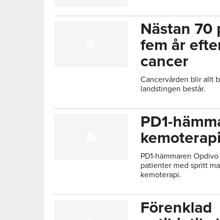
Nästan 70 
fem år efte
cancer
Cancervården blir allt 
landstingen består.
PD1-hämmar
kemoterap
PD1-hämmaren Opdivo f
patienter med spritt m
kemoterapi.
Förenklad