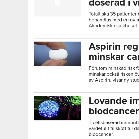
doserad i v
Totalt ska 35 patiente
behandlas med en ny me
Akademiska sjukhuset i
Aspirin re
minskar ca
Förutom minskad risk f
minskar också risken ö
av Aspirin, visar ny stud
Lovande i
blodcancer
T-cellsbaserad immunter
värdefullt tillskott till
blodcancer.