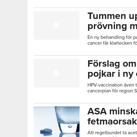
Tummen upp
prövning m
En ny behandling för 
cancer får klartecken för
Förslag om 
pojkar i ny
HPV-vaccination även ti
cancerplan för region 
ASA minsk
fetmaorsak
Att regelbundet ta acet