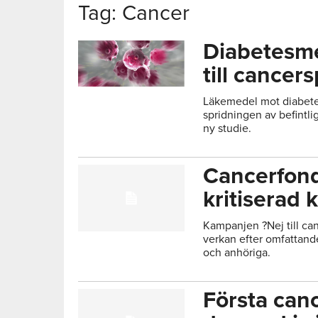
Tag: Cancer
Diabetesme
till cancer
Läkemedel mot diabetes
spridningen av befintli
ny studie.
Cancerfond
kritiserad
Kampanjen ?Nej till c
verkan efter omfattande
och anhöriga.
Första can