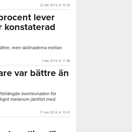
22 dec 2014, kl 10:26
procent lever
r konstaterad
bättre, men skillnaderna mellan
3 dec 2014, kl 11:48
e var bättre än
i
örlängde överlevnaden för
alignt melanom jämfört med
17 nov 2014, kl 10:41