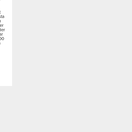
t
sta
m
der
der
ar
600
a