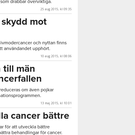
r som drabbar överviktiga.
25 aug 2015, kl 09:35
r skydd mot
av livmodercancer och nyttan finns
att användandet upphört.
10 aug 2015, kl 08:06
till män
ncerfallen
reduceras om även pojkar
inationsprogrammen.
13 maj 2015, kl 10:01
la cancer bättre
 för att utveckla bättre
ättra behandlingar för cancer.