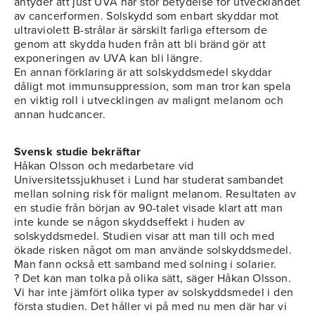
antyder att just UVA har stor betydelse för utvecklandet
av cancerformen. Solskydd som enbart skyddar mot
ultraviolett B-strålar är särskilt farliga eftersom de
genom att skydda huden från att bli bränd gör att
exponeringen av UVA kan bli längre.
En annan förklaring är att solskyddsmedel skyddar
dåligt mot immunsuppression, som man tror kan spela
en viktig roll i utvecklingen av malignt melanom och
annan hudcancer.
Svensk studie bekräftar
Håkan Olsson och medarbetare vid
Universitetssjukhuset i Lund har studerat sambandet
mellan solning risk för malignt melanom. Resultaten av
en studie från början av 90-talet visade klart att man
inte kunde se någon skyddseffekt i huden av
solskyddsmedel. Studien visar att man till och med
ökade risken något om man använde solskyddsmedel.
Man fann också ett samband med solning i solarier.
? Det kan man tolka på olika sätt, säger Håkan Olsson.
Vi har inte jämfört olika typer av solskyddsmedel i den
första studien. Det håller vi på med nu men där har vi