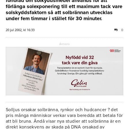
förlorad om solkyddsmedel används för att
förlänga solexponering till ett maximum tack vare
solskyddsfaktorn så att solbrännan utvecklas
under fem timmar i stället för 30 minuter.
20 jul 2002, kl 16:33
0
Annons
Solljus orsakar solbränna, rynkor och hudcancer ? det
pris många människor verkar vara beredda att betala för
att bli bruna. Ändå visar nya studier att solbränna är en
direkt konsekvens av skada på DNA orsakad av