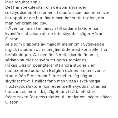
inga resultat ännu.
Det har spekulerats i om de som använder
solskyddsmedel solar mer. I studien samlade man även
in uppgifter om hur länge man har suttit i solen, om
man har bränt sig osv.
? Även om man tar hänsyn till sådana faktorer så
kvarstår slutsatsen att de inte skyddar, säger Håkan
Olsson.
Alla som drabbats av malignt melanom i Sydsverige
ingick i studien och man jämförde med kontroller från
befolkningen. Att den är så heltäckande är unikt,
sådana studier är svåra att göra utomlands.
Håkan Olsson poängterar att andra studier ? en
multicenterstudie från Belgien och en annan svensk
studie från Stockholm ? inte heller såg någon
skyddseffekt. I stället fann man vissa riskökningar.
? Solskyddsfaktorer kan eventuellt skydda mot annan
hudcancer, men i dagsläget får vi sätta ett stort
frågetecken för dess relation till melanom, säger Håkan
Olsson.