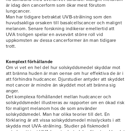
är idag den cancerform som ökar mest förutom
lungcancer.
Man har tidigare betraktat UVB-strålning som den
huvudsakliga orsaken till basalcellscancer och malignt
melanom. Senare forskning indikerar emellertid att
UVA troligen spelar en avsevärt större roll vid
uppkomsten av dessa cancerformer än man tidigare
trott.
Komplext förhållande
Om vi vet en hel del hur solskyddsmedel skyddar mot
att bränna huden är man oense om hur effektiva de är i
att förhindra hudcancer. Djurstudier antyder att skyddet
mot cancer är mindre än skyddet mot att bränna sig
anger.
Det komplexa förhållandet mellan hudcancer och
solskyddsmedel illustreras av rapporter om en ökad risk
för malignt melanom hos de som använder
solskyddsmedel. Man har olika teorier till det. En
förklaring är att vissa solskyddsmedel misslyckats i att
skydda mot UVA-strålning. Studier på fiskmodell