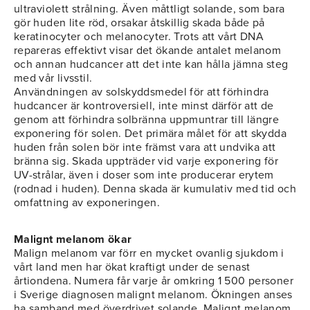
ultraviolett strålning. Även måttligt solande, som bara
gör huden lite röd, orsakar åtskillig skada både på
keratinocyter och melanocyter. Trots att vårt DNA
repareras effektivt visar det ökande antalet melanom
och annan hudcancer att det inte kan hålla jämna steg
med vår livsstil.
Användningen av solskyddsmedel för att förhindra
hudcancer är kontroversiell, inte minst därför att de
genom att förhindra solbränna uppmuntrar till längre
exponering för solen. Det primära målet för att skydda
huden från solen bör inte främst vara att undvika att
bränna sig. Skada uppträder vid varje exponering för
UV-strålar, även i doser som inte producerar erytem
(rodnad i huden). Denna skada är kumulativ med tid och
omfattning av exponeringen.
Malignt melanom ökar
Malign melanom var förr en mycket ovanlig sjukdom i
vårt land men har ökat kraftigt under de senast
årtiondena. Numera får varje år omkring 1 500 personer
i Sverige diagnosen malignt melanom. Ökningen anses
ha samband med överdrivet solande. Malignt melanom