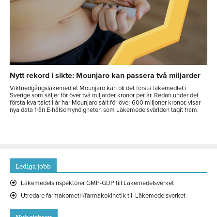
Nytt rekord i sikte: Mounjaro kan passera två miljarder
Viktnedgångsläkemedlet Mounjaro kan bli det första läkemedlet i
Sverige som säljer för över två miljarder kronor per år. Redan under det
första kvartalet i år har Mounjaro sålt för över 600 miljoner kronor, visar
nya data från E-hälsomyndigheten som Läkemedelsvärlden tagit fram.
Lediga jobb
Läkemedelsinspektörer GMP-GDP till Läkemedelsverket
Utredare farmakometri/farmakokinetik till Läkemedelsverket