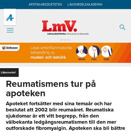
APOTEKARSOCIETETEN
LÄKEMEDELSAKADEMIN
Annons
Läkemedel
Reumatismens tur på
apoteken
Apoteket fortsätter med sina temaår och har
beslutat att 2002 blir reumaåret. Reumatiska
sjukdomar är ett vitt begrepp, från den
välbekanta ledgångsreumatismen till den mer
outforskade fibromyalgin. Apoteken ska bli bättre