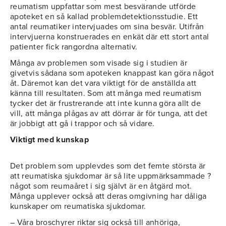
reumatism uppfattar som mest besvärande utförde
apoteket en så kallad problemdetektionsstudie. Ett
antal reumatiker intervjuades om sina besvär. Utifrån
intervjuerna konstruerades en enkät där ett stort antal
patienter fick rangordna alternativ.
Många av problemen som visade sig i studien är
givetvis sådana som apoteken knappast kan göra något
åt. Däremot kan det vara viktigt för de anställda att
känna till resultaten. Som att många med reumatism
tycker det är frustrerande att inte kunna göra allt de
vill, att många plågas av att dörrar är för tunga, att det
är jobbigt att gå i trappor och så vidare.
Viktigt med kunskap
Det problem som upplevdes som det femte största är
att reumatiska sjukdomar är så lite uppmärksammade ?
något som reumaåret i sig självt är en åtgärd mot.
Många upplever också att deras omgivning har dåliga
kunskaper om reumatiska sjukdomar.
– Våra broschyrer riktar sig också till anhöriga,