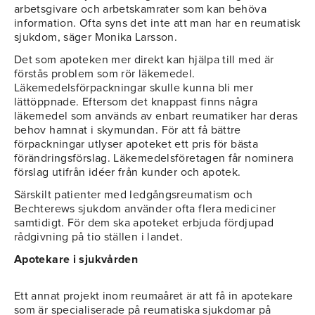
arbetsgivare och arbetskamrater som kan behöva
information. Ofta syns det inte att man har en reumatisk
sjukdom, säger Monika Larsson.
Det som apoteken mer direkt kan hjälpa till med är
förstås problem som rör läkemedel.
Läkemedelsförpackningar skulle kunna bli mer
lättöppnade. Eftersom det knappast finns några
läkemedel som används av enbart reumatiker har deras
behov hamnat i skymundan. För att få bättre
förpackningar utlyser apoteket ett pris för bästa
förändringsförslag. Läkemedelsföretagen får nominera
förslag utifrån idéer från kunder och apotek.
Särskilt patienter med ledgångsreumatism och
Bechterews sjukdom använder ofta flera mediciner
samtidigt. För dem ska apoteket erbjuda fördjupad
rådgivning på tio ställen i landet.
Apotekare i sjukvården
Ett annat projekt inom reumaåret är att få in apotekare
som är specialiserade på reumatiska sjukdomar på