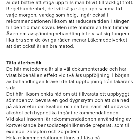
är det bättre att stiga upp tills man blivit tillräckligt trött.
Regelbundenhet, det vill säga stiga upp samma tid
varje morgon, vardag som helg, ingår också i
rekommendationen liksom att reducera tiden i sängen
till den tid man sover. Men inte mindre än fem timmar.
Även om avspänningbehandling inte visat sig fungera
lika bra som de övriga råden menar Läkemedelverket
att det också är en bra metod.
Täta återbesök
De här metoderna är alla väl dokumenterade och har
visat bibehållen effekt vid två års uppföljning. I början
av behandlingen kräver de tät uppföljning från läkarens
sida.
Det här liksom enkla råd om att tillvarata ett uppbyggt
sömnbehov, bevara en god dygnsrytm och att dra ned
på aktiviteter om kvällen och natten, samt att undvika
alkohol och hypnotika ingår i rekommendationen.
Vid akut insomni är rekommendationen användning av
kortverkande bensodiazepinliknande preparat, som till
exempel zaleplon och zolpidem.
Hela rekommendationen finns att läsa på