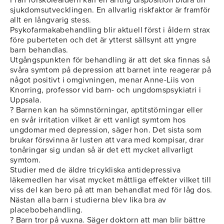
Från förskoleåldern kan en ärftlig disposition bidra till
sjukdomsutvecklingen. En allvarlig riskfaktor är framför
allt en långvarig stess.
Psykofarmakabehandling blir aktuell först i åldern strax
före puberteten och det är ytterst sällsynt att yngre
barn behandlas.
Utgångspunkten för behandling är att det ska finnas så
svåra symtom på depression att barnet inte reagerar på
något positivt i omgivningen, menar Anne-Liis von
Knorring, professor vid barn- och ungdomspsykiatri i
Uppsala.
? Barnen kan ha sömnstörningar, aptitstörningar eller
en svår irritation vilket är ett vanligt symtom hos
ungdomar med depression, säger hon. Det sista som
brukar försvinna är lusten att vara med kompisar, drar
tonåringar sig undan så är det ett mycket allvarligt
symtom.
Studier med de äldre tricykliska antidepressiva
läkemedlen har visat mycket måttliga effekter vilket till
viss del kan bero på att man behandlat med för låg dos.
Nästan alla barn i studierna blev lika bra av
placebobehandling.
? Barn tror på vuxna. Säger doktorn att man blir bättre