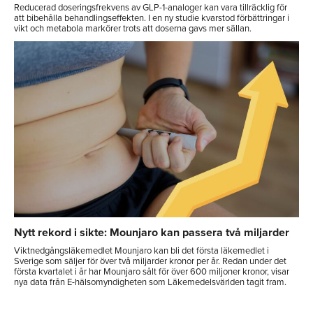
Reducerad doseringsfrekvens av GLP-1-analoger kan vara tillräcklig för
att bibehålla behandlingseffekten. I en ny studie kvarstod förbättringar i
vikt och metabola markörer trots att doserna gavs mer sällan.
Nytt rekord i sikte: Mounjaro kan passera två miljarder
Viktnedgångsläkemedlet Mounjaro kan bli det första läkemedlet i
Sverige som säljer för över två miljarder kronor per år. Redan under det
första kvartalet i år har Mounjaro sålt för över 600 miljoner kronor, visar
nya data från E-hälsomyndigheten som Läkemedelsvärlden tagit fram.