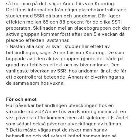
så tror man på det, säger Anne-Liis von Knorring.
Det finns information från några placebokontrollerade
studier med SSRI på barn och ungdomar. Där ligger
effekten mellan 65 och 88 procent för de olika SSRI
preparaten. Skillnaden mellan placebogruppen och den
aktiva gruppen kommer först efter den 5:e veckan då
placebo effekten avstannar.
? Nästan alla som är kvar i studier har effekt av
behandlingen, säger Anne-Liis von Knorring. De som
hoppade av i den aktiva gruppen gjorde det både på
grund av utebliven effekt och av biverkningar. Den
vanligaste biverkan av SSRI hos undomar är att de får
ett okontrollerat beteende. Annars är biverkningarna
de samma som hos vuxna.
För och emot
Hur påverkar behandlingen utvecklingen hos en
växande individ? Anne-Liis von Knorring menar att en
viss påverkan förekommer, men att sjukdomstillståndet
som sådant också påverkar utvecklingen av hjärnan.
? Detta måste vägas mot de risker man har av
behandling och vid svåra tillstånd har man inte så