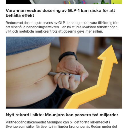
Varannan veckas dosering av GLP-1 kan räcka för att
behålla effekt
Reducerad doseringsfrekvens av GLP-1-analoger kan vara tillräcklig för
att bibehålla behandlingseffekten. I en ny studie kvarstod förbättringar i
vikt och metabola markörer trots att doserna gavs mer sällan.
Nytt rekord i sikte: Mounjaro kan passera två miljarder
Viktnedgångsläkemedlet Mounjaro kan bli det första läkemedlet i
Sverige som säljer för över två miljarder kronor per år. Redan under det