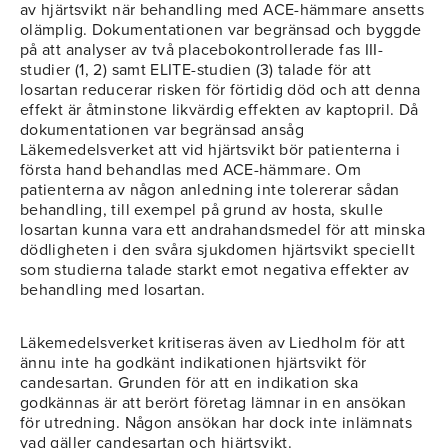
av hjärtsvikt när behandling med ACE-hämmare ansetts
olämplig. Dokumentationen var begränsad och byggde
på att analyser av två placebokontrollerade fas III-
studier (1, 2) samt ELITE-studien (3) talade för att
losartan reducerar risken för förtidig död och att denna
effekt är åtminstone likvärdig effekten av kaptopril. Då
dokumentationen var begränsad ansåg
Läkemedelsverket att vid hjärtsvikt bör patienterna i
första hand behandlas med ACE-hämmare. Om
patienterna av någon anledning inte tolererar sådan
behandling, till exempel på grund av hosta, skulle
losartan kunna vara ett andrahandsmedel för att minska
dödligheten i den svåra sjukdomen hjärtsvikt speciellt
som studierna talade starkt emot negativa effekter av
behandling med losartan.
Läkemedelsverket kritiseras även av Liedholm för att
ännu inte ha godkänt indikationen hjärtsvikt för
candesartan. Grunden för att en indikation ska
godkännas är att berört företag lämnar in en ansökan
för utredning. Någon ansökan har dock inte inlämnats
vad gäller candesartan och hjärtsvikt.