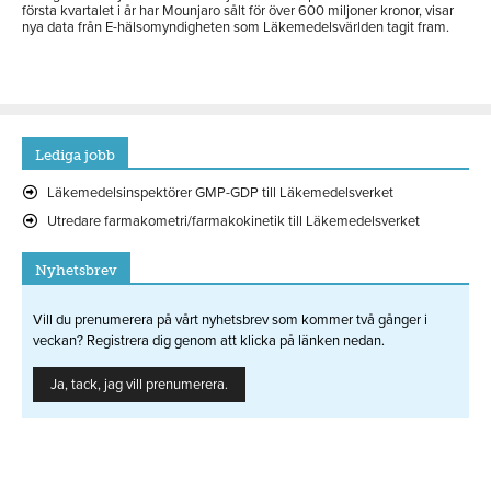
första kvartalet i år har Mounjaro sålt för över 600 miljoner kronor, visar
nya data från E-hälsomyndigheten som Läkemedelsvärlden tagit fram.
Lediga jobb
Läkemedelsinspektörer GMP-GDP till Läkemedelsverket
Utredare farmakometri/farmakokinetik till Läkemedelsverket
Nyhetsbrev
Vill du prenumerera på vårt nyhetsbrev som kommer två gånger i
veckan? Registrera dig genom att klicka på länken nedan.
Ja, tack, jag vill prenumerera.