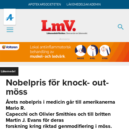
APOTEKARSOCIETETEN
LÄKEMEDELSAKADEMIN
Annons
Läkemedel
Nobelpris för knock- out-
möss
Årets nobelpris i medicin går till amerikanerna
Mario R.
Capecchi och Olivier Smithies och till britten
Martin J. Evans för deras
forskning kring riktad genmodifiering i möss.