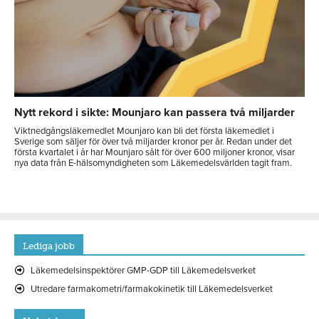
Nytt rekord i sikte: Mounjaro kan passera två miljarder
Viktnedgångsläkemedlet Mounjaro kan bli det första läkemedlet i
Sverige som säljer för över två miljarder kronor per år. Redan under det
första kvartalet i år har Mounjaro sålt för över 600 miljoner kronor, visar
nya data från E-hälsomyndigheten som Läkemedelsvärlden tagit fram.
Lediga jobb
Läkemedelsinspektörer GMP-GDP till Läkemedelsverket
Utredare farmakometri/farmakokinetik till Läkemedelsverket