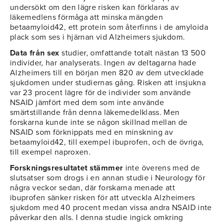
undersökt om den lägre risken kan förklaras av
läkemedlens förmåga att minska mängden
betaamyloid42, ett protein som återfinns i de amyloida
plack som ses i hjärnan vid Alzheimers sjukdom.
Data från sex
studier, omfattande totalt nästan 13 500
individer, har analyserats. Ingen av deltagarna hade
Alzheimers till en början men 820 av dem utvecklade
sjukdomen under studiernas gång. Risken att insjukna
var 23 procent lägre för de individer som använde
NSAID jämfört med dem som inte använde
smärtstillande från denna läkemedelklass. Men
forskarna kunde inte se någon skillnad mellan de
NSAID som förknippats med en minskning av
betaamyloid42, till exempel ibuprofen, och de övriga,
till exempel naproxen.
Forskningsresultatet stämmer
inte överens med de
slutsatser som drogs i en annan studie i Neurology för
några veckor sedan, där forskarna menade att
ibuprofen sänker risken för att utveckla Alzheimers
sjukdom med 40 procent medan vissa andra NSAID inte
påverkar den alls. I denna studie ingick omkring