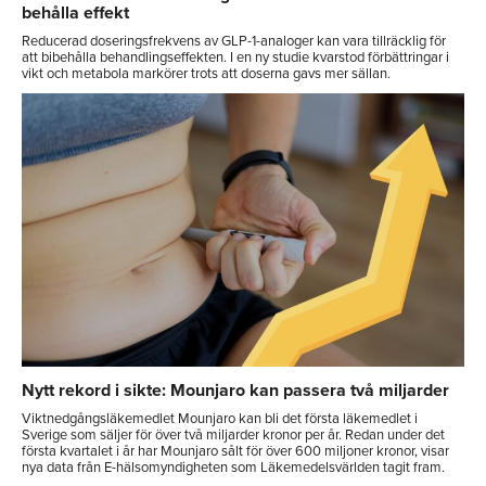
behålla effekt
Reducerad doseringsfrekvens av GLP-1-analoger kan vara tillräcklig för
att bibehålla behandlingseffekten. I en ny studie kvarstod förbättringar i
vikt och metabola markörer trots att doserna gavs mer sällan.
Nytt rekord i sikte: Mounjaro kan passera två miljarder
Viktnedgångsläkemedlet Mounjaro kan bli det första läkemedlet i
Sverige som säljer för över två miljarder kronor per år. Redan under det
första kvartalet i år har Mounjaro sålt för över 600 miljoner kronor, visar
nya data från E-hälsomyndigheten som Läkemedelsvärlden tagit fram.