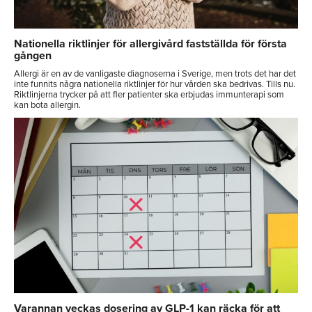
Nationella riktlinjer för allergivård fastställda för första
gången
Allergi är en av de vanligaste diagnoserna i Sverige, men trots det har det
inte funnits några nationella riktlinjer för hur vården ska bedrivas. Tills nu.
Riktlinjerna trycker på att fler patienter ska erbjudas immunterapi som
kan bota allergin.
Varannan veckas dosering av GLP-1 kan räcka för att