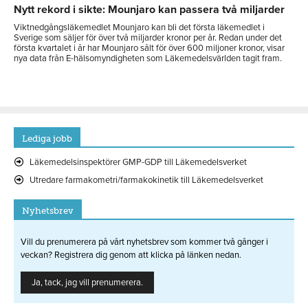
Nytt rekord i sikte: Mounjaro kan passera två miljarder
Viktnedgångsläkemedlet Mounjaro kan bli det första läkemedlet i
Sverige som säljer för över två miljarder kronor per år. Redan under det
första kvartalet i år har Mounjaro sålt för över 600 miljoner kronor, visar
nya data från E-hälsomyndigheten som Läkemedelsvärlden tagit fram.
Lediga jobb
Läkemedelsinspektörer GMP-GDP till Läkemedelsverket
Utredare farmakometri/farmakokinetik till Läkemedelsverket
Nyhetsbrev
Vill du prenumerera på vårt nyhetsbrev som kommer två gånger i
veckan? Registrera dig genom att klicka på länken nedan.
Ja, tack, jag vill prenumerera.