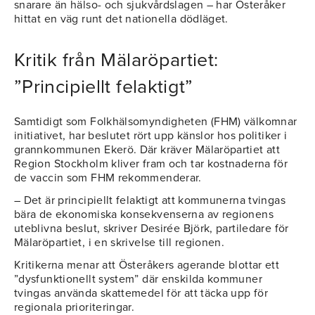
snarare än hälso- och sjukvårdslagen – har Österåker
hittat en väg runt det nationella dödläget.
Kritik från Mälaröpartiet:
”Principiellt felaktigt”
Samtidigt som Folkhälsomyndigheten (FHM) välkomnar
initiativet, har beslutet rört upp känslor hos politiker i
grannkommunen Ekerö. Där kräver Mälaröpartiet att
Region Stockholm kliver fram och tar kostnaderna för
de vaccin som FHM rekommenderar.
– Det är principiellt felaktigt att kommunerna tvingas
bära de ekonomiska konsekvenserna av regionens
uteblivna beslut, skriver Desirée Björk, partiledare för
Mälaröpartiet, i en skrivelse till regionen.
Kritikerna menar att Österåkers agerande blottar ett
”dysfunktionellt system” där enskilda kommuner
tvingas använda skattemedel för att täcka upp för
regionala prioriteringar.