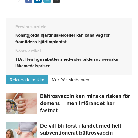
Previous article
Konstgjorda hjärtmuskelceller kan bana väg för
framtidens hjärtimplantat
Nästa artikel
TLV: Hemliga rabatter snedvrider bilden av svenska
läkemedelspriser
Relaterade artiklar
Mer från skribenten
Bältrosvaccin kan minska risken för
demens – men införandet har
fastnat
De vill bli först i landet med helt
subventionerat bältrosvaccin