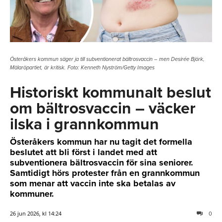
Österåkers kommun säger ja till subventionerat bältrosvaccin – men Desirée Björk,
Mälaröpartiet, är kritisk. Foto: Kenneth Nyström/Getty Images
Historiskt kommunalt beslut
om bältrosvaccin – väcker
ilska i grannkommun
Österåkers kommun har nu tagit det formella
beslutet att bli först i landet med att
subventionera bältrosvaccin för sina seniorer.
Samtidigt hörs protester från en grannkommun
som menar att vaccin inte ska betalas av
kommuner.
26 jun 2026, kl 14:24
0