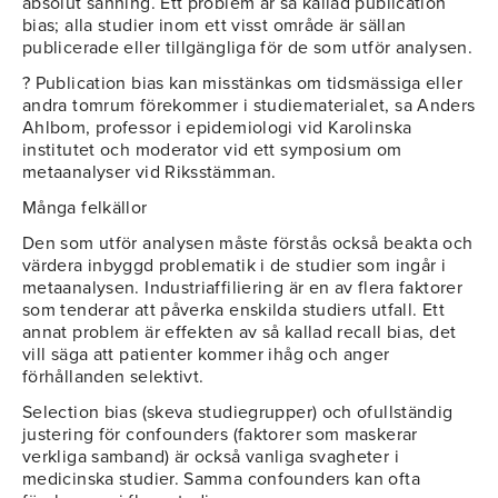
absolut sanning. Ett problem är så kallad publication
bias; alla studier inom ett visst område är sällan
publicerade eller tillgängliga för de som utför analysen.
? Publication bias kan misstänkas om tidsmässiga eller
andra tomrum förekommer i studiematerialet, sa Anders
Ahlbom, professor i epidemiologi vid Karolinska
institutet och moderator vid ett symposium om
metaanalyser vid Riksstämman.
Många felkällor
Den som utför analysen måste förstås också beakta och
värdera inbyggd problematik i de studier som ingår i
metaanalysen. Industriaffiliering är en av flera faktorer
som tenderar att påverka enskilda studiers utfall. Ett
annat problem är effekten av så kallad recall bias, det
vill säga att patienter kommer ihåg och anger
förhållanden selektivt.
Selection bias (skeva studiegrupper) och ofullständig
justering för confounders (faktorer som maskerar
verkliga samband) är också vanliga svagheter i
medicinska studier. Samma confounders kan ofta