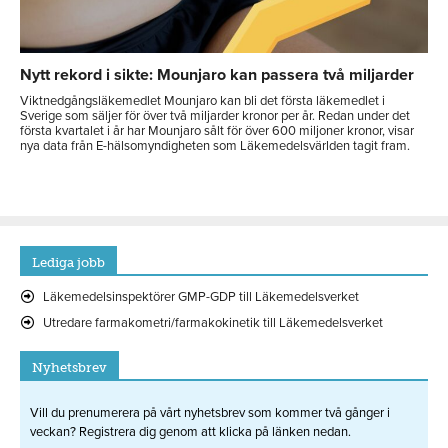
Nytt rekord i sikte: Mounjaro kan passera två miljarder
Viktnedgångsläkemedlet Mounjaro kan bli det första läkemedlet i
Sverige som säljer för över två miljarder kronor per år. Redan under det
första kvartalet i år har Mounjaro sålt för över 600 miljoner kronor, visar
nya data från E-hälsomyndigheten som Läkemedelsvärlden tagit fram.
Lediga jobb
Läkemedelsinspektörer GMP-GDP till Läkemedelsverket
Utredare farmakometri/farmakokinetik till Läkemedelsverket
Nyhetsbrev
Vill du prenumerera på vårt nyhetsbrev som kommer två gånger i
veckan? Registrera dig genom att klicka på länken nedan.