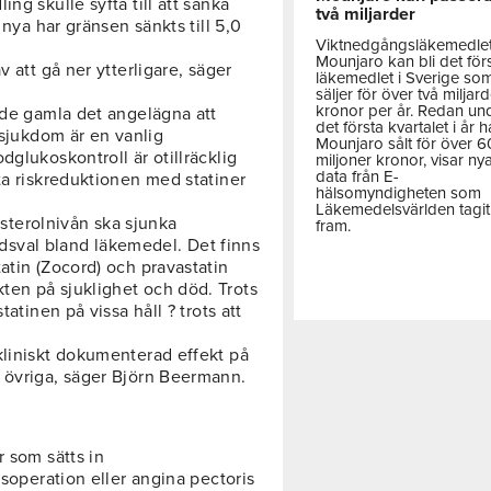
ng skulle syfta till att sänka
två miljarder
 nya har gränsen sänkts till 5,0
Viktnedgångsläkemedle
Mounjaro kan bli det för
v att gå ner ytterligare, säger
läkemedlet i Sverige so
säljer för över två miljar
kronor per år. Redan un
 de gamla det angelägna att
det första kvartalet i år h
lsjukdom är en vanlig
Mounjaro sålt för över 
dglukoskontroll är otillräcklig
miljoner kronor, visar ny
data från E-
ta riskreduktionen med statiner
hälsomyndigheten som
Läkemedelsvärlden tagit
lesterolnivån ska sjunka
fram.
andsval bland läkemedel. Det finns
atin (Zocord) och pravastatin
ten på sjuklighet och död. Trots
tatinen på vissa håll ? trots att
kliniskt dokumenterad effekt på
 övriga, säger Björn Beermann.
r som sätts in
lsoperation eller angina pectoris