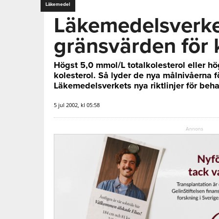
Läkemedel
Läkemedelsverke
gränsvärden för 
Högst 5,0 mmol/L totalkolesterol eller h
kolesterol. Så lyder de nya målnivåerna fö
Läkemedelsverkets nya riktlinjer för beh
5 jul 2002, kl 05:58
Annons