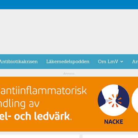
Antibiotikakrisen
Läkemedelspodden
Om LmV
An
Annons