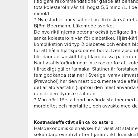
I tidigare rekommendationer gällde att behandli
totalkolesterolnivån till högst 5,5 mmol/L. I de
mmol/L.
? Nya studier har visat det medicinska värdet a
Björn Beermann, Läkemedelsverket.
De nya riktlinjerna betonar också tydligare än
sänka kolesterolnivån för diabetiker. Hjärt-kär
komplikation vid typ-2-diabetes och enbart blo
för att hålla hjärtsjukdomen borta. Den absolu
blir därmed särskilt hög bland dessa patienter.
När livsstilsförändringar inte räcker för att ko
tillräckligt gäller farmaka. Statiner är förstah
fem godkända statiner i Sverige, varav simvast
(Pravachol) har den mest dokumenterade effek
det är atorvastatin (Lipitor) den mest använda s
den är den dyraste statinen.
? Man bör i första hand använda statiner med 
morbiditet och mortalitet, och avvakta med de
Kostnadseffektivt sänka kolesterol
Hälsoekonomiska analyser har visat att statine
sekundärpreventivt efter hjärtinfarkt, kranskär