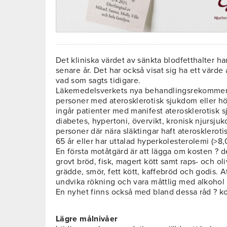
Det kliniska värdet av sänkta blodfetthalter 
senare år. Det har också visat sig ha ett värde 
vad som sagts tidigare.
Läkemedelsverkets nya behandlingsrekommend
personer med aterosklerotisk sjukdom eller hö
ingår patienter med manifest aterosklerotisk 
diabetes, hypertoni, övervikt, kronisk njursj
personer där nära släktingar haft aterosklerot
65 år eller har uttalad hyperkolesterolemi (>8
En första motåtgärd är att lägga om kosten ? de
grovt bröd, fisk, magert kött samt raps- och oli
grädde, smör, fett kött, kaffebröd och godis. 
undvika rökning och vara måttlig med alkohol ti
En nyhet finns också med bland dessa råd ? ko
Lägre målnivåer