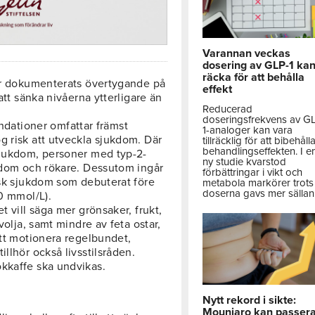
Varannan veckas
dosering av GLP-1 ka
räcka för att behålla
har dokumenterats övertygande på
effekt
att sänka nivåerna ytterligare än
Reducerad
doseringsfrekvens av G
ationer omfattar främst
1-analoger kan vara
g risk att utveckla sjukdom. Där
tillräcklig för att bibehåll
behandlingseffekten. I e
sjukdom, personer med typ-2-
ny studie kvarstod
ukdom och rökare. Dessutom ingår
förbättringar i vikt och
isk sjukdom som debuterat före
metabola markörer trots 
doserna gavs mer sällan
,0 mmol/L).
t vill säga mer grönsaker, frukt,
volja, samt mindre av feta ostar,
Att motionera regelbundet,
llhör också livsstilsråden.
kkaffe ska undvikas.
Nytt rekord i sikte:
Mounjaro kan passer