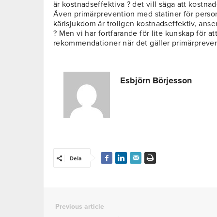
är kostnadseffektiva ? det vill säga att kostna
Även primärprevention med statiner för persone
kärlsjukdom är troligen kostnadseffektiv, ans
? Men vi har fortfarande för lite kunskap för a
rekommendationer när det gäller primärpreve
Esbjörn Börjesson
Dela
Previous article