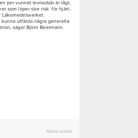
den per vunnet levnadsår är lågt.
r som löper stor risk för hjärt-
er Läkemedelsverket.
tt kunna utfärda några generella
ntion, säger Björn Beermann.
Nästa artikel