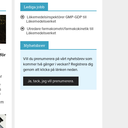
Lediga jobb
Läkemedelsinspektörer GMP-GDP till
Läkemedelsverket
Utredare farmakometri/farmakokinetik till
Läkemedelsverket
Nyhetsbrev
r
 för
Vill du prenumerera på vårt nyhetsbrev som
kommer två gånger i veckan? Registrera dig
genom att klicka på länken nedan.
ar
Ja, tack, jag vill prenumerera.
r
s
å
om