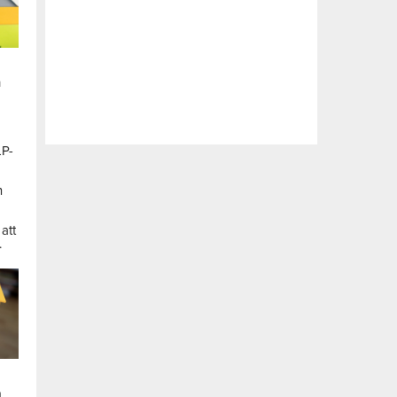
n
LP-
a
n
att
.
a