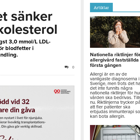
Artiklar
t sänker
kolesterol
ögst 3,0 mmol/L LDL-
r blodfetter i
andling.
Nationella riktlinjer fö
allergivård fastställda
första gången
0
Allergi är en av de
vanligaste diagnoserna i
Sverige, men trots det h
det inte funnits några
nationella riktlinjer för hu
vården ska bedrivas. Till
nu. Riktlinjerna trycker p
att fler patienter ska
erbjudas immunterapi s
kan bota allergin.