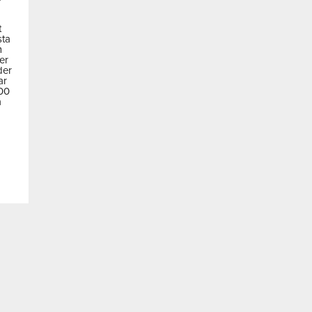
t
sta
m
der
der
ar
600
a