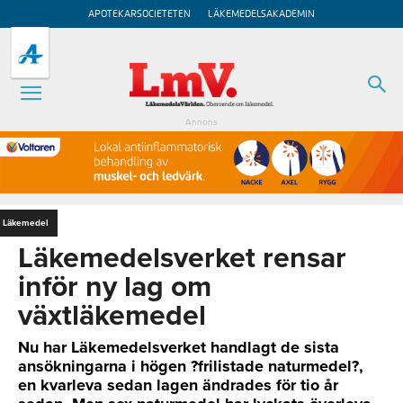
APOTEKARSOCIETETEN
LÄKEMEDELSAKADEMIN
Annons
Läkemedel
Läkemedelsverket rensar
inför ny lag om
växtläkemedel
Nu har Läkemedelsverket handlagt de sista
ansökningarna i högen ?frilistade naturmedel?,
en kvarleva sedan lagen ändrades för tio år