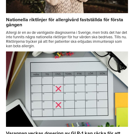
Nationella riktlinjer för allergivård fastställda för första
gången
Allergi är en av de vanligaste diagnoserna i Sverige, men trots det har det
inte funnits några nationella riktlinjer för hur vården ska bedrivas. Tills nu.
Riktlinjerna trycker på att fler patienter ska erbjudas immunterapi som
kan bota allergin.
Varannan veckas dosering av GLP-1 kan räcka för att