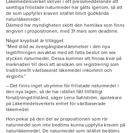
Läkemedelsverket skriver i ett pressmeddelande att
samtliga frilistade naturmedel har gåtts igenom, så att
de som uppfyller kraven istället blivit godkända
naturläkemedel.
Därmed har myndigheten skött den hemläxa som finns
angiven i propositionen, med 31 mars som deadline.
Något kryptiskt är tillägget:
”Med stöd av övergångsbestämmelser i den nya
lagstiftningen avvaktas med att fatta beslut om sex
stycken naturmedel. Dessa kommer att finnas kvar på
marknaden till dess att ansökan om registrering som
traditionellt växtbaserat läkemedel inkommit och
avgjorts.”
– Det finns inget utrymme för frilistade naturmedel i
den nya lagen, så de har istället fått tillfälligt
försäljningstillstånd, säger Lena Sahlström, apotekare
på Läkemedelsverkets enhet för växtbaserade
läkemedel.
Hon pekar på den del av propositionen som rör
naturmedel som inte bedöms kunna uppfylla kraven på
naturläkemedel. De naturmedel som istället bedöms