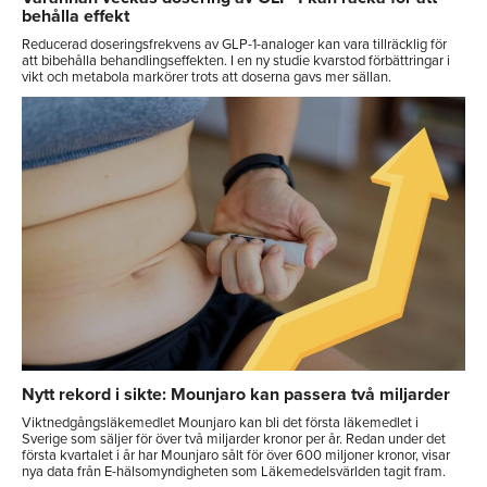
behålla effekt
Reducerad doseringsfrekvens av GLP-1-analoger kan vara tillräcklig för
att bibehålla behandlingseffekten. I en ny studie kvarstod förbättringar i
vikt och metabola markörer trots att doserna gavs mer sällan.
Nytt rekord i sikte: Mounjaro kan passera två miljarder
Viktnedgångsläkemedlet Mounjaro kan bli det första läkemedlet i
Sverige som säljer för över två miljarder kronor per år. Redan under det
första kvartalet i år har Mounjaro sålt för över 600 miljoner kronor, visar
nya data från E-hälsomyndigheten som Läkemedelsvärlden tagit fram.