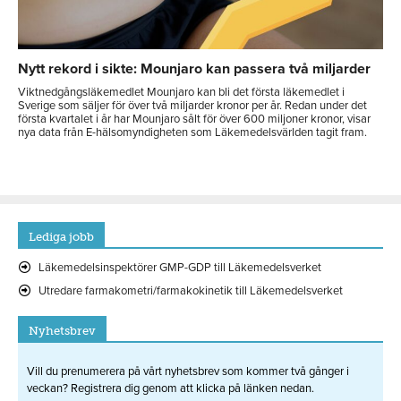
Nytt rekord i sikte: Mounjaro kan passera två miljarder
Viktnedgångsläkemedlet Mounjaro kan bli det första läkemedlet i
Sverige som säljer för över två miljarder kronor per år. Redan under det
första kvartalet i år har Mounjaro sålt för över 600 miljoner kronor, visar
nya data från E-hälsomyndigheten som Läkemedelsvärlden tagit fram.
Lediga jobb
Läkemedelsinspektörer GMP-GDP till Läkemedelsverket
Utredare farmakometri/farmakokinetik till Läkemedelsverket
Nyhetsbrev
Vill du prenumerera på vårt nyhetsbrev som kommer två gånger i
veckan? Registrera dig genom att klicka på länken nedan.