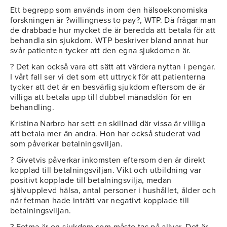
Ett begrepp som används inom den hälsoekonomiska
forskningen är ?willingness to pay?, WTP. Då frågar man
de drabbade hur mycket de är beredda att betala för att
behandla sin sjukdom. WTP beskriver bland annat hur
svår patienten tycker att den egna sjukdomen är.
? Det kan också vara ett sätt att värdera nyttan i pengar.
I vårt fall ser vi det som ett uttryck för att patienterna
tycker att det är en besvärlig sjukdom eftersom de är
villiga att betala upp till dubbel månadslön för en
behandling.
Kristina Narbro har sett en skillnad där vissa är villiga
att betala mer än andra. Hon har också studerat vad
som påverkar betalningsviljan.
? Givetvis påverkar inkomsten eftersom den är direkt
kopplad till betalningsviljan. Vikt och utbildning var
positivt kopplade till betalningsvilja, medan
självupplevd hälsa, antal personer i hushållet, ålder och
när fetman hade inträtt var negativt kopplade till
betalningsviljan.