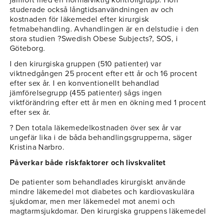
jämfört med en normalviktig kontrollgrupp. Hon
studerade också långtidsanvändningen av och
kostnaden för läkemedel efter kirurgisk
fetmabehandling. Avhandlingen är en delstudie i den
stora studien ?Swedish Obese Subjects?, SOS, i
Göteborg.
I den kirurgiska gruppen (510 patienter) var
viktnedgången 25 procent efter ett år och 16 procent
efter sex år. I en konventionellt behandlad
jämförelsegrupp (455 patienter) sågs ingen
viktförändring efter ett år men en ökning med 1 procent
efter sex år.
? Den totala läkemedelkostnaden över sex år var
ungefär lika i de båda behandlingsgrupperna, säger
Kristina Narbro.
Påverkar både riskfaktorer och livskvalitet
De patienter som behandlades kirurgiskt använde
mindre läkemedel mot diabetes och kardiovaskulära
sjukdomar, men mer läkemedel mot anemi och
magtarmsjukdomar. Den kirurgiska gruppens läkemedel