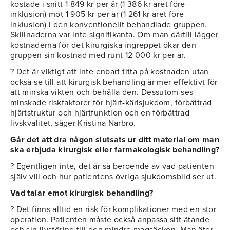
kostade i snitt 1 849 kr per år (1 386 kr året före
inklusion) mot 1 905 kr per år (1 261 kr året före
inklusion) i den konventionellt behandlade gruppen.
Skillnaderna var inte signifikanta. Om man därtill lägger
kostnaderna för det kirurgiska ingreppet ökar den
gruppen sin kostnad med runt 12 000 kr per år.
? Det är viktigt att inte enbart titta på kostnaden utan
också se till att kirurgisk behandling är mer effektivt för
att minska vikten och behålla den. Dessutom ses
minskade riskfaktorer för hjärt-kärlsjukdom, förbättrad
hjärtstruktur och hjärtfunktion och en förbättrad
livskvalitet, säger Kristina Narbro.
Går det att dra någon slutsats ur ditt material om man
ska erbjuda kirurgisk eller farmakologisk behandling?
? Egentligen inte, det är så beroende av vad patienten
själv vill och hur patientens övriga sjukdomsbild ser ut.
Vad talar emot kirurgisk behandling?
? Det finns alltid en risk för komplikationer med en stor
operation. Patienten måste också anpassa sitt ätande