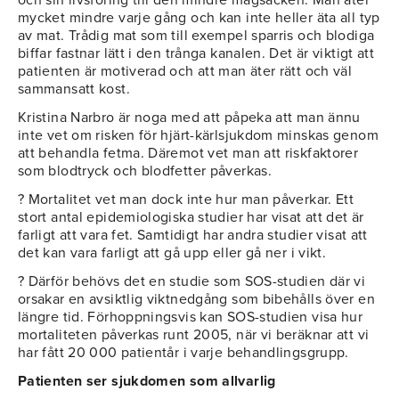
och sin livsföring till den mindre magsäcken. Man äter
mycket mindre varje gång och kan inte heller äta all typ
av mat. Trådig mat som till exempel sparris och blodiga
biffar fastnar lätt i den trånga kanalen. Det är viktigt att
patienten är motiverad och att man äter rätt och väl
sammansatt kost.
Kristina Narbro är noga med att påpeka att man ännu
inte vet om risken för hjärt-kärlsjukdom minskas genom
att behandla fetma. Däremot vet man att riskfaktorer
som blodtryck och blodfetter påverkas.
? Mortalitet vet man dock inte hur man påverkar. Ett
stort antal epidemiologiska studier har visat att det är
farligt att vara fet. Samtidigt har andra studier visat att
det kan vara farligt att gå upp eller gå ner i vikt.
? Därför behövs det en studie som SOS-studien där vi
orsakar en avsiktlig viktnedgång som bibehålls över en
längre tid. Förhoppningsvis kan SOS-studien visa hur
mortaliteten påverkas runt 2005, när vi beräknar att vi
har fått 20 000 patientår i varje behandlingsgrupp.
Patienten ser sjukdomen som allvarlig