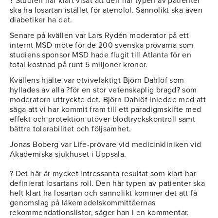
? Studien har klart visat att den här typen av patienter
ska ha losartan istället för atenolol. Sannolikt ska även
diabetiker ha det.
Senare på kvällen var Lars Rydén moderator på ett
internt MSD-möte för de 200 svenska prövarna som
studiens sponsor MSD hade flugit till Atlanta för en
total kostnad på runt 5 miljoner kronor.
Kvällens hjälte var otvivelaktigt Björn Dahlöf som
hyllades av alla ?för en stor vetenskaplig bragd? som
moderatorn uttryckte det. Björn Dahlöf inledde med att
säga att vi har kommit fram till ett paradigmskifte med
effekt och protektion utöver blodtryckskontroll samt
bättre tolerabilitet och följsamhet.
Jonas Boberg var Life-prövare vid medicinkliniken vid
Akademiska sjukhuset i Uppsala.
? Det här är mycket intressanta resultat som klart har
definierat losartans roll. Den här typen av patienter ska
helt klart ha losartan och sannolikt kommer det att få
genomslag på läkemedelskommittéernas
rekommendationslistor, säger han i en kommentar.