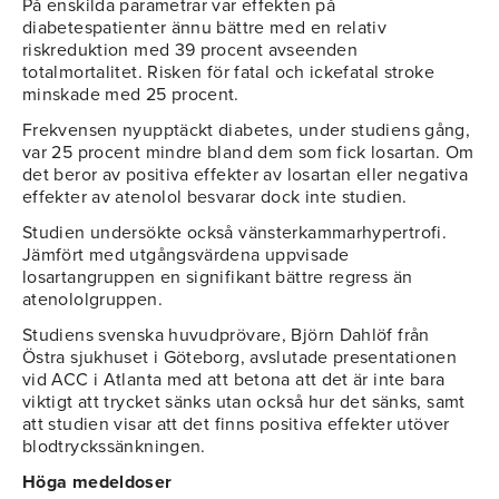
På enskilda parametrar var effekten på
diabetespatienter ännu bättre med en relativ
riskreduktion med 39 procent avseenden
totalmortalitet. Risken för fatal och ickefatal stroke
minskade med 25 procent.
Frekvensen nyupptäckt diabetes, under studiens gång,
var 25 procent mindre bland dem som fick losartan. Om
det beror av positiva effekter av losartan eller negativa
effekter av atenolol besvarar dock inte studien.
Studien undersökte också vänsterkammarhypertrofi.
Jämfört med utgångsvärdena uppvisade
losartangruppen en signifikant bättre regress än
atenololgruppen.
Studiens svenska huvudprövare, Björn Dahlöf från
Östra sjukhuset i Göteborg, avslutade presentationen
vid ACC i Atlanta med att betona att det är inte bara
viktigt att trycket sänks utan också hur det sänks, samt
att studien visar att det finns positiva effekter utöver
blodtryckssänkningen.
Höga medeldoser