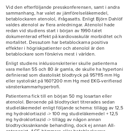
Vid den efterföljande presskonferensen, samt i andra
sammanhang, har valet av jämförelseläkemedel,
betablockaren atenolol, ifrågasatts. Enligt Björn Dahlöf
valdes atenolol av flera anledningar. Atenolol hade
redan vid studiens start i början av 1990-talet
dokumenterad effekt på kardiovaskulär morbiditet och
mortalitet. Dessutom har betablockarna positiva
effekter i högriskpatienter och atenolol är den
betablockare som förskrivs mest i världen.
Enligt studiens inklusionskriterier skulle patienterna
vara mellan 55 och 80 år gamla, de skulle ha hypertoni
definierad som diastoliskt blodtryck på 95?115 mm Hg
eller systoliskt på 160?200 mm Hg med EKG-verifierad
vänsterkammarhypertrofi.
Patienterna fick till en början 50 mg losartan eller
atenolol. Beroende på blodtrycket titrerades sedan
studieläkemedel enligt följande schema: tillägg av 12,5
mg hydroklortiazid -> 100 mg studieläkemedel + 12,5
mg hydroklortiazid -> tillägg av någon annan
blodtryckssänkande behandling, dock ej annan AII-