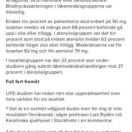
antagonist, ACE-hämmare eller betablockerare.
Blodtryckssänkningen i läkemedelsgrupperna var
likvärdig.
Endast nio procent av patienterna stod enbart på 50 mg
losartan medan så många som 68 procent behövde gå
upp i dos eller tillägg. I atenololgruppen var det tio
procent som stod på enbart atenolol medan 63 procent
behövde högre dos eller tillägg. Medeldoserna var för
losartan 82 mg och för atenolol 79 mg.
I losartangruppen var det 23 procent som under
studiens gång avbröt läkemedelsbehandlingen mot 27
procent i atenololgruppen.
Full fart framåt
LIFE-studien har redan rönt stor uppmärksamhet över
hela världen för sin kvalitet.
? Det är en oerhört välgjord studie men för mig är inte
resultaten förvånande, säger professor Lars Rydén vid
Karolinska sjukhuset i Stockholm i en kommentar.