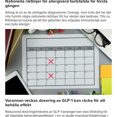
Nationella riktlinjer för allergivård fastställda för första
gången
Allergi är en av de vanligaste diagnoserna i Sverige, men trots det har det
inte funnits några nationella riktlinjer för hur vården ska bedrivas. Tills nu.
Riktlinjerna trycker på att fler patienter ska erbjudas immunterapi som
kan bota allergin.
Varannan veckas dosering av GLP-1 kan räcka för att
behålla effekt
Reducerad doseringsfrekvens av GLP-1-analoger kan vara tillräcklig för
att bibehålla behandlingseffekten. I en ny studie kvarstod förbättringar i