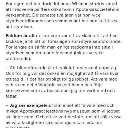
För egen del har dock Johanna Wikman stortrivs med
att medverka på flera olika hörn i Apotekarsocietetens
verksamhet. De senaste två åren var hon vice
styrelseordförande och sammanlagt har hon suttit sex
år i styrelsen.
Faktum är att
de sex åren var ett av skälen till att hon
tackade ja till att bli föreslagen som styrelseordförande.
För längre än så får man enligt stadgarna inte sitta i
styrelsen som ordinarie ledamot (inklusive vice
ordförande).
– Att bli ordförande är ett väldigt hedersamt uppdrag.
Och för mig var det också en möjlighet att få vara kvar
ett tag till i det här otroligt roliga jobbet. Att vara med
och ro en del påbörjade saker i hamn och följa
konsekvenserna av beslut som jag har varit med och
fattat.
– Jag ser exempelvis
fram emot att få vara med och
inviga Apotekarsocietetens nya museum som vi jobbat
så länge med. Och att se vart beslutet om att sälja vissa
av våra fastigheter så småningom kan leda oss