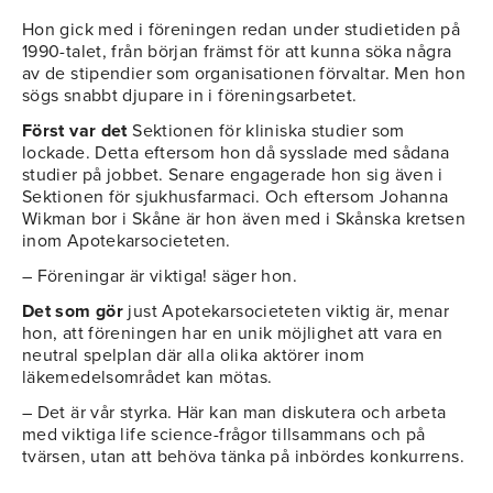
Hon gick med i föreningen redan under studietiden på
1990-talet, från början främst för att kunna söka några
av de stipendier som organisationen förvaltar. Men hon
sögs snabbt djupare in i föreningsarbetet.
Först var det
Sektionen för kliniska studier som
lockade. Detta eftersom hon då sysslade med sådana
studier på jobbet. Senare engagerade hon sig även i
Sektionen för sjukhusfarmaci. Och eftersom Johanna
Wikman bor i Skåne är hon även med i Skånska kretsen
inom Apotekarsocieteten.
– Föreningar är viktiga! säger hon.
Det som gör
just Apotekarsocieteten viktig är, menar
hon, att föreningen har en unik möjlighet att vara en
neutral spelplan där alla olika aktörer inom
läkemedelsområdet kan mötas.
– Det är vår styrka. Här kan man diskutera och arbeta
med viktiga life science-frågor tillsammans och på
tvärsen, utan att behöva tänka på inbördes konkurrens.