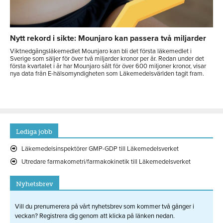
Nytt rekord i sikte: Mounjaro kan passera två miljarder
Viktnedgångsläkemedlet Mounjaro kan bli det första läkemedlet i
Sverige som säljer för över två miljarder kronor per år. Redan under det
första kvartalet i år har Mounjaro sålt för över 600 miljoner kronor, visar
nya data från E-hälsomyndigheten som Läkemedelsvärlden tagit fram.
Lediga jobb
Läkemedelsinspektörer GMP-GDP till Läkemedelsverket
Utredare farmakometri/farmakokinetik till Läkemedelsverket
Nyhetsbrev
Vill du prenumerera på vårt nyhetsbrev som kommer två gånger i
veckan? Registrera dig genom att klicka på länken nedan.