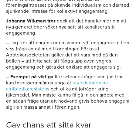
föreningsintresset på ökande individualism och därmed
sjunkande intresse för kollektivt engagemang.
Johanna Wikman tror
dock att det handlar mer om att
nya generationer söker nya sätt att kanalisera sitt
engagemang.
– Jag tror att dagens unga snarare vill engagera sig i en
viss fråga än gå med i föreningar. För oss i
Apotekarsocieteten gäller det att vara med på den
bollen – att hitta sätt att fånga upp även yngres
engagemang och göra det enklare att engagera sig.
– Exempel på viktiga
life science-frågor som jag tror
kan intressera många unga är
utvecklingen av
antibiotikaresistens
och olika miljöfrågor kring
läkemedel. Man måste kunna få gå in och arbeta med
en sådan fråga utan att nödvändigtvis behöva engagera
sig i en massa annat i föreningen.
Gav chans att sitta kvar