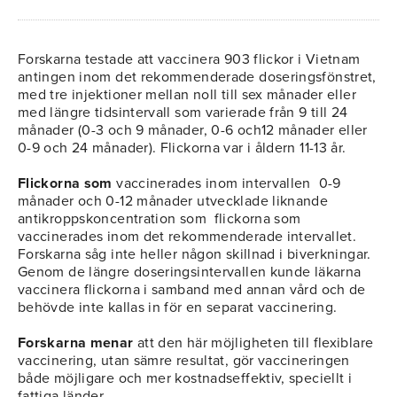
Forskarna testade att vaccinera 903 flickor i Vietnam
antingen inom det rekommenderade doseringsfönstret,
med tre injektioner mellan noll till sex månader eller
med längre tidsintervall som varierade från 9 till 24
månader (0-3 och 9 månader, 0-6 och12 månader eller
0-9 och 24 månader). Flickorna var i åldern 11-13 år.
Flickorna som
vaccinerades inom intervallen 0-9
månader och 0-12 månader utvecklade liknande
antikroppskoncentration som flickorna som
vaccinerades inom det rekommenderade intervallet.
Forskarna såg inte heller någon skillnad i biverkningar.
Genom de längre doseringsintervallen kunde läkarna
vaccinera flickorna i samband med annan vård och de
behövde inte kallas in för en separat vaccinering.
Forskarna menar
att den här möjligheten till flexiblare
vaccinering, utan sämre resultat, gör vaccineringen
både möjligare och mer kostnadseffektiv, speciellt i
fattiga länder.