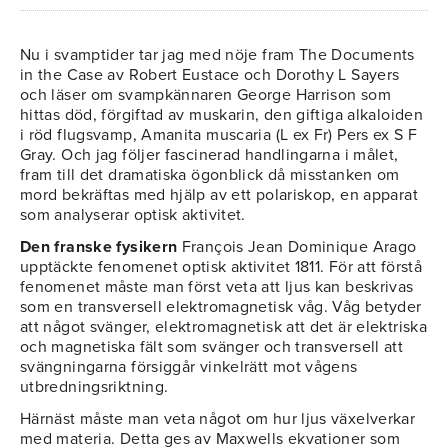
Nu i svamptider tar jag med nöje fram The Documents
in the Case av Robert Eustace och Dorothy L Sayers
och läser om svampkännaren George Harrison som
hittas död, förgiftad av muskarin, den giftiga alkaloiden
i röd flugsvamp, Amanita muscaria (L ex Fr) Pers ex S F
Gray. Och jag följer fascinerad handlingarna i målet,
fram till det dramatiska ögonblick då misstanken om
mord bekräftas med hjälp av ett polariskop, en apparat
som analyserar optisk aktivitet.
Den franske fysikern
François Jean Dominique Arago
upptäckte fenomenet optisk aktivitet 1811. För att förstå
fenomenet måste man först veta att ljus kan beskrivas
som en transversell elektromagnetisk våg. Våg betyder
att något svänger, elektromagnetisk att det är elektriska
och magnetiska fält som svänger och transversell att
svängningarna försiggår vinkelrätt mot vågens
utbredningsriktning.
Härnäst måste man veta något om hur ljus växelverkar
med materia. Detta ges av Maxwells ekvationer som