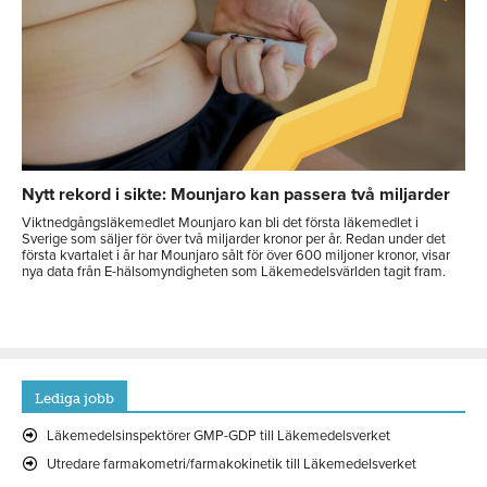
Nytt rekord i sikte: Mounjaro kan passera två miljarder
Viktnedgångsläkemedlet Mounjaro kan bli det första läkemedlet i
Sverige som säljer för över två miljarder kronor per år. Redan under det
första kvartalet i år har Mounjaro sålt för över 600 miljoner kronor, visar
nya data från E-hälsomyndigheten som Läkemedelsvärlden tagit fram.
Lediga jobb
Läkemedelsinspektörer GMP-GDP till Läkemedelsverket
Utredare farmakometri/farmakokinetik till Läkemedelsverket