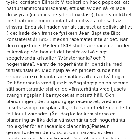
tyske kemisten Eilhardt Mitscherlich hade påpekat, att
natriumammoniumracemat, ett salt av den så kallade
druvsyran (racemus betyder druvklase), hade stor likhet
med natriumammoniumtartrat, motsvarande salt av
vinsyra. Enda skillnaden var att tartratet är optiskt aktivt
? det hade den franske fysikern Jean Baptiste Biot
konstaterat år 1815 ? medan racematet inte är det. När
den unge Louis Pasteur 1848 studerade racemat under
mikroskop såg han att det består av två slags
spegelvända kristaller, ?vänsterhänta? och ?
högerhänta?, varav de högerhänta är identiska med
tartratkristaller. Med hjälp av en pincett kunde han
separera de olikhänta racematkristallerna i två högar.
De högerhänta vred ljusets svängningsplan på samma
sätt som tartratkristaller, de vänsterhänta vred ljusets
svängningsplan lika mycket åt motsatt håll. Och
blandningen, det ursprungliga racematet, vred inte
ljusets svängningsplan alls, eftersom effekterna i detta
fall tar ut varandra. (Än idag kallar kemisterna en
blandning av lika delar vänsterhänta och högerhänta
molekyler för en racemisk blandning.)Pasteur
genomförde en demonstration i närvaro av den
inledningsvis skeptiske Biot. Den 74-årige fysikern lär