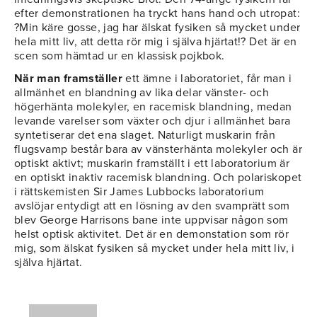
efter demonstrationen ha tryckt hans hand och utropat:
?Min käre gosse, jag har älskat fysiken så mycket under
hela mitt liv, att detta rör mig i själva hjärtat!? Det är en
scen som hämtad ur en klassisk pojkbok.
När man framställer
ett ämne i laboratoriet, får man i
allmänhet en blandning av lika delar vänster- och
högerhänta molekyler, en racemisk blandning, medan
levande varelser som växter och djur i allmänhet bara
syntetiserar det ena slaget. Naturligt muskarin från
flugsvamp består bara av vänsterhänta molekyler och är
optiskt aktivt; muskarin framställt i ett laboratorium är
en optiskt inaktiv racemisk blandning. Och polariskopet
i rättskemisten Sir James Lubbocks laboratorium
avslöjar entydigt att en lösning av den svamprätt som
blev George Harrisons bane inte uppvisar någon som
helst optisk aktivitet. Det är en demonstation som rör
mig, som älskat fysiken så mycket under hela mitt liv, i
själva hjärtat.