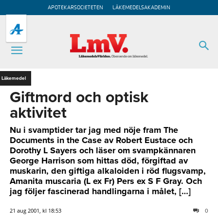
APOTEKARSOCIETETEN
LÄKEMEDELSAKADEMIN
Läkemedel
Giftmord och optisk
aktivitet
Nu i svamptider tar jag med nöje fram The
Documents in the Case av Robert Eustace och
Dorothy L Sayers och läser om svampkännaren
George Harrison som hittas död, förgiftad av
muskarin, den giftiga alkaloiden i röd flugsvamp,
Amanita muscaria (L ex Fr) Pers ex S F Gray. Och
jag följer fascinerad handlingarna i målet, […]
21 aug 2001, kl 18:53
0