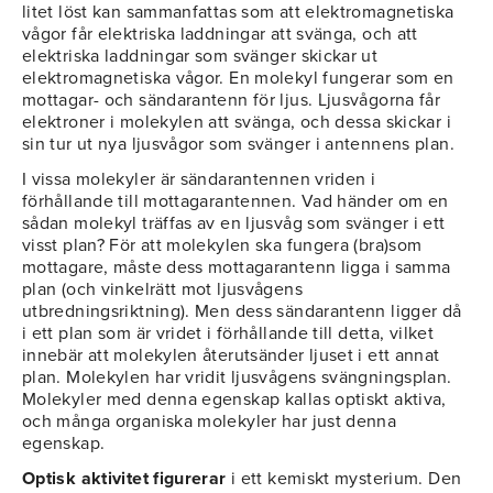
litet löst kan sammanfattas som att elektromagnetiska
vågor får elektriska laddningar att svänga, och att
elektriska laddningar som svänger skickar ut
elektromagnetiska vågor. En molekyl fungerar som en
mottagar- och sändarantenn för ljus. Ljusvågorna får
elektroner i molekylen att svänga, och dessa skickar i
sin tur ut nya ljusvågor som svänger i antennens plan.
I vissa molekyler är sändarantennen vriden i
förhållande till mottagarantennen. Vad händer om en
sådan molekyl träffas av en ljusvåg som svänger i ett
visst plan? För att molekylen ska fungera (bra)som
mottagare, måste dess mottagarantenn ligga i samma
plan (och vinkelrätt mot ljusvågens
utbredningsriktning). Men dess sändarantenn ligger då
i ett plan som är vridet i förhållande till detta, vilket
innebär att molekylen återutsänder ljuset i ett annat
plan. Molekylen har vridit ljusvågens svängningsplan.
Molekyler med denna egenskap kallas optiskt aktiva,
och många organiska molekyler har just denna
egenskap.
Optisk aktivitet figurerar
i ett kemiskt mysterium. Den