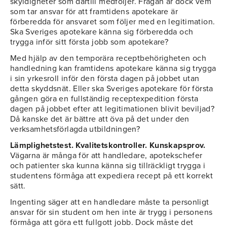
skyldigheter som därtill medföljer. Frågan är dock vem
som tar ansvar för att framtidens apotekare är
förberedda för ansvaret som följer med en legitimation.
Ska Sveriges apotekare känna sig förberedda och
trygga inför sitt första jobb som apotekare?
Med hjälp av den temporära receptbehörigheten och
handledning kan framtidens apotekare känna sig trygga
i sin yrkesroll inför den första dagen på jobbet utan
detta skyddsnät. Eller ska Sveriges apotekare för första
gången göra en fullständig receptexpedition första
dagen på jobbet efter att legitimationen blivit beviljad?
Då kanske det är bättre att öva på det under den
verksamhetsförlagda utbildningen?
Lämplighetstest. Kvalitetskontroller. Kunskapsprov.
Vägarna är många för att handledare, apotekschefer
och patienter ska kunna känna sig tillräckligt trygga i
studentens förmåga att expediera recept på ett korrekt
sätt.
Ingenting säger att en handledare måste ta personligt
ansvar för sin student om hen inte är trygg i personens
förmåga att göra ett fullgott jobb. Dock måste det