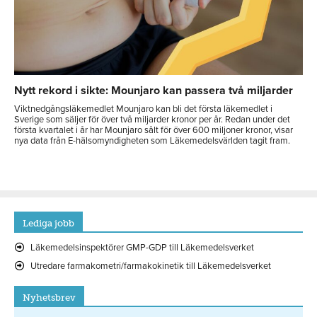
Nytt rekord i sikte: Mounjaro kan passera två miljarder
Viktnedgångsläkemedlet Mounjaro kan bli det första läkemedlet i
Sverige som säljer för över två miljarder kronor per år. Redan under det
första kvartalet i år har Mounjaro sålt för över 600 miljoner kronor, visar
nya data från E-hälsomyndigheten som Läkemedelsvärlden tagit fram.
Lediga jobb
Läkemedelsinspektörer GMP-GDP till Läkemedelsverket
Utredare farmakometri/farmakokinetik till Läkemedelsverket
Nyhetsbrev