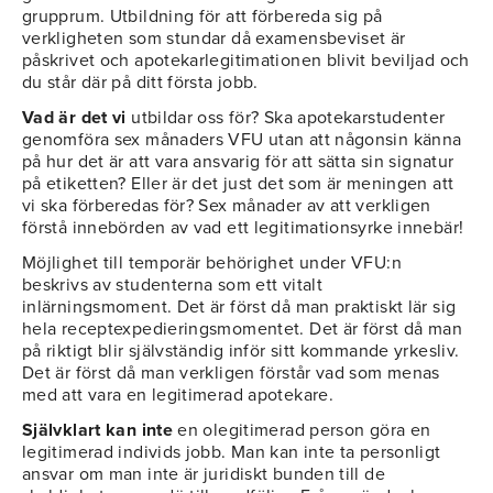
grupprum. Utbildning för att förbereda sig på
verkligheten som stundar då examensbeviset är
påskrivet och apotekarlegitimationen blivit beviljad och
du står där på ditt första jobb.
Vad är det vi
utbildar oss för? Ska apotekarstudenter
genomföra sex månaders VFU utan att någonsin känna
på hur det är att vara ansvarig för att sätta sin signatur
på etiketten? Eller är det just det som är meningen att
vi ska förberedas för? Sex månader av att verkligen
förstå innebörden av vad ett legitimationsyrke innebär!
Möjlighet till temporär behörighet under VFU:n
beskrivs av studenterna som ett vitalt
inlärningsmoment. Det är först då man praktiskt lär sig
hela receptexpedieringsmomentet. Det är först då man
på riktigt blir självständig inför sitt kommande yrkesliv.
Det är först då man verkligen förstår vad som menas
med att vara en legitimerad apotekare.
Självklart kan inte
en olegitimerad person göra en
legitimerad individs jobb. Man kan inte ta personligt
ansvar om man inte är juridiskt bunden till de