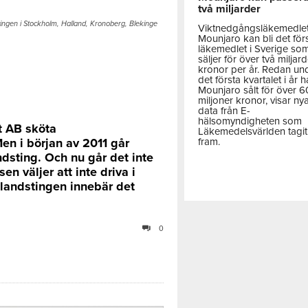
två miljarder
ngen i Stockholm, Halland, Kronoberg, Blekinge
Viktnedgångsläkemedle
Mounjaro kan bli det för
läkemedlet i Sverige so
säljer för över två miljar
kronor per år. Redan un
det första kvartalet i år h
Mounjaro sålt för över 
miljoner kronor, visar ny
data från E-
hälsomyndigheten som
t AB sköta
Läkemedelsvärlden tagit
en i början av 2011 går
fram.
ndsting. Och nu går det inte
en väljer att inte driva i
 landstingen innebär det
0