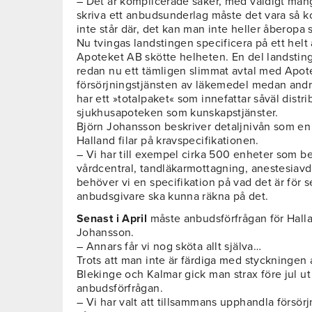
– Det är komplicerade saker, med väldigt mång
skriva ett anbudsunderlag måste det vara så k
inte står där, det kan man inte heller åberopa 
Nu tvingas landstingen specificera på ett helt
Apoteket AB skötte helheten. En del landsting
redan nu ett tämligen slimmat avtal med Apot
försörjningstjänsten av läkemedel medan andr
har ett »totalpaket« som innefattar såväl distri
sjukhusapoteken som kunskapstjänster.
Björn Johansson beskriver detaljnivån som en 
Halland filar på kravspecifikationen.
– Vi har till exempel cirka 500 enheter som bes
vårdcentral, tandläkarmottagning, anestesiav
behöver vi en specifikation på vad det är för se
anbudsgivare ska kunna räkna på det.
Senast i April
måste anbudsförfrågan för Halla
Johansson.
– Annars får vi nog sköta allt själva…
Trots att man inte är färdiga med styckningen 
Blekinge och Kalmar gick man strax före jul
anbudsförfrågan.
– Vi har valt att tillsammans upphandla försörj