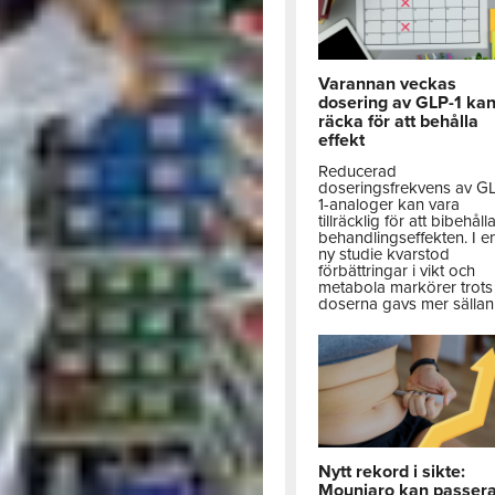
Varannan veckas
dosering av GLP-1 ka
räcka för att behålla
effekt
Reducerad
doseringsfrekvens av G
1-analoger kan vara
tillräcklig för att bibehåll
behandlingseffekten. I e
ny studie kvarstod
förbättringar i vikt och
metabola markörer trots 
doserna gavs mer sällan
Nytt rekord i sikte:
Mounjaro kan passer