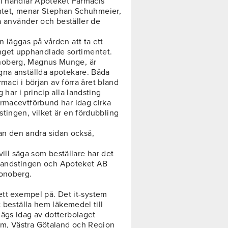
l handlar Apoteket Farmacis
mentet, menar Stephan Schuhmeier,
na använder och beställer de
 läggas på vården att ta ett
stinget upphandlade sortimentet.
noberg, Magnus Munge, är
gna anställda apotekare. Båda
rmaci i början av förra året bland
har i princip alla landsting
armacevtförbund har idag cirka
tingen, vilket är en fördubbling
 kan den andra sidan också,
vill säga som beställare har det
e landstingen och Apoteket AB
ronoberg.
 ett exempel på. Det it-system
t beställa hem läkemedel till
ägs idag av dotterbolaget
m, Västra Götaland och Region