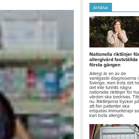
Artiklar
Nationella riktlinjer fö
allergivård fastställda
första gången
Allergi är en av de
vanligaste diagnoserna i
Sverige, men trots det h
det inte funnits några
nationella riktlinjer för hu
vården ska bedrivas. Till
nu. Riktlinjerna trycker p
att fler patienter ska
erbjudas immunterapi s
kan bota allergin.