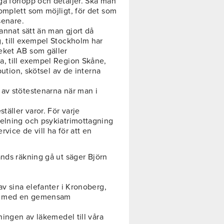
a förlopp och detaljer. Ska man
omplett som möjligt, för det som
senare.
 annat sätt än man gjort då
, till exempel Stockholm har
eket AB som gäller
a, till exempel Region Skåne,
bution, skötsel av de interna
av stötestenarna när man i
täller varor. För varje
delning och psykiatrimottagning
rvice de vill ha för att en
nds räkning gå ut säger Björn
av sina elefanter i Kronoberg,
 ut med en gemensam
ningen av läkemedel till våra