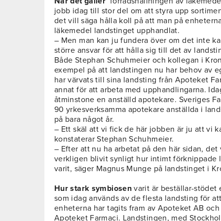
När det gäller
förrådshållningen av läkemede
jobb idag till stor del om att styra upp sorti
det vill säga hålla koll på att man på enheter
läkemedel landstinget upphandlat.
– Men man kan ju fundera över om det inte kan
större ansvar för att hålla sig till det av land
Både Stephan Schuhmeier och kollegan i Kro
exempel på att landstingen nu har behov av e
har värvats till sina landsting från Apoteket Fa
annat för att arbeta med upphandlingarna. Idag 
åtminstone en anställd apotekare. Sveriges F
90 yrkesverksamma apotekare anställda i lands
på bara något år.
– Ett skäl att vi fick de här jobben är ju att vi
konstaterar Stephan Schuhmeier.
– Efter att nu ha arbetat på den här sidan, det 
verkligen blivit synligt hur intimt förknippad
varit, säger Magnus Munge på landstinget i K
Hur stark symbiosen
varit är beställar-stödet
som idag används av de flesta landsting för at
enheterna har tagits fram av Apoteket AB och 
Apoteket Farmaci. Landstingen, med Stockhol