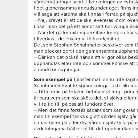
vård-inrättningar samt tillverkningen av cytos
I det gemensamma anbudsunderlaget finns ing
vill säga att varorna ska finnas i förråd på sju
– Nej, kravet är att de ska levereras inom öve
Löser man det på ett annat sätt har vi inga åsi
– När det gäller extemporetillverkningen har v
tillverkas i de lokaler vi tillhandahåller.
Det som Stephan Schuhmeier beskriver som fö
man plockat bort i den gemensamma upphand
– Där kan det också hända att vi gör olika b
upphandlas eller inte och kommer kanske att
anbudsförfrågningar.
Som exempel på
tjänster man ännu inte tagit 
Schuhmeier kvalitetsgranskningar och läkeme
– Tittar man på totalen behöver vi nog i princip
är bara vem som ska sköta det, vi själva eller
vi lite tid till på oss att fundera över.
– Men det finns förstås sådant som kan göras m
man till exempel tänka sig att vården själv gå
annan fyller på eller ska vården själv fylla på
avdelningarna håller sig till det upphandlade 