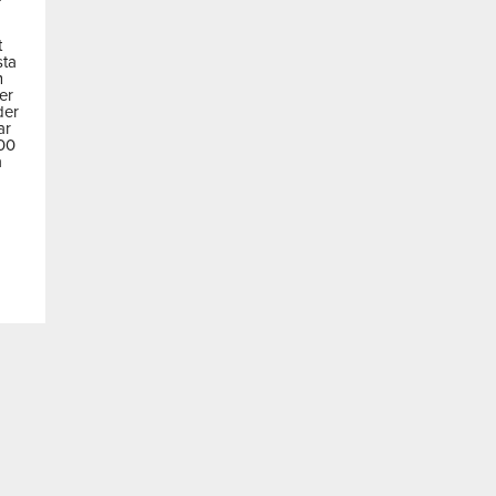
t
sta
m
der
der
ar
600
a