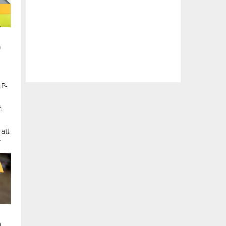
n
LP-
a
n
att
.
a