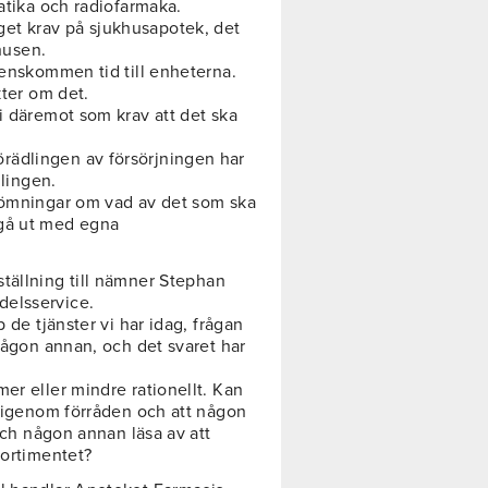
tatika och radiofarmaka.
et krav på sjukhusapotek, det
khusen.
renskommen tid till enheterna.
kter om det.
i däremot som krav att det ska
rädlingen av försörjningen har
lingen.
edömningar om vad av det som ska
 gå ut med egna
ställning till nämner Stephan
delsservice.
 de tjänster vi har idag, frågan
 någon annan, och det svaret har
er eller mindre rationellt. Kan
r igenom förråden och att någon
 och någon annan läsa av att
sortimentet?