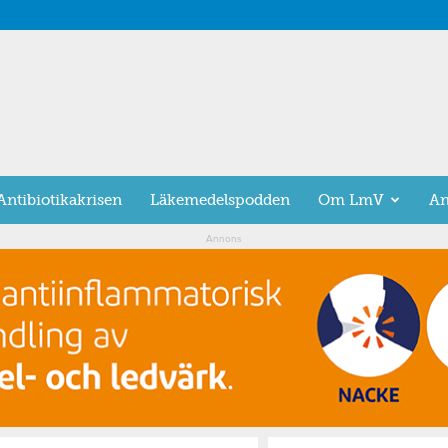
Antibiotikakrisen
Läkemedelspodden
Om LmV
An
Annons