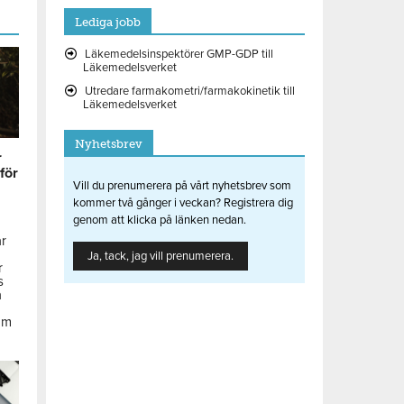
Lediga jobb
Läkemedelsinspektörer GMP-GDP till
Läkemedelsverket
Utredare farmakometri/farmakokinetik till
Läkemedelsverket
Nyhetsbrev
r
 för
Vill du prenumerera på vårt nyhetsbrev som
kommer två gånger i veckan? Registrera dig
genom att klicka på länken nedan.
ar
Ja, tack, jag vill prenumerera.
r
s
å
om