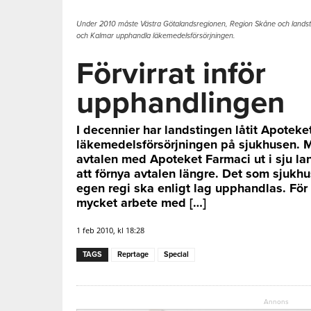
Under 2010 måste Västra Götalandsregionen, Region Skåne och landsti
och Kalmar upphandla läkemedelsförsörjningen.
Förvirrat inför
upphandlingen
I decennier har landstingen låtit Apoteke
läkemedelsförsörjningen på sjukhusen. M
avtalen med Apoteket Farmaci ut i sju la
att förnya avtalen längre. Det som sjukhus
egen regi ska enligt lag upphandlas. För
mycket arbete med […]
1 feb 2010, kl 18:28
TAGS
Reprtage
Special
Annons