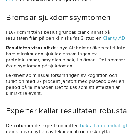
det
in en ansökan om fullt godkännande.
Bromsar sjukdomssymtomen
FDA-kommitténs beslut grundas bland annat på
resultaten från på den kliniska fas 3-studien
Clarity AD.
Resultaten visar att
det nya Alzheimerläkemedlet inte
bara minskar den sjukliga ansamlingen av
proteinklumpar, amyloida plack, i hjärnan. Det bromsar
även symtomen på sjukdomen.
Lekanemab minskar försämringen av kognition och
funktion med 27 procent jämfört med placebo över en
period på 18 månader. Det tolkas som att effekten är
kliniskt relevant.
Experter kallar resultaten robusta
Den oberoende expertkommittén
bekräftar nu enhälligt
den kliniska nyttan av lekanemab och risk-nytta-