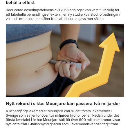
behålla effekt
Reducerad doseringsfrekvens av GLP-1-analoger kan vara tillräcklig för
att bibehålla behandlingseffekten. I en ny studie kvarstod förbättringar i
vikt och metabola markörer trots att doserna gavs mer sällan.
Nytt rekord i sikte: Mounjaro kan passera två miljarder
Viktnedgångsläkemedlet Mounjaro kan bli det första läkemedlet i
Sverige som säljer för över två miljarder kronor per år. Redan under det
första kvartalet i år har Mounjaro sålt för över 600 miljoner kronor, visar
nya data från E-hälsomyndigheten som Läkemedelsvärlden tagit fram.