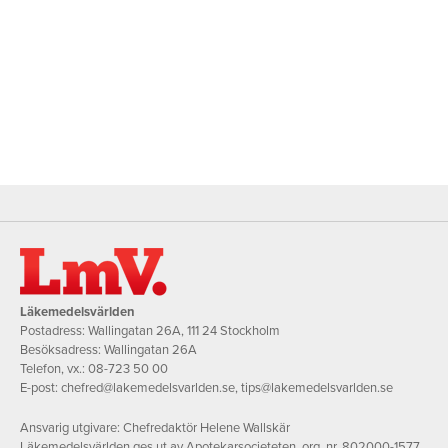
Läkemedelsvärlden
Postadress: Wallingatan 26A, 111 24 Stockholm
Besöksadress: Wallingatan 26A
Telefon, vx.:
08-723 50 00
E-post:
chefred@lakemedelsvarlden.se
,
tips@lakemedelsvarlden.se
Ansvarig utgivare: Chefredaktör Helene Wallskär
Läkemedelsvärlden ges ut av Apotekarsocieteten, org. nr. 802000-1577