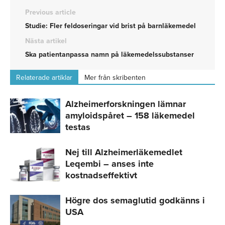
Previous article
Studie: Fler feldoseringar vid brist på barnläkemedel
Nästa artikel
Ska patientanpassa namn på läkemedelssubstanser
Relaterade artiklar
Mer från skribenten
Alzheimerforskningen lämnar
amyloidspåret – 158 läkemedel
testas
Nej till Alzheimerläkemedlet
Leqembi – anses inte
kostnadseffektivt
Högre dos semaglutid godkänns i
USA