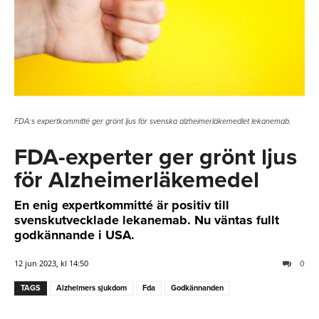
FDA:s expertkommitté ger grönt ljus för svenska alzheimerläkemedlet lekanemab.
FDA-experter ger grönt ljus
för Alzheimerläkemedel
En enig expertkommitté är positiv till
svenskutvecklade lekanemab. Nu väntas fullt
godkännande i USA.
12 jun 2023, kl 14:50
0
TAGS
Alzheimers sjukdom
Fda
Godkännanden