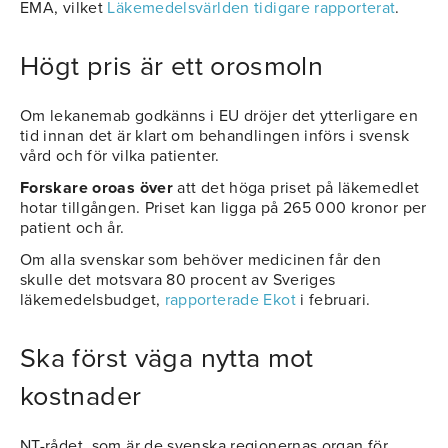
EMA, vilket
Läkemedelsvärlden tidigare rapporterat
.
Högt pris är ett orosmoln
Om lekanemab godkänns i EU dröjer det ytterligare en
tid innan det är klart om behandlingen införs i svensk
vård och för vilka patienter.
Forskare oroas över
att det höga priset på läkemedlet
hotar tillgången. Priset kan ligga på 265 000 kronor per
patient och år.
Om alla svenskar som behöver medicinen får den
skulle det motsvara 80 procent av Sveriges
läkemedelsbudget,
rapporterade Ekot
i februari.
Ska först väga nytta mot
kostnader
NT-rådet, som är de svenska regionernas organ för