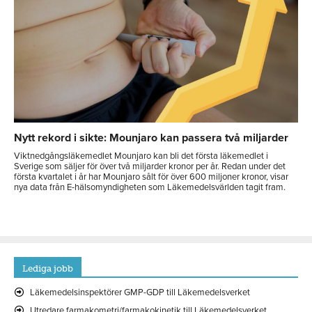
Nytt rekord i sikte: Mounjaro kan passera två miljarder
Viktnedgångsläkemedlet Mounjaro kan bli det första läkemedlet i
Sverige som säljer för över två miljarder kronor per år. Redan under det
första kvartalet i år har Mounjaro sålt för över 600 miljoner kronor, visar
nya data från E-hälsomyndigheten som Läkemedelsvärlden tagit fram.
Lediga jobb
Läkemedelsinspektörer GMP-GDP till Läkemedelsverket
Utredare farmakometri/farmakokinetik till Läkemedelsverket