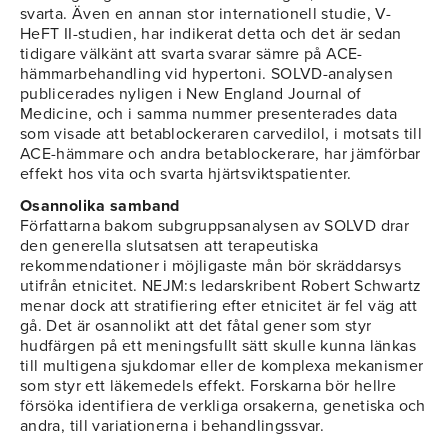
svarta. Även en annan stor internationell studie, V-
HeFT II-studien, har indikerat detta och det är sedan
tidigare välkänt att svarta svarar sämre på ACE-
hämmarbehandling vid hypertoni. SOLVD-analysen
publicerades nyligen i New England Journal of
Medicine, och i samma nummer presenterades data
som visade att betablockeraren carvedilol, i motsats till
ACE-hämmare och andra betablockerare, har jämförbar
effekt hos vita och svarta hjärtsviktspatienter.
Osannolika samband
Författarna bakom subgruppsanalysen av SOLVD drar
den generella slutsatsen att terapeutiska
rekommendationer i möjligaste mån bör skräddarsys
utifrån etnicitet. NEJM:s ledarskribent Robert Schwartz
menar dock att stratifiering efter etnicitet är fel väg att
gå. Det är osannolikt att det fåtal gener som styr
hudfärgen på ett meningsfullt sätt skulle kunna länkas
till multigena sjukdomar eller de komplexa mekanismer
som styr ett läkemedels effekt. Forskarna bör hellre
försöka identifiera de verkliga orsakerna, genetiska och
andra, till variationerna i behandlingssvar.