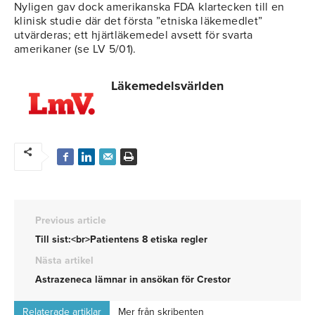
Nyligen gav dock amerikanska FDA klartecken till en
klinisk studie där det första ”etniska läkemedlet”
utvärderas; ett hjärtläkemedel avsett för svarta
amerikaner (se LV 5/01).
Läkemedelsvärlden
Previous article
Till sist:<br>Patientens 8 etiska regler
Nästa artikel
Astrazeneca lämnar in ansökan för Crestor
Relaterade artiklar
Mer från skribenten