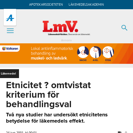
APOTEKARSOCIETETEN
LÄKEMEDELSAKADEMIN
Annons
Läkemedel
Etnicitet ? omtvistat
kriterium för
behandlingsval
Två nya studier har undersökt etnicitetens
betydelse för läkemedels effekt.
24 jun 2001, kl 00:01
0