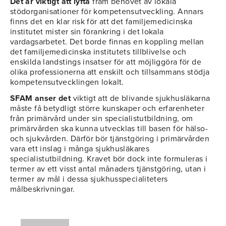
Det är viktigt att lyfta
fram behovet av lokala
stödorganisationer för kompetensutveckling. Annars
finns det en klar risk för att det familjemedicinska
institutet mister sin förankring i det lokala
vardagsarbetet. Det borde finnas en koppling mellan
det familjemedicinska institutets tillblivelse och
enskilda landstings insatser för att möjliggöra för de
olika professionerna att enskilt och tillsammans stödja
kompetensutvecklingen lokalt.
SFAM anser det
viktigt att de blivande sjukhusläkarna
måste få betydligt större kunskaper och erfarenheter
från primärvård under sin specialistutbildning, om
primärvården ska kunna utvecklas till basen för hälso-
och sjukvården. Därför bör tjänstgöring i primärvården
vara ett inslag i många sjukhusläkares
specialistutbildning. Kravet bör dock inte formuleras i
termer av ett visst antal månaders tjänstgöring, utan i
termer av mål i dessa sjukhusspecialiteters
målbeskrivningar.