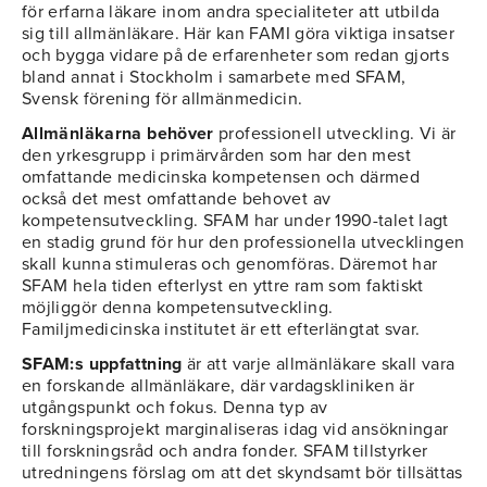
för erfarna läkare inom andra specialiteter att utbilda
sig till allmänläkare. Här kan FAMI göra viktiga insatser
och bygga vidare på de erfarenheter som redan gjorts
bland annat i Stockholm i samarbete med SFAM,
Svensk förening för allmänmedicin.
Allmänläkarna behöver
professionell utveckling. Vi är
den yrkesgrupp i primärvården som har den mest
omfattande medicinska kompetensen och därmed
också det mest omfattande behovet av
kompetensutveckling. SFAM har under 1990-talet lagt
en stadig grund för hur den professionella utvecklingen
skall kunna stimuleras och genomföras. Däremot har
SFAM hela tiden efterlyst en yttre ram som faktiskt
möjliggör denna kompetensutveckling.
Familjmedicinska institutet är ett efterlängtat svar.
SFAM:s uppfattning
är att varje allmänläkare skall vara
en forskande allmänläkare, där vardagskliniken är
utgångspunkt och fokus. Denna typ av
forskningsprojekt marginaliseras idag vid ansökningar
till forskningsråd och andra fonder. SFAM tillstyrker
utredningens förslag om att det skyndsamt bör tillsättas