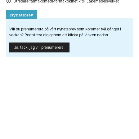
Utredare farmakometri/farmakokinetik till Läkemedelsverket
Nyhetsbrev
Vill du prenumerera på vårt nyhetsbrev som kommer två gånger i
veckan? Registrera dig genom att klicka på länken nedan.
Ja, tack, jag vill prenumerera.