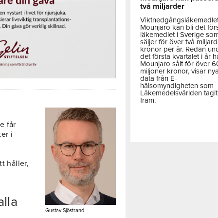
två miljarder
Viktnedgångsläkemedle
Mounjaro kan bli det för
läkemedlet i Sverige so
säljer för över två miljar
kronor per år. Redan un
det första kvartalet i år h
Mounjaro sålt för över 
miljoner kronor, visar ny
data från E-
hälsomyndigheten som
Läkemedelsvärlden tagit
fram.
e får
er i
t håller,
alla
Gustav Sjöstrand.