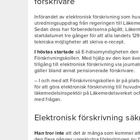
förskrivare
Införandet av elektronisk förskrivning som hu
utredningsuppdrag från regeringen till Läkeme
Sedan dess har förberedelserna pågått. Läke
startdatumet tre gånger för att alla landets 12
tekniska möjligheter att skriva e-recept.
I höstas startade
så E-hälsomyndigheten den 
Förskrivningskollen. Med hjälp av den kan äve
tillgång till elektronisk förskrivning via journa
gäller bland annat pensionerade förskrivare.
– I och med att Förskrivningskollen är på plats
för att göra elektronisk förskrivning till huvud
läkemedelsinspektör på Läkemedelsverket oc
med frågan.
Elektronisk förskrivning säk
Han tror inte
att det är många som kommer att
den flera gånger uppskjutna förändringen nu fakt