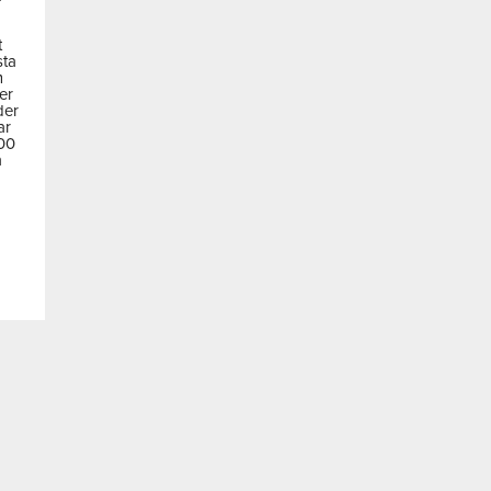
t
sta
m
der
der
ar
600
a