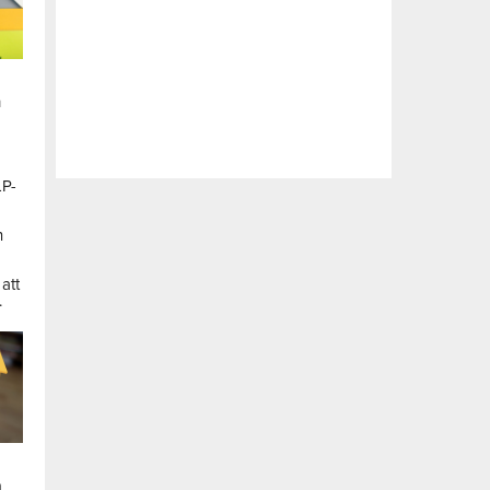
n
LP-
a
n
att
.
a