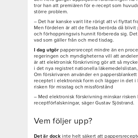
tror han att premiären för e-recept som huvu
större problem.
– Det har kanske varit lite rörigt att vi flytta
Men fördelen är att de flesta berörda då bliv
och förhoppningsvis hunnit förbereda sig. Det
vad som gäller från och med tisdag.
I dag utgör
pappersrecept mindre än en procen
regeringen och myndigheterna vill att andelen 
är att elektronisk förskrivning gör att så myck
i det nya registret nationella läkemedelslistan
Om förskrivaren använder en pappersblankett 
receptet i elektronisk form och lägger in det 
risken för misstag och missförstånd
– Med elektronisk förskrivning minskar risken 
receptförfalskningar, säger Gustav Sjöstrand.
Vem följer upp?
Det är dock
inte helt säkert att pappersrecept