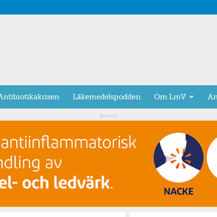
Antibiotikakrisen
Läkemedelspodden
Om LmV
An
Annons