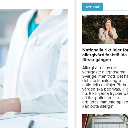
Artiklar
Nationella riktlinjer fö
allergivård fastställda
första gången
Allergi är en av de
vanligaste diagnoserna i
Sverige, men trots det h
det inte funnits några
nationella riktlinjer för hu
vården ska bedrivas. Till
nu. Riktlinjerna trycker p
att fler patienter ska
erbjudas immunterapi s
kan bota allergin.