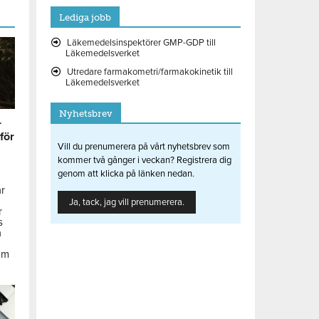
Lediga jobb
Läkemedelsinspektörer GMP-GDP till
Läkemedelsverket
Utredare farmakometri/farmakokinetik till
Läkemedelsverket
Nyhetsbrev
r
 för
Vill du prenumerera på vårt nyhetsbrev som
kommer två gånger i veckan? Registrera dig
genom att klicka på länken nedan.
ar
Ja, tack, jag vill prenumerera.
r
s
å
om