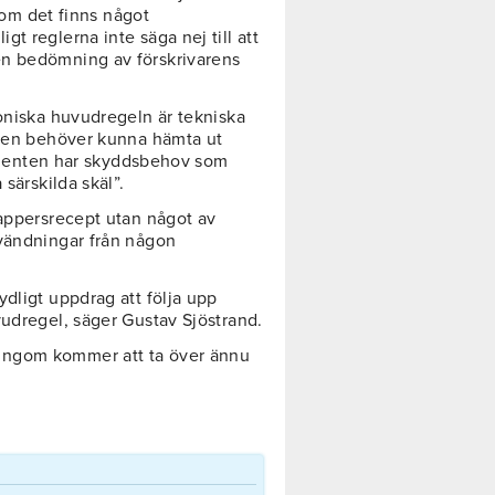
a om det finns något
t reglerna inte säga nej till att
en bedömning av förskrivarens
roniska huvudregeln är tekniska
nten behöver kunna hämta ut
patienten har skyddsbehov som
särskilda skäl”.
pappersrecept utan något av
nvändningar från någon
dligt uppdrag att följa upp
vudregel, säger Gustav Sjöstrand.
ingom kommer att ta över ännu