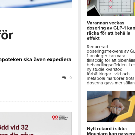
Varannan veckas
dosering av GLP-1 ka
för
räcka för att behålla
effekt
n
Reducerad
doseringsfrekvens av G
1-analoger kan vara
 apoteken ska även expediera
tillräcklig för att bibehåll
behandlingseffekten. I e
ny studie kvarstod
förbättringar i vikt och
metabola markörer trots 
0
doserna gavs mer sällan
Nytt rekord i sikte:
Mounjaro kan passer