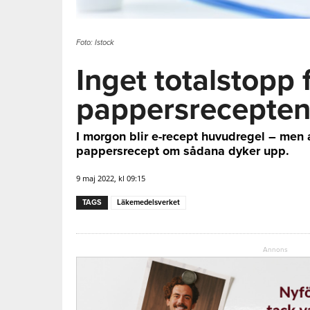
Foto: Istock
Inget totalstopp 
pappersrecepte
I morgon blir e-recept huvudregel – men
pappersrecept om sådana dyker upp.
9 maj 2022, kl 09:15
TAGS
Läkemedelsverket
Annons