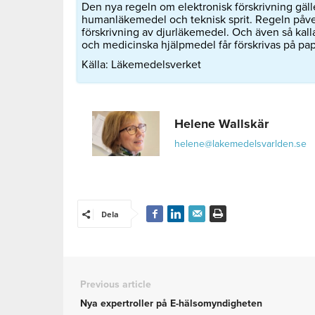
Den nya regeln om elektronisk förskrivning gälle
humanläkemedel och teknisk sprit. Regeln påver
förskrivning av djurläkemedel. Och även så kal
och medicinska hjälpmedel får förskrivas på pa
Källa: Läkemedelsverket
Helene Wallskär
helene@lakemedelsvarlden.se
Dela
Previous article
Nya expertroller på E-hälsomyndigheten