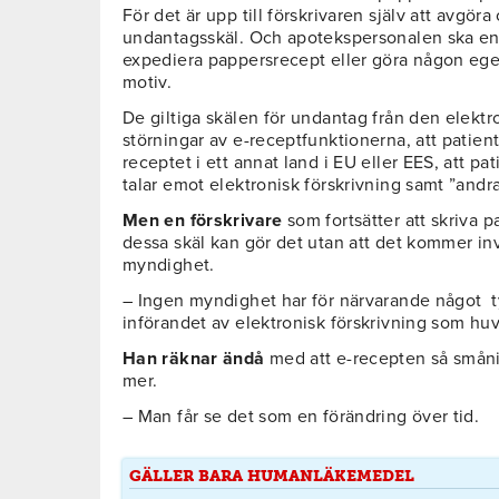
För det är upp till förskrivaren själv att avgör
undantagsskäl. Och apotekspersonalen ska enlig
expediera pappersrecept eller göra någon eg
motiv.
De giltiga skälen för undantag från den elekt
störningar av e-receptfunktionerna, att patie
receptet i ett annat land i EU eller EES, att 
talar emot elektronisk förskrivning samt ”andra 
Men en förskrivare
som fortsätter att skriva 
dessa skäl kan gör det utan att det kommer i
myndighet.
– Ingen myndighet har för närvarande något ty
införandet av elektronisk förskrivning som hu
Han räknar ändå
med att e-recepten så smån
mer.
– Man får se det som en förändring över tid.
GÄLLER BARA HUMANLÄKEMEDEL