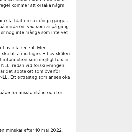
dregel kommer att orsaka några
t fram startdatum så många gånger.
it påminda om vad som är på gång
 är nog inte många som inte vet
t av alla recept. Men
ska bli ännu lägre. Ett av skälen
et information som möjligt förs in
, NLL, redan vid förskrivningen.
är det apoteket som överför
i NLL. Ett extrasteg som anses öka
både för missförstånd och för
en minskar efter 10 maj 2022.