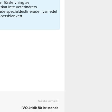
r förskrivning av
kar inte veterinärers
lade specialdestinerade livsmedel
ppersblankett.
Nästa artikel
IVO-kritik för bristande