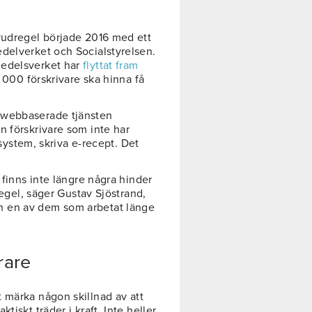
vudregel började 2016 med ett
delverket och Socialstyrelsen.
medelsverket har
flyttat fram
9 000 förskrivare ska hinna få
webbaserade tjänsten
n förskrivare som inte har
lsystem, skriva e-recept. Det
 finns inte längre några hinder
regel, säger Gustav Sjöstrand,
h en av dem som arbetat länge
rare
 märka någon skillnad av att
iskt träder i kraft. Inte heller