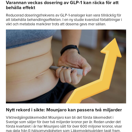
Varannan veckas dosering av GLP-1 kan räcka för att
behålla effekt
Reducerad doseringsfrekvens av GLP-1-analoger kan vara tillräcklig för
att bibehålla behandlingseffekten. I en ny studie kvarstod förbättringar i
vikt och metabola markörer trots att doserna gavs mer sällan.
Nytt rekord i sikte: Mounjaro kan passera två miljarder
Viktnedgångsläkemedlet Mounjaro kan bli det första läkemedlet i
Sverige som säljer för över två miljarder kronor per år. Redan under det
första kvartalet i år har Mounjaro sålt för över 600 miljoner kronor, visar
nya data från E-hälsomyndigheten som Läkemedelsvärlden tagit fram.