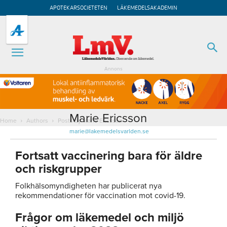
APOTEKARSOCIETETEN
LÄKEMEDELSAKADEMIN
Annons
Marie Ericsson
Home
Authors
Posts by Marie Ericsson
marie@lakemedelsvarlden.se
Fortsatt vaccinering bara för äldre
och riskgrupper
Folkhälsomyndigheten har publicerat nya
rekommendationer för vaccination mot covid-19.
Frågor om läkemedel och miljö