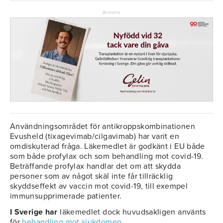
Annons
Användningsområdet för antikroppskombinationen
Evusheld (tixagevimab/cilgavimab) har varit en
omdiskuterad fråga. Läkemedlet är godkänt i EU både
som både profylax och som behandling mot covid-19.
Beträffande profylax handlar det om att skydda
personer som av något skäl inte får tillräcklig
skyddseffekt av vaccin mot covid-19, till exempel
immunsupprimerade patienter.
I Sverige har
läkemedlet dock huvudsakligen använts
för
behandling mot sjukdomen
.