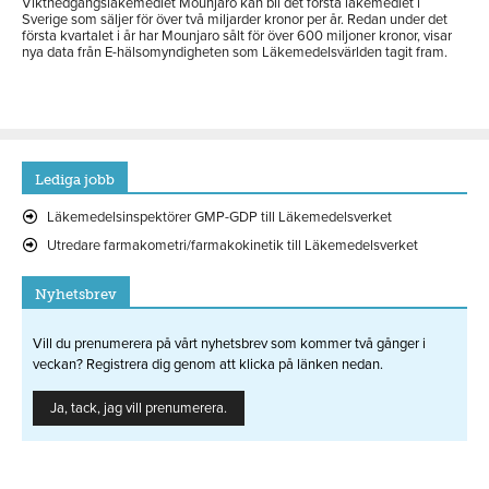
Viktnedgångsläkemedlet Mounjaro kan bli det första läkemedlet i
Sverige som säljer för över två miljarder kronor per år. Redan under det
första kvartalet i år har Mounjaro sålt för över 600 miljoner kronor, visar
nya data från E-hälsomyndigheten som Läkemedelsvärlden tagit fram.
Lediga jobb
Läkemedelsinspektörer GMP-GDP till Läkemedelsverket
Utredare farmakometri/farmakokinetik till Läkemedelsverket
Nyhetsbrev
Vill du prenumerera på vårt nyhetsbrev som kommer två gånger i
veckan? Registrera dig genom att klicka på länken nedan.
Ja, tack, jag vill prenumerera.