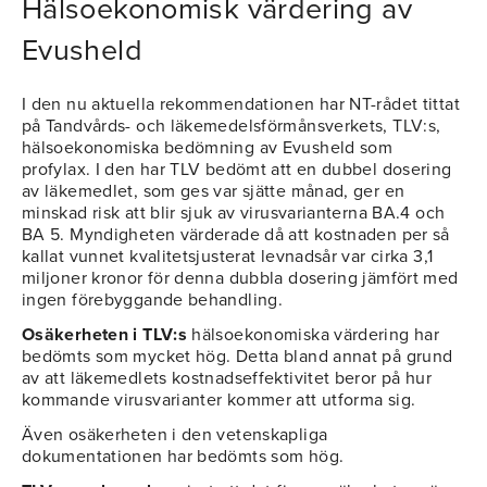
Hälsoekonomisk värdering av
Evusheld
I den nu aktuella rekommendationen har NT-rådet tittat
på Tandvårds- och läkemedelsförmånsverkets, TLV:s,
hälsoekonomiska bedömning av Evusheld som
profylax. I den har TLV bedömt att en dubbel dosering
av läkemedlet, som ges var sjätte månad, ger en
minskad risk att blir sjuk av virusvarianterna BA.4 och
BA 5. Myndigheten värderade då att kostnaden per så
kallat vunnet kvalitetsjusterat levnadsår var cirka 3,1
miljoner kronor för denna dubbla dosering jämfört med
ingen förebyggande behandling.
Osäkerheten i TLV:s
hälsoekonomiska värdering har
bedömts som mycket hög. Detta bland annat på grund
av att läkemedlets kostnadseffektivitet beror på hur
kommande virusvarianter kommer att utforma sig.
Även osäkerheten i den vetenskapliga
dokumentationen har bedömts som hög.