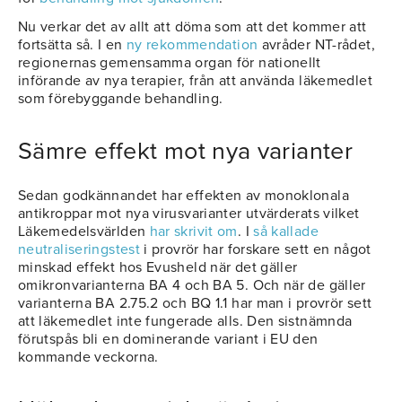
Nu verkar det av allt att döma som att det kommer att
fortsätta så. I en
ny rekommendation
avråder NT-rådet,
regionernas gemensamma organ för nationellt
införande av nya terapier, från att använda läkemedlet
som förebyggande behandling.
Sämre effekt mot nya varianter
Sedan godkännandet har effekten av monoklonala
antikroppar mot nya virusvarianter utvärderats vilket
Läkemedelsvärlden
har skrivit om
. I
så kallade
neutraliseringstest
i provrör har forskare sett en något
minskad effekt hos Evusheld när det gäller
omikronvarianterna BA 4 och BA 5. Och när de gäller
varianterna BA 2.75.2 och BQ 1.1 har man i provrör sett
att läkemedlet inte fungerade alls. Den sistnämnda
förutspås bli en dominerande variant i EU den
kommande veckorna.