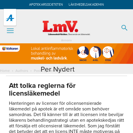
APOTEKARSOCIETETEN
LÄKEMEDELSAKADEMIN
Annons
Per Nydert
Home
Authors
Posts by Per Nydert
Att tolka reglerna för
licensläkemedel
Hanteringen av licenser för olicensensierade
läkemedel på apotek är ett område som behöver
samordnas. Det få känner till är att licensen inte beviljar
läkarens behandlingsstrategi utan en apotekskedjas rätt
att försälja ett olicensierat läkemedel. Som jag förstått
det betyder det att en licens INTE måste motiveras på