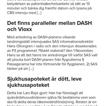
betydelsen av patientsäkerhetsarbete så sätt av 13
minuter och bänka dig framför datorn och lyssna på
CBS intervju med […]
Det finns paralleller mellan DASH
och Vioxx
Med anledning av DASH-planens vikande
landningsställ intervjuades SAS informationsdirektör
Hans Ollongren i radio och den intervjun dissekerades
av P3 programmet ?Starkt material? den 1 November.
Hans sa att det fanns tre anledningar till varför SAS valt
att plocka bort DASH planen från flygrutterna 1)
Passagerarna har inte förtroende för flygplanen, 2) SAS
tänker på sin […]
Sjukhusapoteket är dött, leve
sjukhusapoteket
Detta har Lars Reje gjort: Han har föreslagit att
sjukvårdshuvudmännen själva får bestämma vem som
ska få sköta deras läkemedelsförsörjning. Resten är en