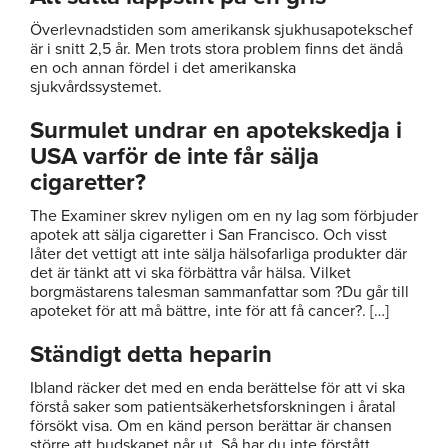
Överlevnadstiden som amerikansk sjukhusapotekschef
är i snitt 2,5 år. Men trots stora problem finns det ändå
en och annan fördel i det amerikanska
sjukvårdssystemet.
Surmulet undrar en apotekskedja i
USA varför de inte får sälja
cigaretter?
The Examiner skrev nyligen om en ny lag som förbjuder
apotek att sälja cigaretter i San Francisco. Och visst
låter det vettigt att inte sälja hälsofarliga produkter där
det är tänkt att vi ska förbättra vår hälsa. Vilket
borgmästarens talesman sammanfattar som ?Du går till
apoteket för att må bättre, inte för att få cancer?. […]
Ständigt detta heparin
Ibland räcker det med en enda berättelse för att vi ska
förstå saker som patientsäkerhetsforskningen i åratal
försökt visa. Om en känd person berättar är chansen
större att budskapet når ut. Så har du inte förstått