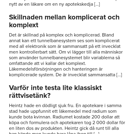
nytt av en läkare om en ny apotekskedja […]
Skillnaden mellan komplicerat och
komplext
Det är skillnad på komplex och komplicerad. Bland
annat kan ett tunnelbanesystem ses som komplicerat
med all elektronik som är sammansatt på ett invecklat
men kontrollerbart sätt. Om vi lägger till alla människor
som använder tunnelbanesystemet blir variablerna så
omfattande att vi kallar det komplext.
Läkemedelsförsörjningen och hanteringen är
komplicerade system. De är invecklat sammansatta […]
Varför inte testa lite klassiskt
rättvisetänk?
Heintz hade en dödligt sjuk fru. En apotekare i samma
stad hade uppfunnit ett läkemedel med radium som
kunde bota kvinnan. Radiumet kostade 200 dollar att
köpa och formulera och apotekaren tog 2 000 dollar för
en liten dos av produkten. Heintz gick då runt till alla
han kände men kunde bara låna ihop till […]