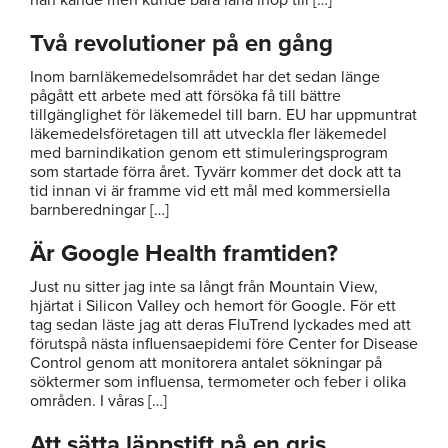
Två revolutioner på en gång
Inom barnläkemedelsområdet har det sedan länge
pågått ett arbete med att försöka få till bättre
tillgänglighet för läkemedel till barn. EU har uppmuntrat
läkemedelsföretagen till att utveckla fler läkemedel
med barnindikation genom ett stimuleringsprogram
som startade förra året. Tyvärr kommer det dock att ta
tid innan vi är framme vid ett mål med kommersiella
barnberedningar […]
Är Google Health framtiden?
Just nu sitter jag inte sa långt från Mountain View,
hjärtat i Silicon Valley och hemort för Google. För ett
tag sedan läste jag att deras FluTrend lyckades med att
förutspå nästa influensaepidemi före Center for Disease
Control genom att monitorera antalet sökningar på
söktermer som influensa, termometer och feber i olika
områden. I våras […]
Att sätta läppstift på en gris