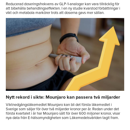
Reducerad doseringsfrekvens av GLP-1-analoger kan vara tillräcklig för
att bibehålla behandlingseffekten. I en ny studie kvarstod förbättringar i
vikt och metabola markörer trots att doserna gavs mer sällan.
Nytt rekord i sikte: Mounjaro kan passera två miljarder
Viktnedgångsläkemedlet Mounjaro kan bli det första läkemedlet i
Sverige som säljer för över två miljarder kronor per år. Redan under det
första kvartalet i år har Mounjaro sålt för över 600 miljoner kronor, visar
nya data från E-hälsomyndigheten som Läkemedelsvärlden tagit fram.