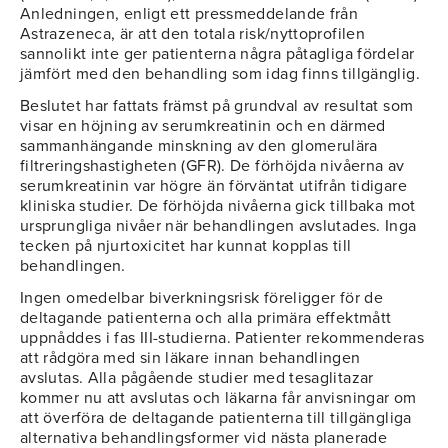
Anledningen, enligt ett pressmeddelande från
Astrazeneca, är att den totala risk/nyttoprofilen
sannolikt inte ger patienterna några påtagliga fördelar
jämfört med den behandling som idag finns tillgänglig.
Beslutet har fattats främst på grundval av resultat som
visar en höjning av serumkreatinin och en därmed
sammanhängande minskning av den glomerulära
filtreringshastigheten (GFR). De förhöjda nivåerna av
serumkreatinin var högre än förväntat utifrån tidigare
kliniska studier. De förhöjda nivåerna gick tillbaka mot
ursprungliga nivåer när behandlingen avslutades. Inga
tecken på njurtoxicitet har kunnat kopplas till
behandlingen.
Ingen omedelbar biverkningsrisk föreligger för de
deltagande patienterna och alla primära effektmått
uppnåddes i fas III-studierna. Patienter rekommenderas
att rådgöra med sin läkare innan behandlingen
avslutas. Alla pågående studier med tesaglitazar
kommer nu att avslutas och läkarna får anvisningar om
att överföra de deltagande patienterna till tillgängliga
alternativa behandlingsformer vid nästa planerade