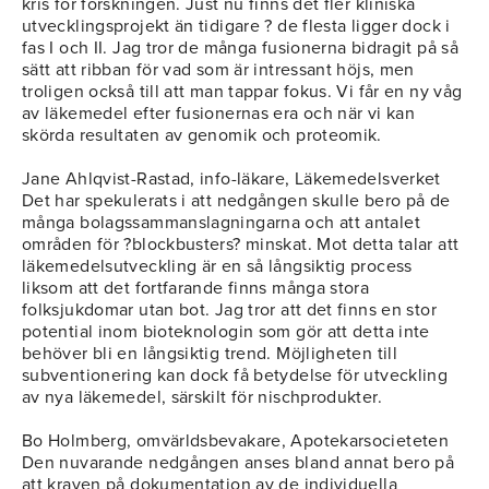
kris för forskningen. Just nu finns det fler kliniska
utvecklingsprojekt än tidigare ? de flesta ligger dock i
fas I och II. Jag tror de många fusionerna bidragit på så
sätt att ribban för vad som är intressant höjs, men
troligen också till att man tappar fokus. Vi får en ny våg
av läkemedel efter fusionernas era och när vi kan
skörda resultaten av genomik och proteomik.
Jane Ahlqvist-Rastad, info-läkare, Läkemedelsverket
Det har spekulerats i att nedgången skulle bero på de
många bolagssammanslagningarna och att antalet
områden för ?blockbusters? minskat. Mot detta talar att
läkemedelsutveckling är en så långsiktig process
liksom att det fortfarande finns många stora
folksjukdomar utan bot. Jag tror att det finns en stor
potential inom bioteknologin som gör att detta inte
behöver bli en långsiktig trend. Möjligheten till
subventionering kan dock få betydelse för utveckling
av nya läkemedel, särskilt för nischprodukter.
Bo Holmberg, omvärldsbevakare, Apotekarsocieteten
Den nuvarande nedgången anses bland annat bero på
att kraven på dokumentation av de individuella