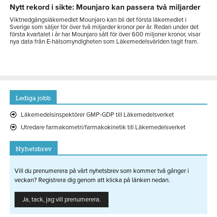
Nytt rekord i sikte: Mounjaro kan passera två miljarder
Viktnedgångsläkemedlet Mounjaro kan bli det första läkemedlet i
Sverige som säljer för över två miljarder kronor per år. Redan under det
första kvartalet i år har Mounjaro sålt för över 600 miljoner kronor, visar
nya data från E-hälsomyndigheten som Läkemedelsvärlden tagit fram.
Lediga jobb
Läkemedelsinspektörer GMP-GDP till Läkemedelsverket
Utredare farmakometri/farmakokinetik till Läkemedelsverket
Nyhetsbrev
Vill du prenumerera på vårt nyhetsbrev som kommer två gånger i
veckan? Registrera dig genom att klicka på länken nedan.
Ja, tack, jag vill prenumerera.