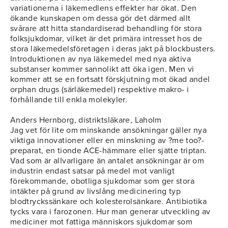
variationerna i läkemedlens effekter har ökat. Den
ökande kunskapen om dessa gör det därmed allt
svårare att hitta standardiserad behandling för stora
folksjukdomar, vilket är det primära intresset hos de
stora läkemedelsföretagen i deras jakt på blockbusters.
Introduktionen av nya läkemedel med nya aktiva
substanser kommer sannolikt att öka igen. Men vi
kommer att se en fortsatt förskjutning mot ökad andel
orphan drugs (särläkemedel) respektive makro- i
förhållande till enkla molekyler.
Anders Hernborg, distriktsläkare, Laholm
Jag vet för lite om minskande ansökningar gäller nya
viktiga innovationer eller en minskning av ?me too?-
preparat, en tionde ACE-hämmare eller sjätte triptan.
Vad som är allvarligare än antalet ansökningar är om
industrin endast satsar på medel mot vanligt
förekommande, obotliga sjukdomar som ger stora
intäkter på grund av livslång medicinering typ
blodtryckssänkare och kolesterolsänkare. Antibiotika
tycks vara i farozonen. Hur man generar utveckling av
mediciner mot fattiga människors sjukdomar som