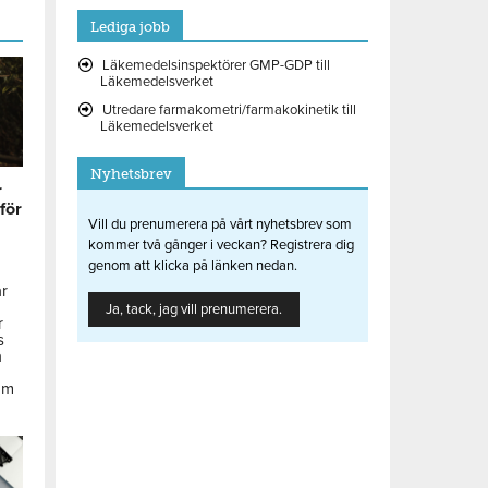
Lediga jobb
Läkemedelsinspektörer GMP-GDP till
Läkemedelsverket
Utredare farmakometri/farmakokinetik till
Läkemedelsverket
Nyhetsbrev
r
 för
Vill du prenumerera på vårt nyhetsbrev som
kommer två gånger i veckan? Registrera dig
genom att klicka på länken nedan.
ar
Ja, tack, jag vill prenumerera.
r
s
å
om