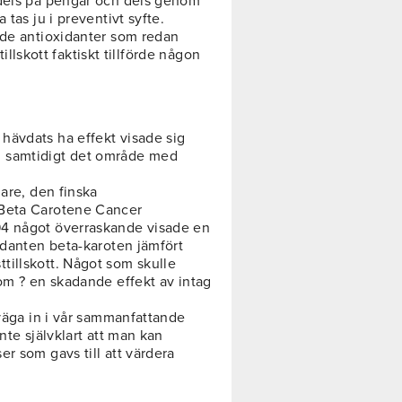
 dels på pengar och dels genom
 tas ju i preventivt syfte.
 de antioxidanter som redan
tillskott faktiskt tillförde någon
hävdats ha effekt visade sig
n samtidigt det område med
gare, den finska
 Beta Carotene Cancer
94 något överraskande visade en
idanten beta-karoten jämfört
tillskott. Något som skulle
tom ? en skadande effekt av intag
 väga in i vår sammanfattande
nte självklart att man kan
r som gavs till att värdera