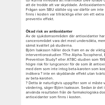
tur kunna innebära att människor blev lurade
att de trodde att var skyddade. Antioxidanterna
Frågan som SBU ställde sig var därför om inte
finns i kosten var tillräckliga eller om ett extra 
preventiv effekt.
Ökad risk av antioxidanter
Av de sjukdomsområden där antioxidanter har 
cancerområdet vara det mest undersökta, me
sämst kvalitet på studierna.
Björn Isaksson håller dock fram en av de vikti
interventionsstudien ?The Alpha-Tocopherol,
Prevention Study? eller ATBC-studien som 19
högre risk för lungcancer för de som åt antiox
med dem som inte intog beta-karoten som kost
indikera ? inte en skyddande effekt utan tvär
av beta-karoten.
? Detta är naturligtvis uppgifter som vi måste
värdering, säger Björn Isaksson. Sedan är det i
använda resultaten från de farmakologiska dose
antioxidanter som finns i kosten.