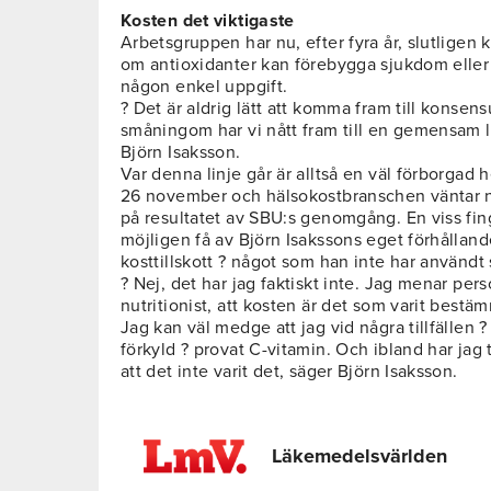
Kosten det viktigaste
Arbetsgruppen har nu, efter fyra år, slutligen k
om antioxidanter kan förebygga sjukdom eller
någon enkel uppgift.
? Det är aldrig lätt att komma fram till kons
småningom har vi nått fram till en gemensam li
Björn Isaksson.
Var denna linje går är alltså en väl förborgad 
26 november och hälsokostbranschen väntar n
på resultatet av SBU:s genomgång. En viss fi
möjligen få av Björn Isakssons eget förhålland
kosttillskott ? något som han inte har användt s
? Nej, det har jag faktiskt inte. Jag menar per
nutritionist, att kosten är det som varit best
Jag kan väl medge att jag vid några tillfällen ? 
förkyld ? provat C-vitamin. Och ibland har jag t
att det inte varit det, säger Björn Isaksson.
Läkemedelsvärlden