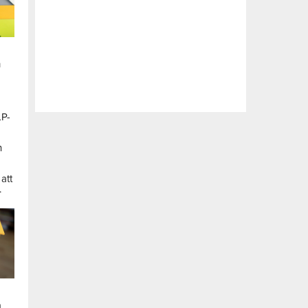
n
LP-
a
n
att
.
a