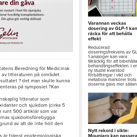
Varannan veckas
dosering av GLP-1 ka
räcka för att behålla
effekt
Reducerad
doseringsfrekvens av G
1-analoger kan vara
tillräcklig för att bibehåll
behandlingseffekten. I e
Statens Beredning för Medicinsk
ny studie kvarstod
av litteraturen på området
förbättringar i vikt och
metabola markörer trots 
sultatet ? det man skulle kunna
doserna gavs mer sällan
senteras på symposiet ?Kan
kaplig litteratur som
xidanter och sjukdom (cirka 5
m runt 500 artiklar som var
ternas sjukdomsförebygga
grund av att de inte höll den
Nytt rekord i sikte:
Mounjaro kan passer
 är främst epidemiologiska