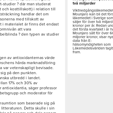
två miljarder
rt-studier ? där man studerat
ch kosttillskott) i relation till
Viktnedgångsläkemedle
tsträckning handlar det om
Mounjaro kan bli det för
läkemedlet i Sverige so
sonerna med tillskott av
säljer för över två miljar
t i materialet är finns det endast
kronor per år. Redan un
ormnivån att vara
det första kvartalet i år h
Mounjaro sålt för över 
elblinda ? den typen av studier
miljoner kronor, visar ny
data från E-
hälsomyndigheten som
Läkemedelsvärlden tagit
fram.
ngen av antioxidanternas värde
nschens hårda marknadsföring
a var vetenskapligt bevisade.
l sig på den punkten.
nska utbredd i landet.
mellan 17% och 30% av
 antioxidantia, säger professor
rbetsgrupp och moderator för
onsumtion som baserade sig på
itteraturen. Detta skulle i sin