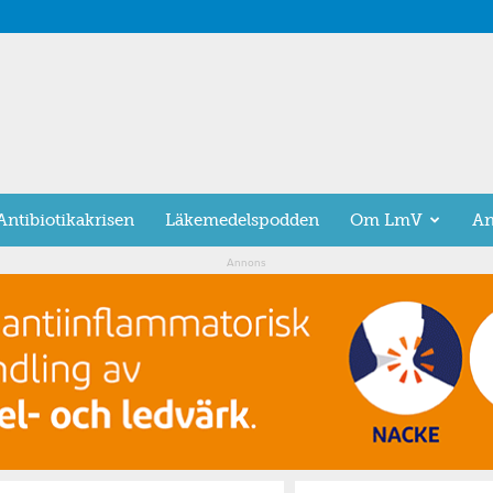
Antibiotikakrisen
Läkemedelspodden
Om LmV
An
Annons