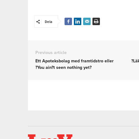
Dela
Previous article
Ett Apoteksbolag med framtidstro eller
?Lä
?You ain?t seen nothing yet?