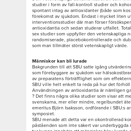
studier i form av fall-kontroll studier och koho
spontant intag av antioxidanter (både som kost o
förekomst av sjukdom. Endast i mycket liten u
interventionsstudier där man förser försöksper
antioxidantia och sedan studerar utfallet. Total
sex studier som uppfyller den vetenskapliga n
randomiserade, placebokontrollerade och dubb
som man tillmäter störst vetenskapligt värde.
Människor kan bli lurade
Bakgrunden till att SBU satte igång utvärderi
som förebyggare av sjukdom var hälsokostbra
av preparatens förträfflighet som om effektern
SBU ville helt enkelt ta reda på hur det förhöl
Användningen av antioxidantia är nämligen ga
? Det finns några olika studier som visar att 
svenskarna, mer eller mindre, regelbundet äter
emeritus Björn Isaksson, ordförande i SBU:s a
symposiet.
SBU menade att detta var en okontrollerad k
påståenden som inte säkert var underbyggda i l