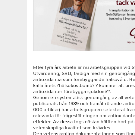
Efter fyra års arbete är nu arbetsgruppen vid 
Utvärdering, SBU, färdiga med sin genomgång 
antioxidantia som förebyggande hälsovård. Re
kalla årets ?hälsokostbomb? ? kommer att pre
antioxidanter förebygga sjukdom??.
Genom en systematisk genomgång av all vetens
publicerats från 1989 och framåt rörande antio
000 artiklar) har arbetsgruppen selekterat fra
relevanta för frågeställningen om antioxidan
effekter. Av dessa togs nästan hälften bort på 
vetenskapliga kvalitet som krävdes.
Den vetenskapliga dokumentationen som finns