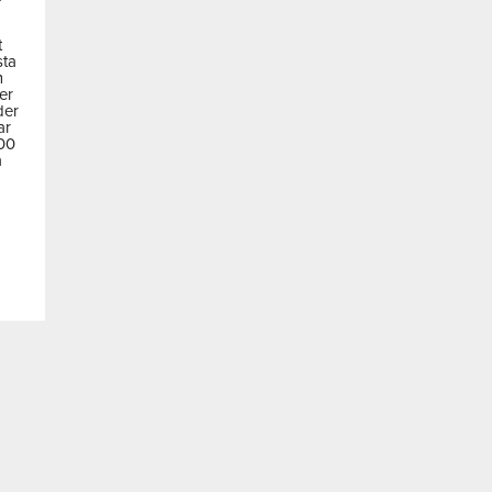
t
sta
m
der
der
ar
600
a