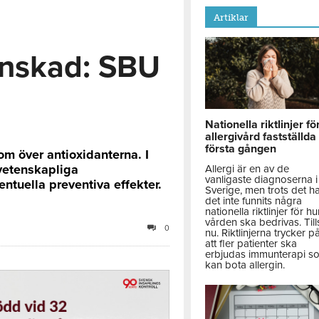
Artiklar
anskad: SBU
Nationella riktlinjer fö
allergivård fastställda
första gången
m över antioxidanterna. I
 vetenskapliga
Allergi är en av de
vanligaste diagnoserna i
ntuella preventiva effekter.
Sverige, men trots det h
det inte funnits några
nationella riktlinjer för hu
vården ska bedrivas. Till
0
nu. Riktlinjerna trycker p
att fler patienter ska
erbjudas immunterapi s
kan bota allergin.