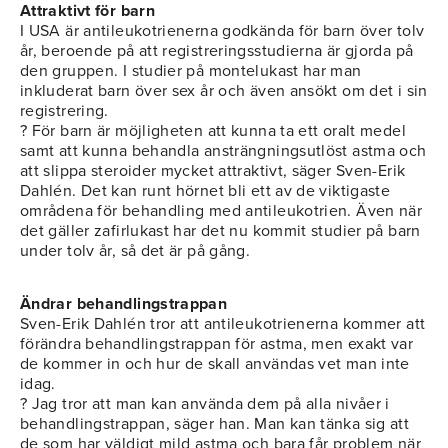
Attraktivt för barn
I USA är antileukotrienerna godkända för barn över tolv
år, beroende på att registreringsstudierna är gjorda på
den gruppen. I studier på montelukast har man
inkluderat barn över sex år och även ansökt om det i sin
registrering.
? För barn är möjligheten att kunna ta ett oralt medel
samt att kunna behandla ansträngningsutlöst astma och
att slippa steroider mycket attraktivt, säger Sven-Erik
Dahlén. Det kan runt hörnet bli ett av de viktigaste
områdena för behandling med antileukotrien. Även när
det gäller zafirlukast har det nu kommit studier på barn
under tolv år, så det är på gång.
Ändrar behandlingstrappan
Sven-Erik Dahlén tror att antileukotrienerna kommer att
förändra behandlingstrappan för astma, men exakt var
de kommer in och hur de skall användas vet man inte
idag.
? Jag tror att man kan använda dem på alla nivåer i
behandlingstrappan, säger han. Man kan tänka sig att
de som har väldigt mild astma och bara får problem när