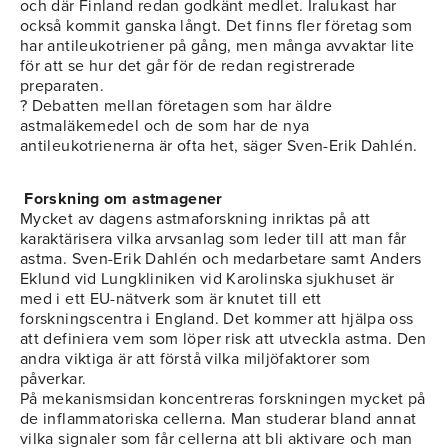
och där Finland redan godkänt medlet. Iralukast har
också kommit ganska långt. Det finns fler företag som
har antileukotriener på gång, men många avvaktar lite
för att se hur det går för de redan registrerade
preparaten.
? Debatten mellan företagen som har äldre
astmaläkemedel och de som har de nya
antileukotrienerna är ofta het, säger Sven-Erik Dahlén.
Forskning om astmagener
Mycket av dagens astmaforskning inriktas på att
karaktärisera vilka arvsanlag som leder till att man får
astma. Sven-Erik Dahlén och medarbetare samt Anders
Eklund vid Lungkliniken vid Karolinska sjukhuset är
med i ett EU-nätverk som är knutet till ett
forskningscentra i England. Det kommer att hjälpa oss
att definiera vem som löper risk att utveckla astma. Den
andra viktiga är att förstå vilka miljöfaktorer som
påverkar.
På mekanismsidan koncentreras forskningen mycket på
de inflammatoriska cellerna. Man studerar bland annat
vilka signaler som får cellerna att bli aktivare och man