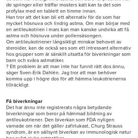
de springer eller träffar mosters katt kan ta det som
profylax med en tablett en timme innan.
Han tror att det kan bli ett alternativ för de som har
mycket hösnuva och lindrig astma. Om man börjar med
en antileukotrien i mars kan man kanske undvika att få
astma och hösnuva under pollensäsongen.
Om antileukotriener långsiktigt minskar behovet av
steroider, kan de också ses som ett intressant alternativ
hos grupper som är särskilt utsatta för biverkningar som
barn och svåra astmatiker.
? Ett problem är att man inte har funnit rätt dos ännu,
säger Sven-Erik Dahlén. Jag tror att man behöver
komma upp i högre dos för att hämma leukotrienerna
tillräckligt.
Få biverkningar
Det har ännu inte registrerats några betydande
biverkningar som beror på hämmad bildning av
antileukotriener. Den biverkan som FDA nyligen
varnade om när det gäller zafirlukast, Churg Strauss
syndrom, är en sällsynt biverkan av immunologisk natur