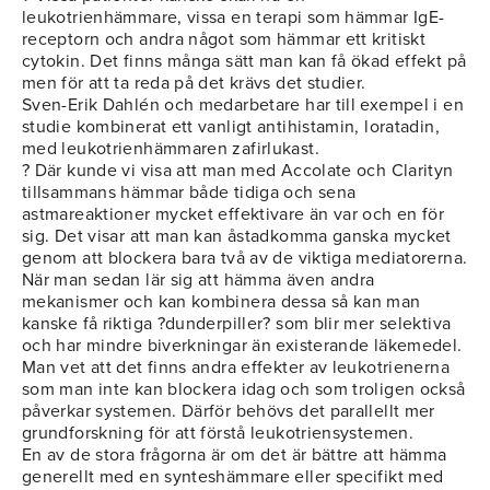
leukotrienhämmare, vissa en terapi som hämmar IgE-
receptorn och andra något som hämmar ett kritiskt
cytokin. Det finns många sätt man kan få ökad effekt på
men för att ta reda på det krävs det studier.
Sven-Erik Dahlén och medarbetare har till exempel i en
studie kombinerat ett vanligt antihistamin, loratadin,
med leukotrienhämmaren zafirlukast.
? Där kunde vi visa att man med Accolate och Clarityn
tillsammans hämmar både tidiga och sena
astmareaktioner mycket effektivare än var och en för
sig. Det visar att man kan åstadkomma ganska mycket
genom att blockera bara två av de viktiga mediatorerna.
När man sedan lär sig att hämma även andra
mekanismer och kan kombinera dessa så kan man
kanske få riktiga ?dunderpiller? som blir mer selektiva
och har mindre biverkningar än existerande läkemedel.
Man vet att det finns andra effekter av leukotrienerna
som man inte kan blockera idag och som troligen också
påverkar systemen. Därför behövs det parallellt mer
grundforskning för att förstå leukotriensystemen.
En av de stora frågorna är om det är bättre att hämma
generellt med en synteshämmare eller specifikt med