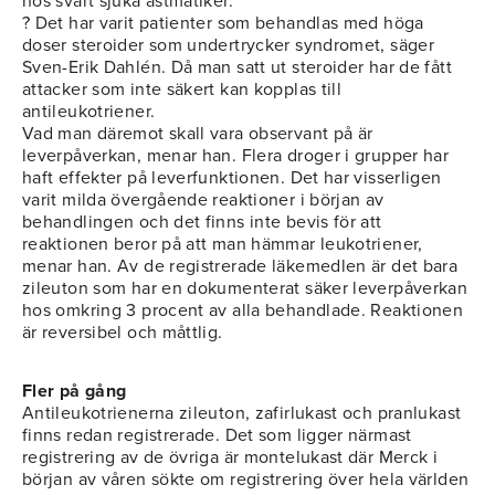
hos svårt sjuka astmatiker.
? Det har varit patienter som behandlas med höga
doser steroider som undertrycker syndromet, säger
Sven-Erik Dahlén. Då man satt ut steroider har de fått
attacker som inte säkert kan kopplas till
antileukotriener.
Vad man däremot skall vara observant på är
leverpåverkan, menar han. Flera droger i grupper har
haft effekter på leverfunktionen. Det har visserligen
varit milda övergående reaktioner i början av
behandlingen och det finns inte bevis för att
reaktionen beror på att man hämmar leukotriener,
menar han. Av de registrerade läkemedlen är det bara
zileuton som har en dokumenterat säker leverpåverkan
hos omkring 3 procent av alla behandlade. Reaktionen
är reversibel och måttlig.
Fler på gång
Antileukotrienerna zileuton, zafirlukast och pranlukast
finns redan registrerade. Det som ligger närmast
registrering av de övriga är montelukast där Merck i
början av våren sökte om registrering över hela världen