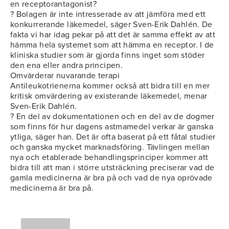
en receptorantagonist?
? Bolagen är inte intresserade av att jämföra med ett
konkurrerande läkemedel, säger Sven-Erik Dahlén. De
fakta vi har idag pekar på att det är samma effekt av att
hämma hela systemet som att hämma en receptor. I de
kliniska studier som är gjorda finns inget som stöder
den ena eller andra principen.
Omvärderar nuvarande terapi
Antileukotrienerna kommer också att bidra till en mer
kritisk omvärdering av existerande läkemedel, menar
Sven-Erik Dahlén.
? En del av dokumentationen och en del av de dogmer
som finns för hur dagens astmamedel verkar är ganska
ytliga, säger han. Det är ofta baserat på ett fåtal studier
och ganska mycket marknadsföring. Tävlingen mellan
nya och etablerade behandlingsprinciper kommer att
bidra till att man i större utsträckning preciserar vad de
gamla medicinerna är bra på och vad de nya oprövade
medicinerna är bra på.