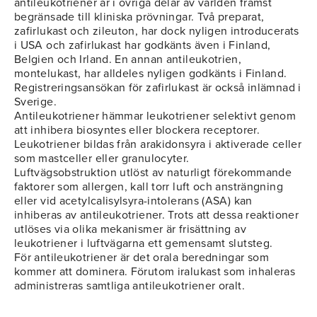
antileukotriener är i övriga delar av världen främst
begränsade till kliniska prövningar. Två preparat,
zafirlukast och zileuton, har dock nyligen introducerats
i USA och zafirlukast har godkänts även i Finland,
Belgien och Irland. En annan antileukotrien,
montelukast, har alldeles nyligen godkänts i Finland.
Registreringsansökan för zafirlukast är också inlämnad i
Sverige.
Antileukotriener hämmar leukotriener selektivt genom
att inhibera biosyntes eller blockera receptorer.
Leukotriener bildas från arakidonsyra i aktiverade celler
som mastceller eller granulocyter.
Luftvägsobstruktion utlöst av naturligt förekommande
faktorer som allergen, kall torr luft och ansträngning
eller vid acetylcalisylsyra-intolerans (ASA) kan
inhiberas av antileukotriener. Trots att dessa reaktioner
utlöses via olika mekanismer är frisättning av
leukotriener i luftvägarna ett gemensamt slutsteg.
För antileukotriener är det orala beredningar som
kommer att dominera. Förutom iralukast som inhaleras
administreras samtliga antileukotriener oralt.