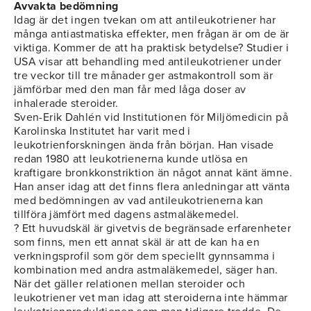
Avvakta bedömning
Idag är det ingen tvekan om att antileukotriener har
många antiastmatiska effekter, men frågan är om de är
viktiga. Kommer de att ha praktisk betydelse? Studier i
USA visar att behandling med antileukotriener under
tre veckor till tre månader ger astmakontroll som är
jämförbar med den man får med låga doser av
inhalerade steroider.
Sven-Erik Dahlén vid Institutionen för Miljömedicin på
Karolinska Institutet har varit med i
leukotrienforskningen ända från början. Han visade
redan 1980 att leukotrienerna kunde utlösa en
kraftigare bronkkonstriktion än något annat känt ämne.
Han anser idag att det finns flera anledningar att vänta
med bedömningen av vad antileukotrienerna kan
tillföra jämfört med dagens astmaläkemedel.
? Ett huvudskäl är givetvis de begränsade erfarenheter
som finns, men ett annat skäl är att de kan ha en
verkningsprofil som gör dem speciellt gynnsamma i
kombination med andra astmaläkemedel, säger han.
När det gäller relationen mellan steroider och
leukotriener vet man idag att steroiderna inte hämmar