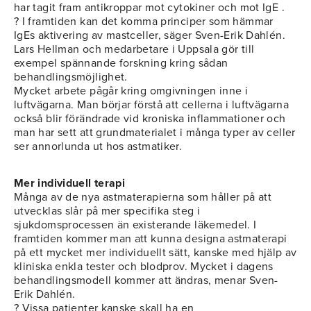
har tagit fram antikroppar mot cytokiner och mot IgE .
? I framtiden kan det komma principer som hämmar
IgEs aktivering av mastceller, säger Sven-Erik Dahlén.
Lars Hellman och medarbetare i Uppsala gör till
exempel spännande forskning kring sådan
behandlingsmöjlighet.
Mycket arbete pågår kring omgivningen inne i
luftvägarna. Man börjar förstå att cellerna i luftvägarna
också blir förändrade vid kroniska inflammationer och
man har sett att grundmaterialet i många typer av celler
ser annorlunda ut hos astmatiker.
Mer individuell terapi
Många av de nya astmaterapierna som håller på att
utvecklas slår på mer specifika steg i
sjukdomsprocessen än existerande läkemedel. I
framtiden kommer man att kunna designa astmaterapi
på ett mycket mer individuellt sätt, kanske med hjälp av
kliniska enkla tester och blodprov. Mycket i dagens
behandlingsmodell kommer att ändras, menar Sven-
Erik Dahlén.
? Vissa patienter kanske skall ha en