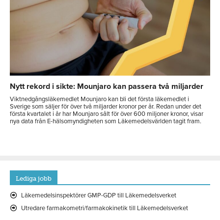
Nytt rekord i sikte: Mounjaro kan passera två miljarder
Viktnedgångsläkemedlet Mounjaro kan bli det första läkemedlet i
Sverige som säljer för över två miljarder kronor per år. Redan under det
första kvartalet i år har Mounjaro sålt för över 600 miljoner kronor, visar
nya data från E-hälsomyndigheten som Läkemedelsvärlden tagit fram.
Lediga jobb
Läkemedelsinspektörer GMP-GDP till Läkemedelsverket
Utredare farmakometri/farmakokinetik till Läkemedelsverket