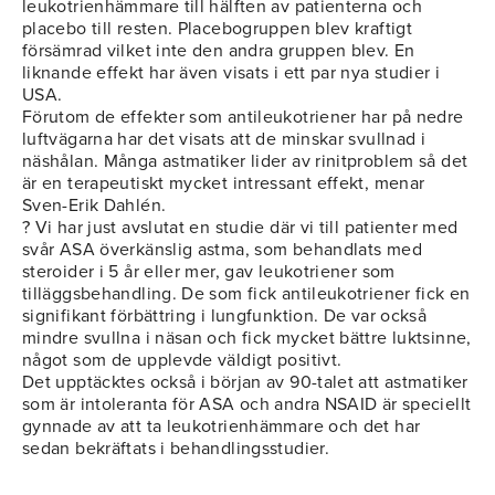
leukotrienhämmare till hälften av patienterna och
placebo till resten. Placebogruppen blev kraftigt
försämrad vilket inte den andra gruppen blev. En
liknande effekt har även visats i ett par nya studier i
USA.
Förutom de effekter som antileukotriener har på nedre
luftvägarna har det visats att de minskar svullnad i
näshålan. Många astmatiker lider av rinitproblem så det
är en terapeutiskt mycket intressant effekt, menar
Sven-Erik Dahlén.
? Vi har just avslutat en studie där vi till patienter med
svår ASA överkänslig astma, som behandlats med
steroider i 5 år eller mer, gav leukotriener som
tilläggsbehandling. De som fick antileukotriener fick en
signifikant förbättring i lungfunktion. De var också
mindre svullna i näsan och fick mycket bättre luktsinne,
något som de upplevde väldigt positivt.
Det upptäcktes också i början av 90-talet att astmatiker
som är intoleranta för ASA och andra NSAID är speciellt
gynnade av att ta leukotrienhämmare och det har
sedan bekräftats i behandlingsstudier.