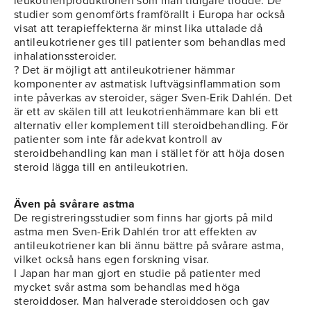
leukotrienproduktionen som man tidigare trodde. De
studier som genomförts framförallt i Europa har också
visat att terapieffekterna är minst lika uttalade då
antileukotriener ges till patienter som behandlas med
inhalationssteroider.
? Det är möjligt att antileukotriener hämmar
komponenter av astmatisk luftvägsinflammation som
inte påverkas av steroider, säger Sven-Erik Dahlén. Det
är ett av skälen till att leukotrienhämmare kan bli ett
alternativ eller komplement till steroidbehandling. För
patienter som inte får adekvat kontroll av
steroidbehandling kan man i stället för att höja dosen
steroid lägga till en antileukotrien.
Även på svårare astma
De registreringsstudier som finns har gjorts på mild
astma men Sven-Erik Dahlén tror att effekten av
antileukotriener kan bli ännu bättre på svårare astma,
vilket också hans egen forskning visar.
I Japan har man gjort en studie på patienter med
mycket svår astma som behandlas med höga
steroiddoser. Man halverade steroiddosen och gav