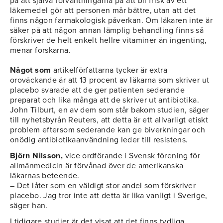
på att själva förväntningarna på att bli frisk av ett
läkemedel gör att personen mår bättre, utan att det
finns någon farmakologisk påverkan. Om läkaren inte är
säker på att någon annan lämplig behandling finns så
förskriver de helt enkelt hellre vitaminer än ingenting,
menar forskarna.
Något som
artikelförfattarna tycker är extra
oroväckande är att 13 procent av läkarna som skriver ut
placebo svarade att de ger patienten sederande
preparat och lika många att de skriver ut antibiotika.
John Tilburt, en av dem som står bakom studien, säger
till nyhetsbyrån Reuters, att detta är ett allvarligt etiskt
problem eftersom sederande kan ge biverkningar och
onödig antibiotikaanvändning leder till resistens.
Björn Nilsson,
vice ordförande i Svensk förening för
allmänmedicin är förvånad över de amerikanska
läkarnas beteende.
– Det låter som en väldigt stor andel som förskriver
placebo. Jag tror inte att detta är lika vanligt i Sverige,
säger han.
I tidigare studier är det visat att det finns tydliga