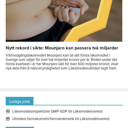
Nytt rekord i sikte: Mounjaro kan passera två miljarder
Viktnedgångsläkemedlet Mounjaro kan bli det första läkemedlet i
Sverige som säljer för över två miljarder kronor per år. Redan under det
första kvartalet i år har Mounjaro sålt för över 600 miljoner kronor, visar
nya data från E-hälsomyndigheten som Läkemedelsvärlden tagit fram.
Lediga jobb
Läkemedelsinspektörer GMP-GDP till Läkemedelsverket
Utredare farmakometri/farmakokinetik till Läkemedelsverket