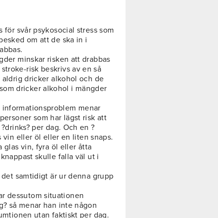
s för svår psykosocial stress som
besked om att de ska in i
rabbas.
ngder minskar risken att drabbas
stroke-risk beskrivs av en så
 aldrig dricker alkohol och de
som dricker alkohol i mängder
t informationsproblem menar
 personer som har lägst risk att
a ?drinks? per dag. Och en ?
vin eller öl eller en liten snaps.
glas vin, fyra öl eller åtta
knappast skulle falla väl ut i
m det samtidigt är ur denna grupp
ar dessutom situationen
dag? så menar han inte någon
sumtionen utan faktiskt per dag.