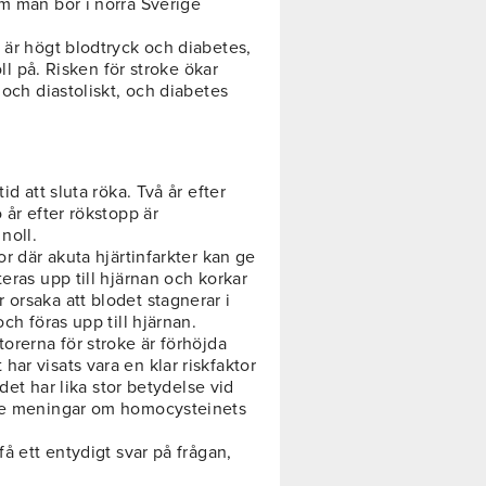
om man bor i norra Sverige
 är högt blodtryck och diabetes,
oll på. Risken för stroke ökar
 och diastoliskt, och diabetes
id att sluta röka. Två år efter
 år efter rökstopp är
noll.
or där akuta hjärtinfarkter kan ge
eras upp till hjärnan och korkar
orsaka att blodet stagnerar i
ch föras upp till hjärnan.
torerna för stroke är förhöjda
ar visats vara en klar riskfaktor
 det har lika stor betydelse vid
ade meningar om homocysteinets
få ett entydigt svar på frågan,