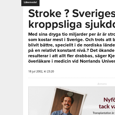
Läkemedel
Stroke ? Sverige
kroppsliga sjuk
Med sina dryga tio miljarder per år är s
som kostar mest i Sverige. Och trots att 
blivit bättre, speciellt i de nordiska län
på en relativt konstant nivå.? Det ökande
resulterar i att allt fler drabbas, säger K
överläkare i medicin vid Norrlands Univer
18 jul 2002, kl 23:20
Annons