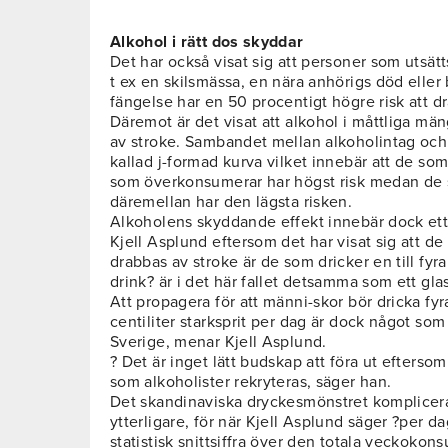
Alkohol i rätt dos skyddar
Det har också visat sig att personer som utsätt
t ex en skilsmässa, en nära anhörigs död eller 
fängelse har en 50 procentigt högre risk att d
Däremot är det visat att alkohol i måttliga mä
av stroke. Sambandet mellan alkoholintag och 
kallad j-formad kurva vilket innebär att de som
som överkonsumerar har högst risk medan de 
däremellan har den lägsta risken.
Alkoholens skyddande effekt innebär dock et
Kjell Asplund eftersom det har visat sig att de
drabbas av stroke är de som dricker en till fyr
drink? är i det här fallet detsamma som ett glas 
Att propagera för att männi-skor bör dricka fyra 
centiliter starksprit per dag är dock något som 
Sverige, menar Kjell Asplund.
? Det är inget lätt budskap att föra ut efterso
som alkoholister rekryteras, säger han.
Det skandinaviska dryckesmönstret komplicer
ytterligare, för när Kjell Asplund säger ?per 
statistisk snittsiffra över den totala veckokon