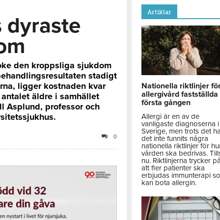
Artiklar
s dyraste
dom
troke den kroppsliga sjukdom
behandlingsresultaten stadigt
derna, ligger kostnaden kvar
Nationella riktlinjer fö
allergivård fastställda
 antalet äldre i samhället
första gången
jell Asplund, professor och
sitetssjukhus.
Allergi är en av de
vanligaste diagnoserna i
Sverige, men trots det h
0
det inte funnits några
nationella riktlinjer för hu
vården ska bedrivas. Till
nu. Riktlinjerna trycker p
att fler patienter ska
erbjudas immunterapi s
kan bota allergin.