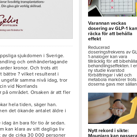
Varannan veckas
dosering av GLP-1 ka
räcka för att behålla
effekt
Reducerad
doseringsfrekvens av G
roppsliga sjukdomen i Sverige.
1-analoger kan vara
tillräcklig för att bibehåll
ehandling och omhändertagande
behandlingseffekten. I e
arder kronor. Och trots att
ny studie kvarstod
ättre ? vilket resulterat i
förbättringar i vikt och
metabola markörer trots 
å ungefär samma nivå idag, tror
doserna gavs mer sällan
cin vid Norrlands
 på området. Orsaken är att fler
kar hela tiden, säger han.
en det ökande antalet äldre i
idag än bara för tio år sedan.
m kan klara av sitt dagliga liv
Nytt rekord i sikte:
att av de cirka 30 000 personer
Mounjaro kan passer