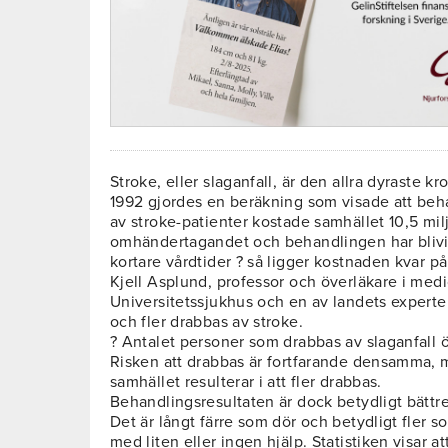
Stroke, eller slaganfall, är den allra dyraste k
1992 gjordes en beräkning som visade att b
av stroke-patienter kostade samhället 10,5 milj
omhändertagandet och behandlingen har blivit b
kortare vårdtider ? så ligger kostnaden kvar p
Kjell Asplund, professor och överläkare i medi
Universitetssjukhus och en av landets experter
och fler drabbas av stroke.
? Antalet personer som drabbas av slaganfall ö
Risken att drabbas är fortfarande densamma, m
samhället resulterar i att fler drabbas.
Behandlingsresultaten är dock betydligt bättre 
Det är långt färre som dör och betydligt fler so
med liten eller ingen hjälp. Statistiken visar 