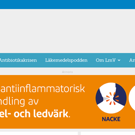
Antibiotikakrisen
Läkemedelspodden
Om LmV
An
Annons