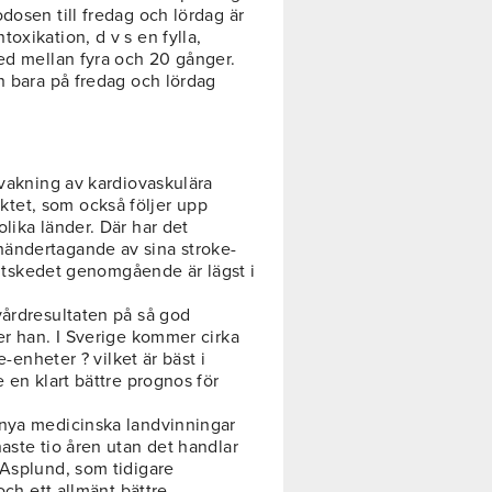
dosen till fredag och lördag är
oxikation, d v s en fylla,
med mellan fyra och 20 gånger.
n bara på fredag och lördag
rvakning av kardiovaskulära
tet, som också följer upp
lika länder. Där har det
händertagande av sina stroke-
akutskedet genomgående är lägst i
vårdresultaten på så god
er han. I Sverige kommer cirka
e-enheter ? vilket är bäst i
 en klart bättre prognos för
 nya medicinska landvinningar
aste tio åren utan det handlar
 Asplund, som tidigare
och ett allmänt bättre