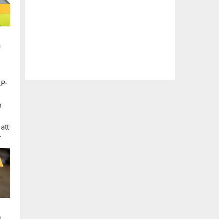
n
LP-
a
n
att
.
a