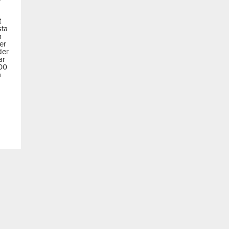
t
sta
m
der
der
ar
600
a