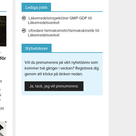
Lediga jobb
Läkemedelsinspektörer GMP-GDP till
Läkemedelsverket
Utredare farmakometri/farmakokinetik till
Läkemedelsverket
Nyhetsbrev
r
 för
Vill du prenumerera på vårt nyhetsbrev som
kommer två gånger i veckan? Registrera dig
genom att klicka på länken nedan.
ar
Ja, tack, jag vill prenumerera.
r
s
å
om