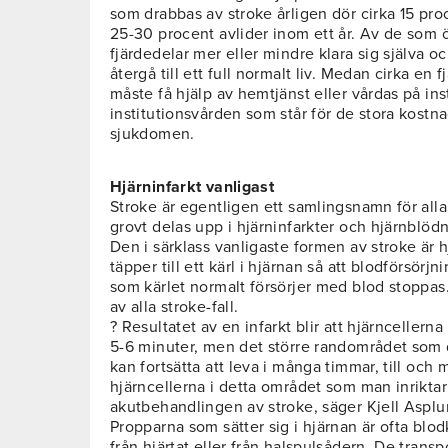
som drabbas av stroke årligen dör cirka 15 pr
25-30 procent avlider inom ett år. Av de som 
fjärdedelar mer eller mindre klara sig själva oc
återgå till ett full normalt liv. Medan cirka en
måste få hjälp av hemtjänst eller vårdas på inst
institutionsvården som står för de stora kost
sjukdomen.
Hjärninfarkt vanligast
Stroke är egentligen ett samlingsnamn för all
grovt delas upp i hjärninfarkter och hjärnblödn
Den i särklass vanligaste formen av stroke är h
täpper till ett kärl i hjärnan så att blodförsörj
som kärlet normalt försörjer med blod stoppas.
av alla stroke-fall.
? Resultatet av en infarkt blir att hjärncellern
5-6 minuter, men det större randområdet som d
kan fortsätta att leva i många timmar, till och 
hjärncellerna i detta området som man inriktar 
akutbehandlingen av stroke, säger Kjell Asplu
Propparna som sätter sig i hjärnan är ofta b
från hjärtat eller från halspulsådern. De transp