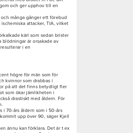
ngom och ger upphov till en
 ? och många gånger ett förebud
a ischemiska attacker, TIA, vilket
örkalkade kärl som sedan brister
la blödningar är orsakade av
resulterar i en
rocent högre för män som för
ch kvinnor som drabbas i
or på att det finns betydligt fler
ot som ökar jämlikheten i
också drastiskt med åldern. För
n.
as i 70-års åldern som i 50-års
kommit upp över 90, säger Kjell
en ännu kan förklara. Det är t ex