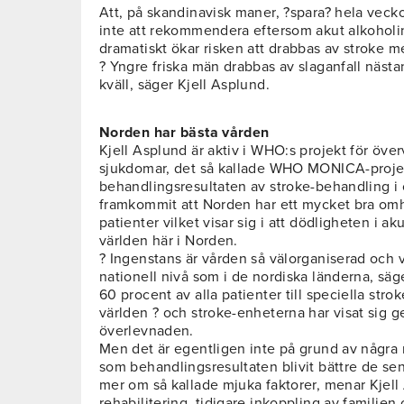
Att, på skandinavisk maner, ?spara? hela vecko
inte att rekommendera eftersom akut alkoholint
dramatiskt ökar risken att drabbas av stroke 
? Yngre friska män drabbas av slaganfall nästa
kväll, säger Kjell Asplund.
Norden har bästa vården
Kjell Asplund är aktiv i WHO:s projekt för öve
sjukdomar, det så kallade WHO MONICA-projek
behandlingsresultaten av stroke-behandling i o
framkommit att Norden har ett mycket bra om
patienter vilket visar sig i att dödligheten i 
världen här i Norden.
? Ingenstans är vården så välorganiserad och 
nationell nivå som i de nordiska länderna, säg
60 procent av alla patienter till speciella strok
världen ? och stroke-enheterna har visat sig ge
överlevnaden.
Men det är egentligen inte på grund av några
som behandlingsresultaten blivit bättre de sen
mer om så kallade mjuka faktorer, menar Kjell
rehabilitering, tidigare inkoppling av familjen 