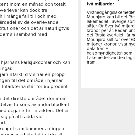
två miljarder
ocent inom en månad och totalt
överlever kan dock tre
Viktnedgångsläkemedle
h i många fall till och med
Mounjaro kan bli det för
läkemedlet i Sverige so
 fjärdedel av de överlevande
säljer för över två miljar
itutioner och det är naturligtvis
kronor per år. Redan un
naderna i samband med
det första kvartalet i år h
Mounjaro sålt för över 
miljoner kronor, visar ny
data från E-
hälsomyndigheten som
Läkemedelsvärlden tagit
fram.
a hjärnans kärlsjukdomar och kan
ingar.
järninfarkt, d v s när en propp
ningen till det område i hjärnan
 Infarkterna står för 85 procent
a i det direkta området dör inom
elvis försörjs av andra blodkärl
med dagar efter infarkten. Det är
sig på att rädda vid
nd.
lodkoagel som kommer antingen
orteras med blodet in i de allt