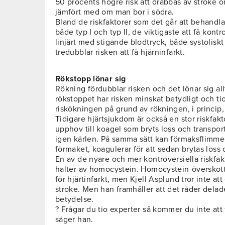
50 procents högre risk att drabbas av stroke 
jämfört med om man bor i södra.
Bland de riskfaktorer som det går att behandla
både typ I och typ II, de viktigaste att få kontr
linjärt med stigande blodtryck, både systoliskt
tredubblar risken att få hjärninfarkt.
Rökstopp lönar sig
Rökning fördubblar risken och det lönar sig allt
rökstoppet har risken minskat betydligt och tio
riskökningen på grund av rökningen, i princip, 
Tidigare hjärtsjukdom är också en stor riskfakt
upphov till koagel som bryts loss och transport
igen kärlen. På samma sätt kan förmaksflimmer 
förmaket, koagulerar för att sedan brytas loss o
En av de nyare och mer kontroversiella riskfak
halter av homocystein. Homocystein-överskott h
för hjärtinfarkt, men Kjell Asplund tror inte att
stroke. Men han framhåller att det råder del
betydelse.
? Frågar du tio experter så kommer du inte att 
säger han.