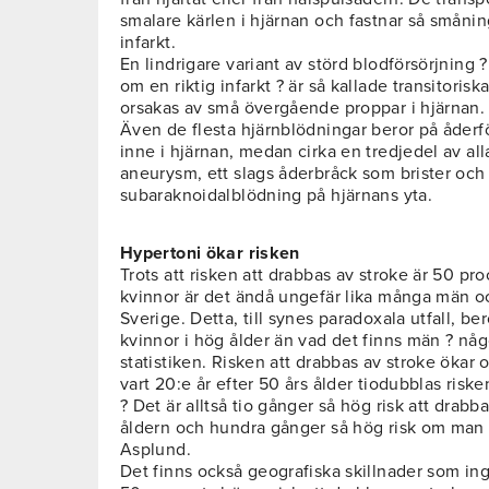
smalare kärlen i hjärnan och fastnar så småni
infarkt.
En lindrigare variant av störd blodförsörjning
om en riktig infarkt ? är så kallade transitorisk
orsakas av små övergående proppar i hjärnan.
Även de flesta hjärnblödningar beror på åderf
inne i hjärnan, medan cirka en tredjedel av al
aneurysm, ett slags åderbråck som brister och 
subaraknoidalblödning på hjärnans yta.
Hypertoni ökar risken
Trots att risken att drabbas av stroke är 50 p
kvinnor är det ändå ungefär lika många män o
Sverige. Detta, till synes paradoxala utfall, ber
kvinnor i hög ålder än vad det finns män ? någ
statistiken. Risken att drabbas av stroke ökar 
vart 20:e år efter 50 års ålder tiodubblas riske
? Det är alltså tio gånger så hög risk att drabb
åldern och hundra gånger så hög risk om man 
Asplund.
Det finns också geografiska skillnader som ing