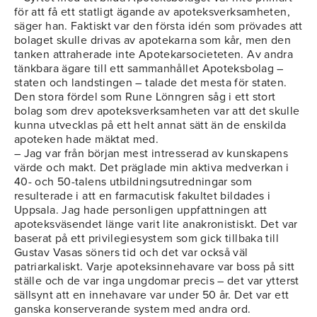
för att få ett statligt ägande av apoteksverksamheten,
säger han. Faktiskt var den första idén som prövades att
bolaget skulle drivas av apotekarna som kår, men den
tanken attraherade inte Apotekarsocieteten. Av andra
tänkbara ägare till ett sammanhållet Apoteksbolag –
staten och landstingen – talade det mesta för staten.
Den stora fördel som Rune Lönngren såg i ett stort
bolag som drev apoteksverksamheten var att det skulle
kunna utvecklas på ett helt annat sätt än de enskilda
apoteken hade mäktat med.
– Jag var från början mest intresserad av kunskapens
värde och makt. Det präglade min aktiva medverkan i
40- och 50-talens utbildningsutredningar som
resulterade i att en farmacutisk fakultet bildades i
Uppsala. Jag hade personligen uppfattningen att
apoteksväsendet länge varit lite anakronistiskt. Det var
baserat på ett privilegiesystem som gick tillbaka till
Gustav Vasas söners tid och det var också väl
patriarkaliskt. Varje apoteksinnehavare var boss på sitt
ställe och de var inga ungdomar precis – det var ytterst
sällsynt att en innehavare var under 50 år. Det var ett
ganska konserverande system med andra ord.