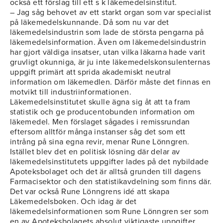
också ett förslag till ett s k läkemedelsinstitut.
– Jag såg behovet av ett starkt organ som var specialist
på läkemedelskunnande. Då som nu var det
läkemedelsindustrin som lade de största pengarna på
läkemedelsinformation. Även om läkemedelsindustrin
har gjort väldiga insatser, utan vilka läkarna hade varit
gruvligt okunniga, är ju inte läkemedelskonsulenternas
uppgift primärt att sprida akademiskt neutral
information om läkemedlen. Därför måste det finnas en
motvikt till industriinformationen.
Läkemedelsinstitutet skulle ägna sig åt att ta fram
statistik och ge producentobunden information om
läkemedel. Men förslaget sågades i remissrundan
eftersom alltför många instanser såg det som ett
intrång på sina egna revir, menar Rune Lönngren.
Istället blev det en politisk lösning där delar av
läkemedelsinstitutets uppgifter lades på det nybildade
Apoteksbolaget och det är alltså grunden till dagens
Farmacisektor och den statistikavdelning som finns där.
Det var också Rune Lönngrens idé att skapa
Läkemedelsboken. Och idag är det
läkemedelsinformationen som Rune Lönngren ser som
en av Apoteksbolagets absolut viktigaste uppgifter.