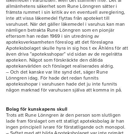
läkemedel i varuhusen. Men det stämmer inte. Det är
allmänhetens säkerhet som Rune Lönngren sätter i
främsta rummet i sin kritik av en eventuell avreglering,
inte att vissa läkemedel flyttas från apoteket till
varuhuset. När det gäller läkemedel i varuhus kan man
nämligen betrakta Rune Lönngren som en pionjär
eftersom han redan 1969 i sin utredning av
apoteksverksamheten föreslog att det föreslagna
Apoteksbolaget skulle hyra in sig hos t ex Åhléns för att
även driva ”apoteksshopar” vid sidan av de regelrätta
apoteken. Något som förskräckte den dåtida
apotekarvärlden och förslaget realiserades aldrig.
– Och det kanske var lite synd det, säger Rune
Lönngren idag. För hade det redan funnits
apoteksshopar i varuhusen hade det ju inte funnits
någon marknad för varuhusen själva att komma in på.
Bolag för kunskapens skull
Trots att Rune Lönngren är den person som slutligen
lade fram förslaget om ett statligt apoteksbolag är han
ingen principiell ivrare för förstatligande och monopol.
– Syftet med att bilda Apoteksbolaget var inte primärt