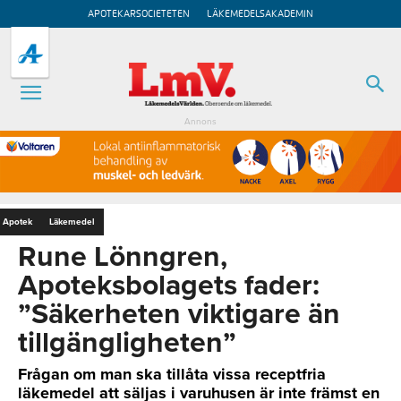
APOTEKARSOCIETETEN
LÄKEMEDELSAKADEMIN
Annons
Apotek
Läkemedel
Rune Lönngren,
Apoteksbolagets fader:
”Säkerheten viktigare än
tillgängligheten”
Frågan om man ska tillåta vissa receptfria
läkemedel att säljas i varuhusen är inte främst en