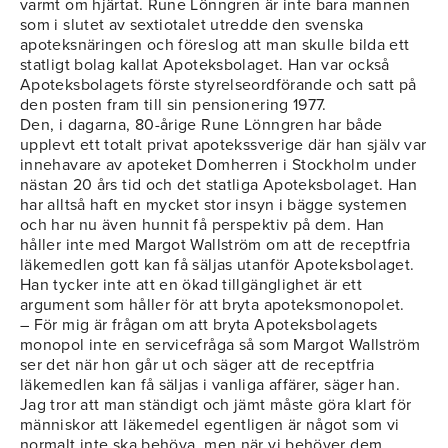
varmt om hjärtat. Rune Lönngren är inte bara mannen
som i slutet av sextiotalet utredde den svenska
apoteksnäringen och föreslog att man skulle bilda ett
statligt bolag kallat Apoteksbolaget. Han var också
Apoteksbolagets förste styrelseordförande och satt på
den posten fram till sin pensionering 1977.
Den, i dagarna, 80-årige Rune Lönngren har både
upplevt ett totalt privat apotekssverige där han själv var
innehavare av apoteket Domherren i Stockholm under
nästan 20 års tid och det statliga Apoteksbolaget. Han
har alltså haft en mycket stor insyn i bägge systemen
och har nu även hunnit få perspektiv på dem. Han
håller inte med Margot Wallström om att de receptfria
läkemedlen gott kan få säljas utanför Apoteksbolaget.
Han tycker inte att en ökad tillgänglighet är ett
argument som håller för att bryta apoteksmonopolet.
– För mig är frågan om att bryta Apoteksbolagets
monopol inte en servicefråga så som Margot Wallström
ser det när hon går ut och säger att de receptfria
läkemedlen kan få säljas i vanliga affärer, säger han.
Jag tror att man ständigt och jämt måste göra klart för
människor att läkemedel egentligen är något som vi
normalt inte ska behöva, men när vi behöver dem