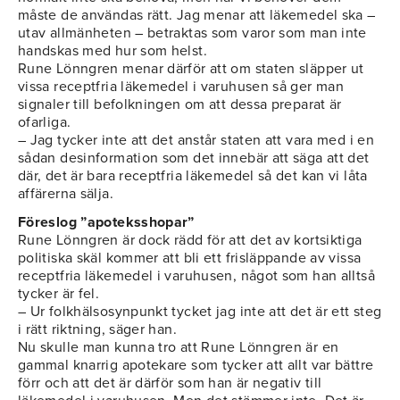
måste de användas rätt. Jag menar att läkemedel ska –
utav allmänheten – betraktas som varor som man inte
handskas med hur som helst.
Rune Lönngren menar därför att om staten släpper ut
vissa receptfria läkemedel i varuhusen så ger man
signaler till befolkningen om att dessa preparat är
ofarliga.
– Jag tycker inte att det anstår staten att vara med i en
sådan desinformation som det innebär att säga att det
där, det är bara receptfria läkemedel så det kan vi låta
affärerna sälja.
Föreslog ”apoteksshopar”
Rune Lönngren är dock rädd för att det av kortsiktiga
politiska skäl kommer att bli ett frisläppande av vissa
receptfria läkemedel i varuhusen, något som han alltså
tycker är fel.
– Ur folkhälsosynpunkt tycket jag inte att det är ett steg
i rätt riktning, säger han.
Nu skulle man kunna tro att Rune Lönngren är en
gammal knarrig apotekare som tycker att allt var bättre
förr och att det är därför som han är negativ till