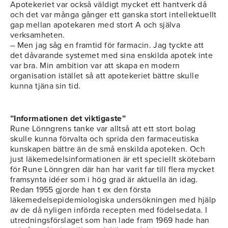
Apotekeriet var också väldigt mycket ett hantverk då
och det var många gånger ett ganska stort intellektuellt
gap mellan apotekaren med stort A och själva
verksamheten.
– Men jag såg en framtid för farmacin. Jag tyckte att
det dåvarande systemet med sina enskilda apotek inte
var bra. Min ambition var att skapa en modern
organisation istället så att apotekeriet bättre skulle
kunna tjäna sin tid.
”Informationen det viktigaste”
Rune Lönngrens tanke var alltså att ett stort bolag
skulle kunna förvalta och sprida den farmaceutiska
kunskapen bättre än de små enskilda apoteken. Och
just läkemedelsinformationen är ett speciellt skötebarn
för Rune Lönngren där han har varit far till flera mycket
framsynta idéer som i hög grad är aktuella än idag.
Redan 1955 gjorde han t ex den första
läkemedelsepidemiologiska undersökningen med hjälp
av de då nyligen införda recepten med födelsedata. I
utredningsförslaget som han lade fram 1969 hade han