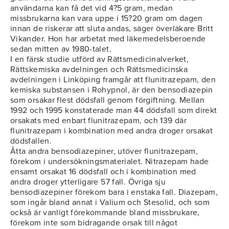
användarna kan få det vid 4?5 gram, medan
missbrukarna kan vara uppe i 15?20 gram om dagen
innan de riskerar att sluta andas, säger överläkare Britt
Vikander. Hon har arbetat med läkemedelsberoende
sedan mitten av 1980-talet.
I en färsk studie utförd av Rättsmedicinalverket,
Rättskemiska avdelningen och Rättsmedicinska
avdelningen i Linköping framgår att flunitrazepam, den
kemiska substansen i Rohypnol, är den bensodiazepin
som orsakar flest dödsfall genom förgiftning. Mellan
1992 och 1995 konstaterade man 44 dödsfall som direkt
orsakats med enbart flunitrazepam, och 139 där
flunitrazepam i kombination med andra droger orsakat
dödsfallen.
Åtta andra bensodiazepiner, utöver flunitrazepam,
förekom i undersökningsmaterialet. Nitrazepam hade
ensamt orsakat 16 dödsfall och i kombination med
andra droger ytterligare 57 fall. Övriga sju
bensodiazepiner förekom bara i enstaka fall. Diazepam,
som ingår bland annat i Valium och Stesolid, och som
också är vanligt förekommande bland missbrukare,
förekom inte som bidragande orsak till något