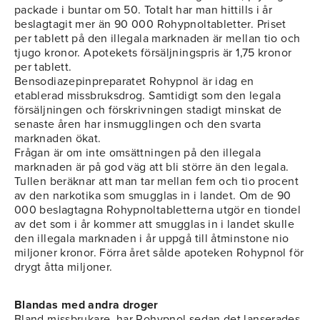
packade i buntar om 50. Totalt har man hittills i år
beslagtagit mer än 90 000 Rohypnoltabletter. Priset
per tablett på den illegala marknaden är mellan tio och
tjugo kronor. Apotekets försäljningspris är 1,75 kronor
per tablett.
Bensodiazepinpreparatet Rohypnol är idag en
etablerad missbruksdrog. Samtidigt som den legala
försäljningen och förskrivningen stadigt minskat de
senaste åren har insmugglingen och den svarta
marknaden ökat.
Frågan är om inte omsättningen på den illegala
marknaden är på god väg att bli större än den legala.
Tullen beräknar att man tar mellan fem och tio procent
av den narkotika som smugglas in i landet. Om de 90
000 beslagtagna Rohypnoltabletterna utgör en tiondel
av det som i år kommer att smugglas in i landet skulle
den illegala marknaden i år uppgå till åtminstone nio
miljoner kronor. Förra året sålde apoteken Rohypnol för
drygt åtta miljoner.
Blandas med andra droger
Bland missbrukare, har Rohypnol sedan det lanserades