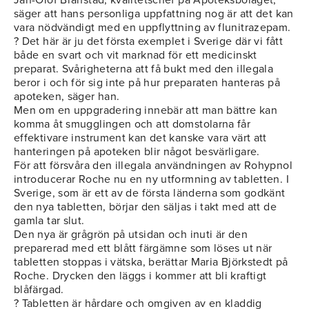
Jan-Olof Brånstad, kvalitetschef på Apoteksbolaget,
säger att hans personliga uppfattning nog är att det kan
vara nödvändigt med en uppflyttning av flunitrazepam.
? Det här är ju det första exemplet i Sverige där vi fått
både en svart och vit marknad för ett medicinskt
preparat. Svårigheterna att få bukt med den illegala
beror i och för sig inte på hur preparaten hanteras på
apoteken, säger han.
Men om en uppgradering innebär att man bättre kan
komma åt smugglingen och att domstolarna får
effektivare instrument kan det kanske vara värt att
hanteringen på apoteken blir något besvärligare.
För att försvåra den illegala användningen av Rohypnol
introducerar Roche nu en ny utformning av tabletten. I
Sverige, som är ett av de första länderna som godkänt
den nya tabletten, börjar den säljas i takt med att de
gamla tar slut.
Den nya är grågrön på utsidan och inuti är den
preparerad med ett blått färgämne som löses ut när
tabletten stoppas i vätska, berättar Maria Björkstedt på
Roche. Drycken den läggs i kommer att bli kraftigt
blåfärgad.
? Tabletten är hårdare och omgiven av en kladdig