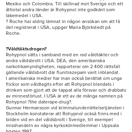
Mexiko och Colombia. Till skillnad mot Sverige och ett
åttiotal andra länder är Rohypnol inte godkänt som
läkemedel i USA.
? Roche har aldrig lämnat in någon ansökan om att få
det registrerat i USA, uppger Maria Björkstedt på
Roche.
?Våldtäktsdrogen?
Rohypnol sätts i samband med en rad våldtäkter och
andra våldsbrott i USA. DEA, den amerikanska
narkotikamyndigheten, rapporterar om 2 400 rättsfall
gällande våldsbrott där flunitrazepam varit inblandat.
I amerikanska medier har man också berättat om unga
flickor som våldtagits efter att Rohypnol blandats i
drinken som gjort att de tappat alla försvar och drabbats
av minnesförlust. I USA är ett av de många namnen på
Rohypnol ?the daterape-drug?.
Gunnar Hermansson vid kriminalunderrättelsetjänsten i
Stockholm konstaterar att Rohypnol också finns med i
bilden vid en del våldsbrott i Sverige, till exempel
misshandeln av några kyrkokörmedlemmar i Uppsala
hösten 1997.