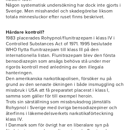
Någon systematisk undersökning har dock inte gjorts i
Sverige. Men misshandel och skadegörelse liksom
totala minnesluckor efter ruset finns beskrivet.
Hårdare kontroll?
1983 placerades Rohypnol/flunitrazepam i klass IV i
Controlled Substances Act of 1971. 1995 beslutade
WHO flytta flunitrazepam till klass III på den
internationella listan. Flunitrazepam blev den första
bensodiazepin som ansågs behöva stå under mer
rigorös kontroll med anledning av den illegala
hanteringen.
Den amerikanska narkotikapolisen, försöker nu på
grund av den senaste ökningen i både insmuggling och
missbruk i USA att få preparatet placerat i klass I,
samma som gäller för till exempel heroin.
Trots sin särställning som missbruksdrog jämställs
Rohypnol i Sverige med övriga bensodiazepiner och
återfinns i läkemedelsverkets narkotikaförteckning
klass IV.
I Danmark som för övrigt har en liberalare syn på