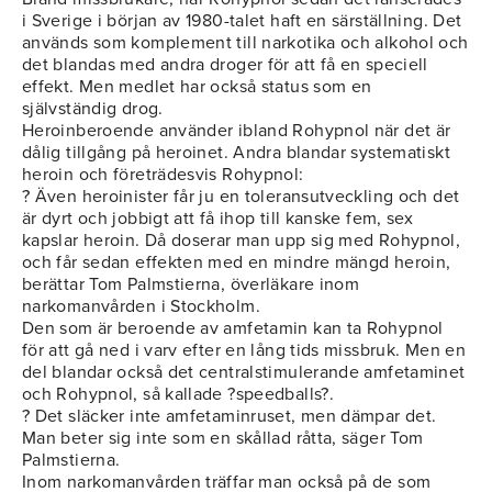
i Sverige i början av 1980-talet haft en särställning. Det
används som komplement till narkotika och alkohol och
det blandas med andra droger för att få en speciell
effekt. Men medlet har också status som en
självständig drog.
Heroinberoende använder ibland Rohypnol när det är
dålig tillgång på heroinet. Andra blandar systematiskt
heroin och företrädesvis Rohypnol:
? Även heroinister får ju en toleransutveckling och det
är dyrt och jobbigt att få ihop till kanske fem, sex
kapslar heroin. Då doserar man upp sig med Rohypnol,
och får sedan effekten med en mindre mängd heroin,
berättar Tom Palmstierna, överläkare inom
narkomanvården i Stockholm.
Den som är beroende av amfetamin kan ta Rohypnol
för att gå ned i varv efter en lång tids missbruk. Men en
del blandar också det centralstimulerande amfetaminet
och Rohypnol, så kallade ?speedballs?.
? Det släcker inte amfetaminruset, men dämpar det.
Man beter sig inte som en skållad råtta, säger Tom
Palmstierna.
Inom narkomanvården träffar man också på de som