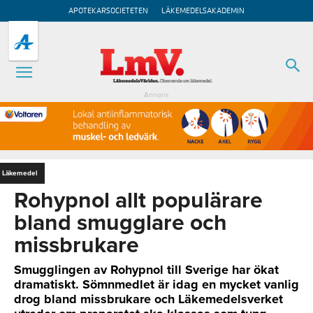
APOTEKARSOCIETETEN
LÄKEMEDELSAKADEMIN
Annons
Läkemedel
Rohypnol allt populärare
bland smugglare och
missbrukare
Smugglingen av Rohypnol till Sverige har ökat
dramatiskt. Sömnmedlet är idag en mycket vanlig
drog bland missbrukare och Läkemedelsverket