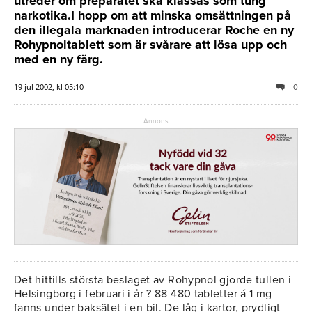
utreder om preparatet ska klassas som tung
narkotika.I hopp om att minska omsättningen på
den illegala marknaden introducerar Roche en ny
Rohypnoltablett som är svårare att lösa upp och
med en ny färg.
19 jul 2002, kl 05:10
0
Annons
Det hittills största beslaget av Rohypnol gjorde tullen i
Helsingborg i februari i år ? 88 480 tabletter á 1 mg
fanns under baksätet i en bil. De låg i kartor, prydligt