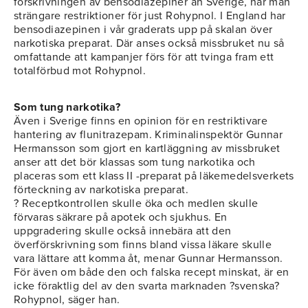
förskrivningen av bensodiazepiner än Sverige, har man
strängare restriktioner för just Rohypnol. I England har
bensodiazepinen i vår graderats upp på skalan över
narkotiska preparat. Där anses också missbruket nu så
omfattande att kampanjer förs för att tvinga fram ett
totalförbud mot Rohypnol.
Som tung narkotika?
Även i Sverige finns en opinion för en restriktivare
hantering av flunitrazepam. Kriminalinspektör Gunnar
Hermansson som gjort en kartläggning av missbruket
anser att det bör klassas som tung narkotika och
placeras som ett klass II -preparat på läkemedelsverkets
förteckning av narkotiska preparat.
? Receptkontrollen skulle öka och medlen skulle
förvaras säkrare på apotek och sjukhus. En
uppgradering skulle också innebära att den
överförskrivning som finns bland vissa läkare skulle
vara lättare att komma åt, menar Gunnar Hermansson.
För även om både den och falska recept minskat, är en
icke föraktlig del av den svarta marknaden ?svenska?
Rohypnol, säger han.