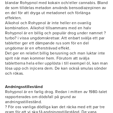
blandar Rohypnol med kokain och/eller cannabis. Bland
de som tilldelas metadon används bensodiazepinen av
en del för att dryga ut metadonet och förlänga
effekten.
Alkohol och Rohypnol är inte heller en ovanlig
kombination. Alkohol tillsammans med en halv
Rohypnol är en billig och populär drog under namnet ?
turbo? i vissa ungdomskretsar. Att enbart svälja ett par
tabletter ger ett dämpande rus som för en del
ungdomar är en eftersträvad effekt.
Det ger en relativt billig berusning och man luktar inte
sprit när man kommer hem. Förutom att svälja
tabletterna hela eller upplösta i till exempel öl, kan man
lösa upp och injicera dem. De kan också smulas sönder
och rökas.
Andningsstillestånd
Rohypnol är en farlig drog. Redan i mitten av 1980-talet
rapporterades om dödsfall på grund av
andningsstillestånd.
? För oss vanliga dödliga kan det räcka med ett par tre
gram för att vi ska få andningsstillestånd. De vana