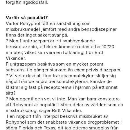
förgiftningsdödsfall.
Varför så populärt?
Varför Rohypnol fått en särställning som
missbruksmedel jämfört med andra bensodiazepiner
finns det inget säkert svar på.
? Men flunitrazepam är ett snabbverkande
bensodiazepin, effekten kommer redan efter 10?20
minuter, vilket kan vara en förklaring, tror Britt
Vikander.
Flunitrazepam beskrivs som en mycket potent
substans, tio gånger starkare än exempelvis diazepam.
? Vi vet också att flunitrazepammolekylen skiljer sig
något från de andra bensomolekylerna, kanske de
klistrar sig fast på receptorerna i hjärnan på ett annat
sätt?
? Men egentligen vet vi inte. Man kan bara konstatera
att Rohypnol är populärt i stora delar av världen som en
missbruksdrog, säger Britt Vikander.
I en rapport från Interpol beskrivs missbruket av
Rohypnol som det snabbaste växande drogproblemet i
södra Florida och Texas, dit tabletterna smugglas från