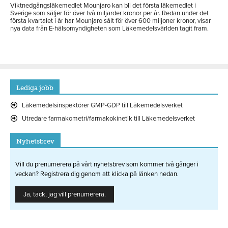
Viktnedgångsläkemedlet Mounjaro kan bli det första läkemedlet i
Sverige som säljer för över två miljarder kronor per år. Redan under det
första kvartalet i år har Mounjaro sålt för över 600 miljoner kronor, visar
nya data från E-hälsomyndigheten som Läkemedelsvärlden tagit fram.
Lediga jobb
Läkemedelsinspektörer GMP-GDP till Läkemedelsverket
Utredare farmakometri/farmakokinetik till Läkemedelsverket
Nyhetsbrev
Vill du prenumerera på vårt nyhetsbrev som kommer två gånger i
veckan? Registrera dig genom att klicka på länken nedan.
Ja, tack, jag vill prenumerera.