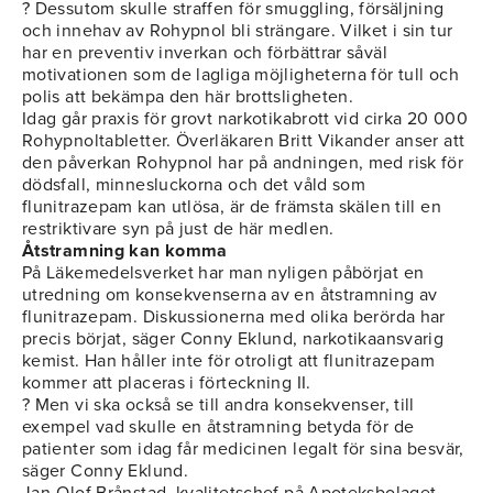
? Dessutom skulle straffen för smuggling, försäljning
och innehav av Rohypnol bli strängare. Vilket i sin tur
har en preventiv inverkan och förbättrar såväl
motivationen som de lagliga möjligheterna för tull och
polis att bekämpa den här brottsligheten.
Idag går praxis för grovt narkotikabrott vid cirka 20 000
Rohypnoltabletter. Överläkaren Britt Vikander anser att
den påverkan Rohypnol har på andningen, med risk för
dödsfall, minnesluckorna och det våld som
flunitrazepam kan utlösa, är de främsta skälen till en
restriktivare syn på just de här medlen.
Åtstramning kan komma
På Läkemedelsverket har man nyligen påbörjat en
utredning om konsekvenserna av en åtstramning av
flunitrazepam. Diskussionerna med olika berörda har
precis börjat, säger Conny Eklund, narkotikaansvarig
kemist. Han håller inte för otroligt att flunitrazepam
kommer att placeras i förteckning II.
? Men vi ska också se till andra konsekvenser, till
exempel vad skulle en åtstramning betyda för de
patienter som idag får medicinen legalt för sina besvär,
säger Conny Eklund.