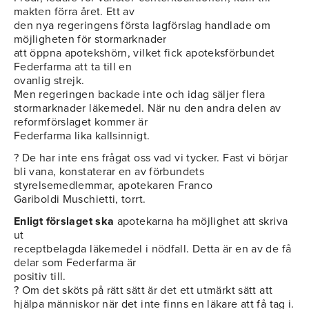
makten förra året. Ett av
den nya regeringens första lagförslag handlade om
möjligheten för stormarknader
att öppna apotekshörn, vilket fick apoteksförbundet
Federfarma att ta till en
ovanlig strejk.
Men regeringen backade inte och idag säljer flera
stormarknader läkemedel. När nu den andra delen av
reformförslaget kommer är
Federfarma lika kallsinnigt.
? De har inte ens frågat oss vad vi tycker. Fast vi börjar
bli vana, konstaterar en av förbundets
styrelsemedlemmar, apotekaren Franco
Gariboldi Muschietti, torrt.
Enligt förslaget ska
apotekarna ha möjlighet att skriva
ut
receptbelagda läkemedel i nödfall. Detta är en av de få
delar som Federfarma är
positiv till.
? Om det sköts på rätt sätt är det ett utmärkt sätt att
hjälpa människor när det inte finns en läkare att få tag i.