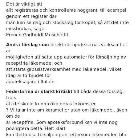
Det är viktigt att
allt registreras och kontrolleras noggrant, till exempel
genom ett register där
man kan se dag och klockslag för köpet, så att det inte
missbrukas, säger
Franco Gariboldi Muschietti.
Andra förslag som
direkt rör apotekarnas verksamhet
är
möjligheten att sätta upp automater för försäljning av
receptfria läkemedel och
att starta grossistverksamhet med läkemedel, vilket
idag är förbjudet för
apoteksägare i Italien.
Federfarma är starkt kritiskt
till båda dessa förslag,
trots
att de skulle kunna öka deras inkomster.
? Vi talar inte om karameller utan om läkemedel, även
om de
är receptfria. Som apoteksförbund kan vi inte nog
poängtera detta. Helt klart
kan detta öka försäljningen, eftersom läkemedlen blir