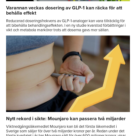
Varannan veckas dosering av GLP-1 kan räcka för att
behålla effekt
Reducerad doseringsfrekvens av GLP-1-analoger kan vara tillräcklig för
att bibehålla behandlingseffekten. I en ny studie kvarstod förbättringar i
vikt och metabola markörer trots att doserna gavs mer sällan.
Nytt rekord i sikte: Mounjaro kan passera två miljarder
Viktnedgångsläkemedlet Mounjaro kan bli det första läkemedlet i
Sverige som säljer för över två miljarder kronor per år. Redan under det
första kvartalet i år har Mounjaro sålt för över 600 miljoner kronor, visar