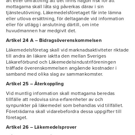
art eller omfattning att det finns någon risk för att
mottagarna skall låta sig påverkas därav i sin
tjänsteutövning. Läkemedelsföretaget får inte lämna
eller utlova ersättning, för deltagande vid information
eller för utlägg i anslutning därtill, om inte
huvudmannen har medgivit det.
Artikel 24 A – Bidragsöverenskommelsen
Läkemedelsföretag skall vid marknadsaktiviteter riktade
till andra än läkare iaktta den mellan Sveriges
Läkareförbund och Läkemedelsindustriföreningen
träffade överenskommelsen angående kostnader i
samband med olika slag av sammankomster.
Artikel 25 – Återkoppling
Vid muntlig information skall mottagarna beredas
tillfälle att redovisa sina erfarenheter av och
synpunkter på läkemedel som behandlas vid tillfället.
Företrädarna skall vidarebefordra dessa uppgifter till
företaget.
Artikel 26 – Läkemedelsprover