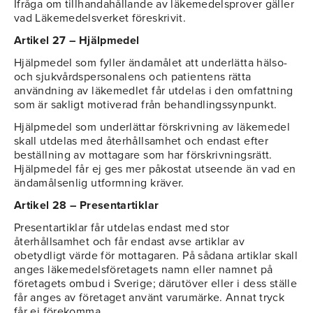
Ifråga om tillhandahållande av läkemedelsprover gäller
vad Läkemedelsverket föreskrivit.
Artikel 27 – Hjälpmedel
Hjälpmedel som fyller ändamålet att underlätta hälso-
och sjukvårdspersonalens och patientens rätta
användning av läkemedlet får utdelas i den omfattning
som är sakligt motiverad från behandlingssynpunkt.
Hjälpmedel som underlättar förskrivning av läkemedel
skall utdelas med återhållsamhet och endast efter
beställning av mottagare som har förskrivningsrätt.
Hjälpmedel får ej ges mer påkostat utseende än vad en
ändamålsenlig utformning kräver.
Artikel 28 – Presentartiklar
Presentartiklar får utdelas endast med stor
återhållsamhet och får endast avse artiklar av
obetydligt värde för mottagaren. På sådana artiklar skall
anges läkemedelsföretagets namn eller namnet på
företagets ombud i Sverige; därutöver eller i dess ställe
får anges av företaget använt varumärke. Annat tryck
får ej förekomma.