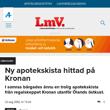
APOTEKARSOCIETETEN
LÄKEMEDELSAKADEMIN
Annons
Läkemedel
Ny apotekskista hittad på
Kronan
I somras bärgades ännu en trolig apotekskista
från regalskeppet Kronan utanför Ölands östkust.
22 aug 2002, kl 13:24
0