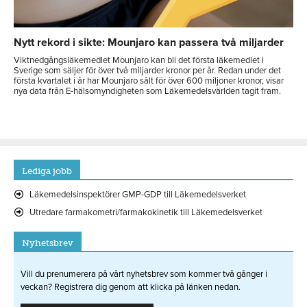
Nytt rekord i sikte: Mounjaro kan passera två miljarder
Viktnedgångsläkemedlet Mounjaro kan bli det första läkemedlet i
Sverige som säljer för över två miljarder kronor per år. Redan under det
första kvartalet i år har Mounjaro sålt för över 600 miljoner kronor, visar
nya data från E-hälsomyndigheten som Läkemedelsvärlden tagit fram.
Lediga jobb
Läkemedelsinspektörer GMP-GDP till Läkemedelsverket
Utredare farmakometri/farmakokinetik till Läkemedelsverket
Nyhetsbrev
Vill du prenumerera på vårt nyhetsbrev som kommer två gånger i
veckan? Registrera dig genom att klicka på länken nedan.