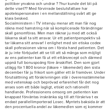
politiker yrvakna och undrar ? ?hur kunde det bli på
dette viset?? Med förvirrade beslutsfattare har
apotekspersonalen i en mellanställning svårt att ge
klara besked.
Socialministern i TV intervju menar att man får nog
räkna med hamstring när så komplicerade förändringar
skall genomföras. Men man räknar ju med att också
läkarna skall ta sitt ansvar. Ur ett patientperspektiv så
tar läkarna sitt ansvar! I enlighet med sin etiska codex
skall pofessionen värna om i första hand patienten. Det
är ju inte förbjudet att se till att så många som möjligt
av ens patienter kan få ut ett ettårsrecept och därmed
uppnå full bonuspoäng före årsskiftet. Den som gjort
utlägg för 1 800 kronor (läkare + läkemedel) den sista
december får ju frikort som gäller ett år framöver. Under
förutsättning att förskrivningen står i överensstämmelse
med vetenskap och beprövad erfarenhet får det nog
anses som ett både lagligt, etiskt och rationellt
handlande. Professionens omsorg om patienten kan
knappast förväntas inskränka sig till att förskriva t ex
endast parallellimporterad Losec. Myntets baksida är att
den procentuella andel av läkemedlen som ej kommer