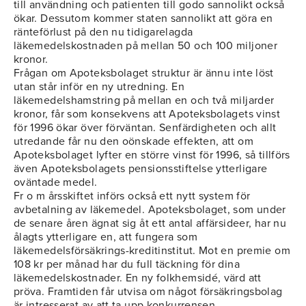
till användning och patienten till godo sannolikt också
ökar. Dessutom kommer staten sannolikt att göra en
ränteförlust på den nu tidigarelagda
läkemedelskostnaden på mellan 50 och 100 miljoner
kronor.
Frågan om Apoteksbolaget struktur är ännu inte löst
utan står inför en ny utredning. En
läkemedelshamstring på mellan en och två miljarder
kronor, får som konsekvens att Apoteksbolagets vinst
för 1996 ökar över förväntan. Senfärdigheten och allt
utredande får nu den oönskade effekten, att om
Apoteksbolaget lyfter en större vinst för 1996, så tillförs
även Apoteksbolagets pensionsstiftelse ytterligare
oväntade medel.
Fr o m årsskiftet införs också ett nytt system för
avbetalning av läkemedel. Apoteksbolaget, som under
de senare åren ägnat sig åt ett antal affärsideer, har nu
ålagts ytterligare en, att fungera som
läkemedelsförsäkrings-kreditinstitut. Mot en premie om
108 kr per månad har du full täckning för dina
läkemedelskostnader. En ny folkhemsidé, värd att
pröva. Framtiden får utvisa om något försäkringsbolag
är intresserat av att ta upp konkurrensen.