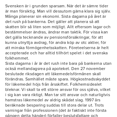
Svensken är i grunden sparsam. När det är sämre tider
är man försiktig. Man vill dessutom gärna klara sig själv.
Många planerar sin ekonomi. Sista dagarna på året är
det rush på bankerna. Det gäller att planera så att
skatten blir så liten som möjligt. Allt eftersom lagar och
bestämmelser ändras, ändrar man taktik. För vissa kan
det gälla tecknande av pensionsförsäkringar, för att
kunna utnyttja avdrag, för andra köp av otc aktier, för
att minska förmögenhetsskatten. Företeelserna är helt
accepterade och har alltid tillhört spelet i det svenska
folkhemmet.
Sista dagarna i år är det rush inte bara på bankerna utan
också mellandagsrea på apoteket. Den 27 november
beslutade riksdagen att läkemedelsförmånen skall
förändras. Samhället måste spara. Högkostnadsskyddet
för läkemedel höjs från årsskiftet. Folkhemsidealet
bleknar. Vi skall ta ett större ansvar för oss själva, vilket
i sig kan vara riktigt. Man tar sitt ansvar och naturligtvis
hamstras läkemedel av aldrig skådat slag. 1997 års
beräknade besparing suddas till stora delar ut. Trots
varningar från professionen (det är faktiskt inte första
gången detta händer) förfaller beslutsfattare och