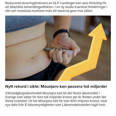
Reducerad doseringsfrekvens av GLP-1-analoger kan vara tillräcklig för
att bibehålla behandlingseffekten. I en ny studie kvarstod förbättringar i
vikt och metabola markörer trots att doserna gavs mer sällan.
Nytt rekord i sikte: Mounjaro kan passera två miljarder
Viktnedgångsläkemedlet Mounjaro kan bli det första läkemedlet i
Sverige som säljer för över två miljarder kronor per år. Redan under det
första kvartalet i år har Mounjaro sålt för över 600 miljoner kronor, visar
nya data från E-hälsomyndigheten som Läkemedelsvärlden tagit fram.