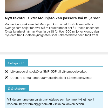
Nytt rekord i sikte: Mounjaro kan passera två miljarder
Viktnedgångsläkemedlet Mounjaro kan bli det första läkemedlet i
Sverige som säljer för över två miljarder kronor per år. Redan under det
första kvartalet i år har Mounjaro sålt för över 600 miljoner kronor, visar
nya data från E-hälsomyndigheten som Läkemedelsvärlden tagit fram.
Lediga jobb
Läkemedelsinspektörer GMP-GDP till Läkemedelsverket
Utredare farmakometri/farmakokinetik till Läkemedelsverket
Nyhetsbrev
Vill du prenumerera på vårt nyhetsbrev som kommer två gånger i
veckan? Registrera dig genom att klicka på länken nedan.