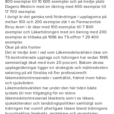
800 exemplar till 10 600 exemplar och på tredje plats
Dagens Medicin med en ökning med 400 exemplar till
17 700 exemplar.
I övrigt är det ganska små förändringar i upplagorna på
mellan 100 och 200 exemplar där t ex Farmacevtisk
Revy även i år ökar med 100 exemplar till 7 800
exemplar och Läkartidningen med sin ökning med 200
exemplar är tillbaka på 1996 års TS-siffror ? 29 400
exemplar.
Ökar på alla fronter
Det är tredje året i rad som Läkemedelsvärlden ökar sin
TS-kontrollerade upplaga och tidningen har sedan 1995
sammanlagt ökat med över 20 procent. Bakom dessa
upplageökningar ligger en strategisk och målmedveten
satsning på att försöka nå fler professionellt
läkemedelsintresserade i samhället, främst inom hälso-
och sjukvården.
Läkemedelsvärlden har under den här tiden både
lyckats bli mer tillgänglig för en större
läkemedelsintresserad läsekrets som t ex läkare,
sjuksköterskor och landstingspolitiker samtidigt som
tidningen har vunnit ytterligare läsare bland tidningens
huvudsakliga läsekrets, apotekare och receptarier.