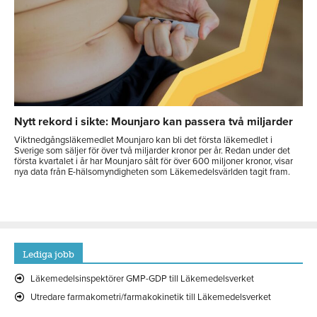
Nytt rekord i sikte: Mounjaro kan passera två miljarder
Viktnedgångsläkemedlet Mounjaro kan bli det första läkemedlet i
Sverige som säljer för över två miljarder kronor per år. Redan under det
första kvartalet i år har Mounjaro sålt för över 600 miljoner kronor, visar
nya data från E-hälsomyndigheten som Läkemedelsvärlden tagit fram.
Lediga jobb
Läkemedelsinspektörer GMP-GDP till Läkemedelsverket
Utredare farmakometri/farmakokinetik till Läkemedelsverket