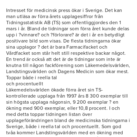
Intresset för medicinsk press ökar i Sverige. Det kan
man utläsa av förra årets upplagesiffror från
Tidningsstatistik AB (TS) som offentliggjordes den 1
mars i år. Bland de tidningar som förra året kunde delas
upp i ?vinnare? och ?förlorare? är det i år en betydligt
positivare bild som visas. De flesta tidningarna ökar
sina upplagor ? det är bara Farmacifacket och
Vårdfacket som står helt still respektive backar något.
En trend är också att det är de tidningar som inte är
knutna till någon fackförening som Läkemedelsvärlden,
Landstingsvärlden och Dagens Medicin som ökar mest.
Toppar både i reella tal
och procentuellt
Läkemedelsvärlden ökade förra året sin TS-
kontrollerade upplaga från 1997 års 8 300 exemplar till
sin högsta upplaga någonsin, 9 200 exemplar ? en
ökning med 900 exemplar, eller 10,8 procent. I och
med detta toppar tidningen listan över
upplageförändringen bland de medicinska tidningarna i
Sverige, både i reella tal och procentuellt. Som god
tvåa kommer Landstingsvärlden med en ökning med