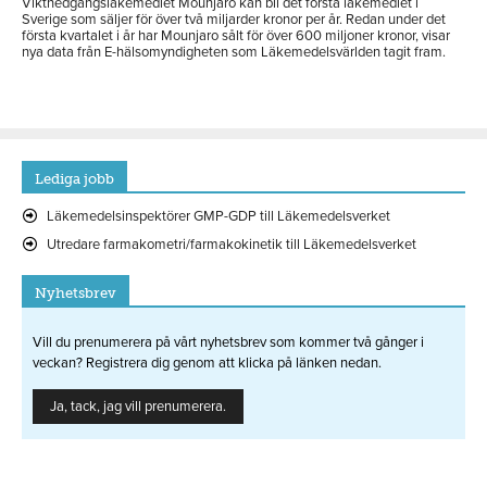
Viktnedgångsläkemedlet Mounjaro kan bli det första läkemedlet i
Sverige som säljer för över två miljarder kronor per år. Redan under det
första kvartalet i år har Mounjaro sålt för över 600 miljoner kronor, visar
nya data från E-hälsomyndigheten som Läkemedelsvärlden tagit fram.
Lediga jobb
Läkemedelsinspektörer GMP-GDP till Läkemedelsverket
Utredare farmakometri/farmakokinetik till Läkemedelsverket
Nyhetsbrev
Vill du prenumerera på vårt nyhetsbrev som kommer två gånger i
veckan? Registrera dig genom att klicka på länken nedan.
Ja, tack, jag vill prenumerera.