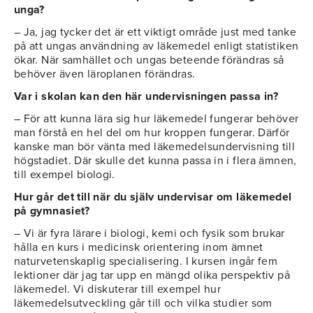
unga?
– Ja, jag tycker det är ett viktigt område just med tanke
på att ungas användning av läkemedel enligt statistiken
ökar. När samhället och ungas beteende förändras så
behöver även läroplanen förändras.
Var i skolan kan den här undervisningen passa in?
– För att kunna lära sig hur läkemedel fungerar behöver
man förstå en hel del om hur kroppen fungerar. Därför
kanske man bör vänta med läkemedelsundervisning till
högstadiet. Där skulle det kunna passa in i flera ämnen,
till exempel biologi.
Hur går det till när du själv undervisar om läkemedel
på gymnasiet?
– Vi är fyra lärare i biologi, kemi och fysik som brukar
hålla en kurs i medicinsk orientering inom ämnet
naturvetenskaplig specialisering. I kursen ingår fem
lektioner där jag tar upp en mängd olika perspektiv på
läkemedel. Vi diskuterar till exempel hur
läkemedelsutveckling går till och vilka studier som