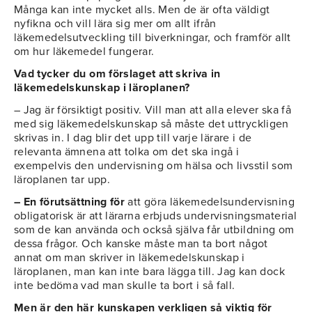
Många kan inte mycket alls. Men de är ofta väldigt
nyfikna och vill lära sig mer om allt ifrån
läkemedelsutveckling till biverkningar, och framför allt
om hur läkemedel fungerar.
Vad tycker du om förslaget att skriva in
läkemedelskunskap i läroplanen?
– Jag är försiktigt positiv. Vill man att alla elever ska få
med sig läkemedelskunskap så måste det uttryckligen
skrivas in. I dag blir det upp till varje lärare i de
relevanta ämnena att tolka om det ska ingå i
exempelvis den undervisning om hälsa och livsstil som
läroplanen tar upp.
– En förutsättning för
att göra läkemedelsundervisning
obligatorisk är att lärarna erbjuds undervisningsmaterial
som de kan använda och också själva får utbildning om
dessa frågor. Och kanske måste man ta bort något
annat om man skriver in läkemedelskunskap i
läroplanen, man kan inte bara lägga till. Jag kan dock
inte bedöma vad man skulle ta bort i så fall.
Men är den här kunskapen verkligen så viktig för