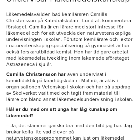
Läkemedelsvärlden bad kemiläraren Camilla
Christensson på Katedralskolan i Lund att kommentera
förslaget. Camilla är en lärare med stort intresse för
läkemedel och för att utveckla den naturvetenskapliga
undervisningen i skolan. Förutom kemilärare och lektor
i naturvetenskaplig specialisering på gymnasiet är hon
också forskarutbildad kemist. Hon har tidigare arbetat
med läkemedelsutveckling inom läkemedelsföretaget
Astrazeneca i sju år.
Camilla Christensson har
även undervisat i
kemididaktik på lärarhögskolan i Malmö, är aktiv i
organisationen Vetenskap i skolan och har på uppdrag
av Skolverket varit med och tagit fram material till
lärare om bland annat läkemedelsundervisning i skolan.
Håller du med om att unga har låg kunskap om
läkemedel?
– Ja, det stämmer ganska bra med den bild jag har. Jag
brukar kolla lite vad elever på
naturvetenskapsprogrammet kan just om läkemedel.