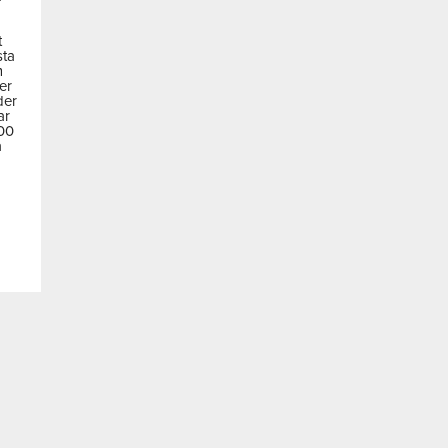
t
sta
m
der
der
ar
600
a