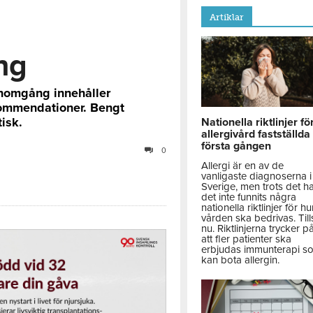
Artiklar
ng
omgång innehåller
ommendationer. Bengt
isk.
Nationella riktlinjer fö
allergivård fastställda
första gången
0
Allergi är en av de
vanligaste diagnoserna i
Sverige, men trots det h
det inte funnits några
nationella riktlinjer för hu
vården ska bedrivas. Till
nu. Riktlinjerna trycker p
att fler patienter ska
erbjudas immunterapi s
kan bota allergin.