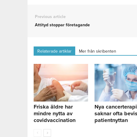
Previous article
Attityd stoppar företagande
Relaterade artiklar
Mer från skribenten
Friska äldre har
Nya cancerterapi
mindre nytta av
saknar ofta bevis
covidvaccination
patientnyttan