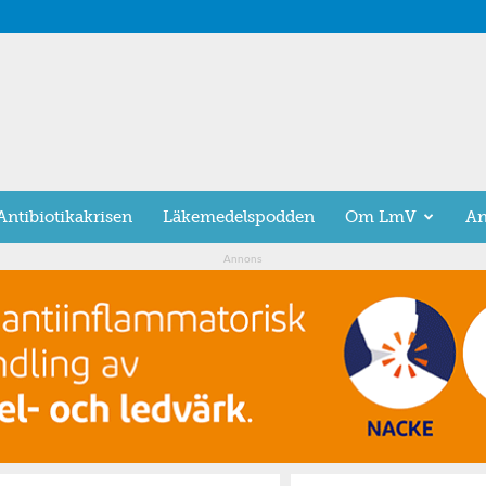
Antibiotikakrisen
Läkemedelspodden
Om LmV
An
Annons