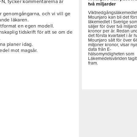
FN, tycker kommentarerna är
två miljarder
Viktnedgångsläkemedle
är genomgångarna, och vi vill ge
Mounjaro kan bli det för
vande läkaren.
läkemedlet i Sverige so
utformat en egen modell.
säljer för över två miljar
kronor per år. Redan un
nskaplig tidskrift för att se om de
det första kvartalet i år h
.
Mounjaro sålt för över 
na planer idag.
miljoner kronor, visar ny
data från E-
edel mot magsår.
hälsomyndigheten som
Läkemedelsvärlden tagit
fram.