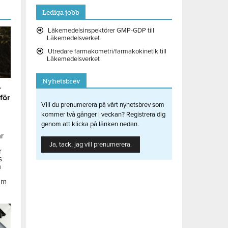
Lediga jobb
Läkemedelsinspektörer GMP-GDP till
Läkemedelsverket
Utredare farmakometri/farmakokinetik till
Läkemedelsverket
Nyhetsbrev
r
 för
Vill du prenumerera på vårt nyhetsbrev som
kommer två gånger i veckan? Registrera dig
genom att klicka på länken nedan.
ar
Ja, tack, jag vill prenumerera.
r
s
å
om