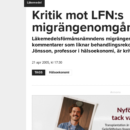
Läkemedel
Kritik mot LFN:s
migrängenomgå
Läkemedelsförmånsnämndens migrängen
kommentarer som liknar behandlingsrek
Jönsson, professor i hälsoekonomi, är krit
21 apr 2005, kl 17:30
TAGS
Hälsoekonomi
Annons