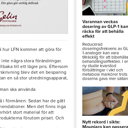
Varannan veckas
dosering av GLP-1 ka
räcka för att behålla
effekt
Reducerad
doseringsfrekvens av G
 hur LFN kommer att göra för
1-analoger kan vara
tillräcklig för att bibehåll
 inte några stora förändringar.
behandlingseffekten. I e
ny studie kvarstod
baka till ett lägre pris. Eftersom
förbättringar i vikt och
rskrivning blev det en besparing
metabola markörer trots 
tan en så stor utredningsapparat,
doserna gavs mer sällan
ur man ska använda
å i förmånen. Sedan har de gått
mendationer. Men det finns inga
hört stort material för att
produkterna förutom priset. Och
Nytt rekord i sikte:
Mounjaro kan passer