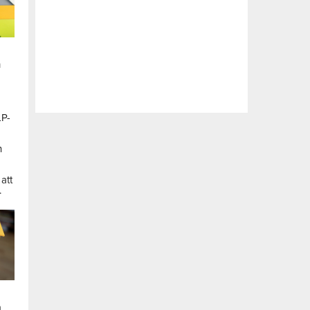
n
LP-
a
n
att
.
a