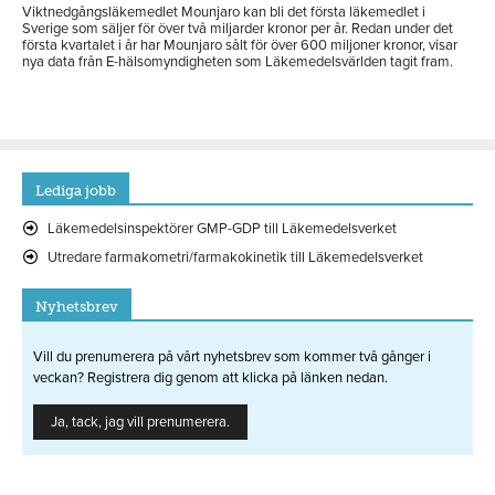
Viktnedgångsläkemedlet Mounjaro kan bli det första läkemedlet i
Sverige som säljer för över två miljarder kronor per år. Redan under det
första kvartalet i år har Mounjaro sålt för över 600 miljoner kronor, visar
nya data från E-hälsomyndigheten som Läkemedelsvärlden tagit fram.
Lediga jobb
Läkemedelsinspektörer GMP-GDP till Läkemedelsverket
Utredare farmakometri/farmakokinetik till Läkemedelsverket
Nyhetsbrev
Vill du prenumerera på vårt nyhetsbrev som kommer två gånger i
veckan? Registrera dig genom att klicka på länken nedan.
Ja, tack, jag vill prenumerera.