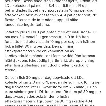
perioden. Dessa hade stabil koronar hjärtsjukdom, ett
LDL-kolesterol på mellan 3,4 och 6,5 mmol/l och
behandlades öppet med atorvastatin 10 mg per dag i
åtta veckor. Men av dessa föll 5 461 patienter bort, de
flesta eftersom de inte nådde upp till olika
randomiseringskriterierna.
Totalt följdes 10 001 patienter, med ett inklusions-LDL
om max 3,4 mmol/l, i genomsnitt i 4,9 år. Hälften
fortsatte med atorvastatin 10 mg per dag och hälften
fick istället 80 mg per dag. Den primära
effektparametern var en kombination av
kardiovaskulära händelser i form av död från koronar
hjärtsjukdom, ickedödlig hjärtinfarkt, återupplivning
efter hjärtstillestånd samt dödlig eller ickedödlig
stroke.
De som fick 80 mg per dag uppvisade ett LDL-
kolesterol om 2,0 mmol/l, medan de som fick 10 mg per
dag uppvisade ett LDL-kolesterol om 2,6 mmol/l. Den
extra sänkningen i LDL-kolesterol för dem på 80 mg per
dag, avspeglades också i den primära
effektparametern. I gruppen på 80 mg skedde 434