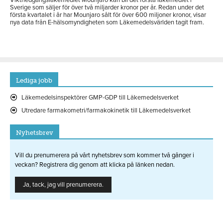
Sverige som säljer för över två miljarder kronor per år. Redan under det
första kvartalet i år har Mounjaro sålt för över 600 miljoner kronor, visar
nya data från E-hälsomyndigheten som Läkemedelsvärlden tagit fram.
Lediga jobb
Läkemedelsinspektörer GMP-GDP till Läkemedelsverket
Utredare farmakometri/farmakokinetik till Läkemedelsverket
Nyhetsbrev
Vill du prenumerera på vårt nyhetsbrev som kommer två gånger i
veckan? Registrera dig genom att klicka på länken nedan.
Ja, tack, jag vill prenumerera.