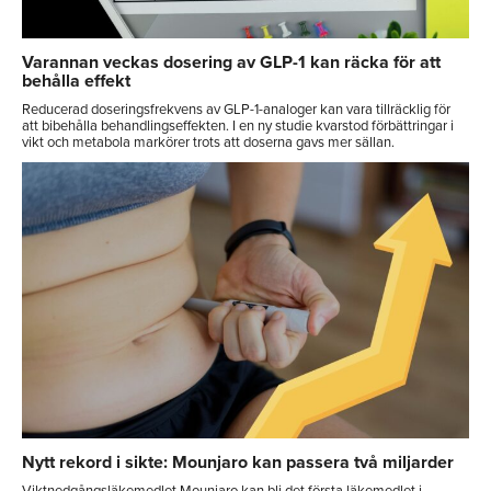
Varannan veckas dosering av GLP-1 kan räcka för att
behålla effekt
Reducerad doseringsfrekvens av GLP-1-analoger kan vara tillräcklig för
att bibehålla behandlingseffekten. I en ny studie kvarstod förbättringar i
vikt och metabola markörer trots att doserna gavs mer sällan.
Nytt rekord i sikte: Mounjaro kan passera två miljarder
Viktnedgångsläkemedlet Mounjaro kan bli det första läkemedlet i